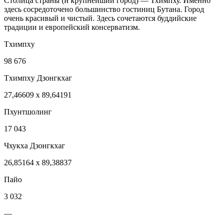
Столица страны (и крупнейший город) — Тхимпху. Именно
здесь сосредоточено большинство гостиниц Бутана. Город
очень красивый и чистый. Здесь сочетаются буддийские
традиции и европейский консерватизм.
Тxимпxу
98 676
Тxимпxу Дзонгкхаг
27,46609 x 89,64191
Пхунтшолинг
17 043
Чхукха Дзонгкхаг
26,85164 x 89,38837
Пайо
3 032
—