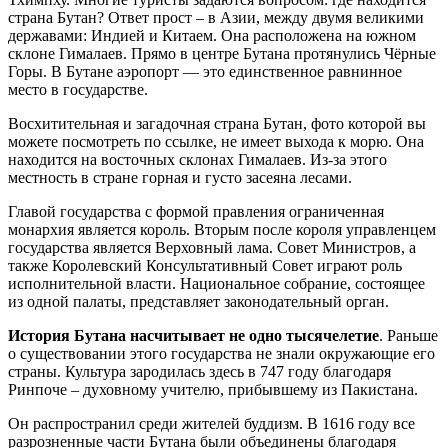
страна Бутан? Ответ прост – в Азии, между двумя великими
державами: Индией и Китаем. Она расположена на южном
склоне Гималаев. Прямо в центре Бутана протянулись Чёрные
Горы. В Бутане аэропорт — это единственное равнинное
место в государстве.
Восхитительная и загадочная страна Бутан, фото которой вы
можете посмотреть по ссылке, не имеет выхода к морю. Она
находится на восточных склонах Гималаев. Из-за этого
местность в стране горная и густо засеяна лесами.
Главой государства с формой правления ограниченная
монархия является король. Вторым после короля управленцем
государства является Верховный лама. Совет Министров, а
также Королевский Консультативный Совет играют роль
исполнительной власти. Национальное собрание, состоящее
из одной палаты, представляет законодательный орган.
История Бутана насчитывает не одно тысячелетие
. Раньше
о существовании этого государства не знали окружающие его
страны. Культура зародилась здесь в 747 году благодаря
Ринпоче – духовному учителю, прибывшему из Пакистана.
Он распространил среди жителей буддизм. В 1616 году все
разрозненные части Бутана были объединены благодаря