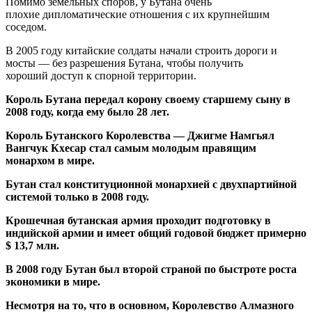
Помимо земельных споров, у Бутана очень
плохие дипломатические отношения с их крупнейшим
соседом.
В 2005 году китайские солдаты начали строить дороги и
мосты — без разрешения Бутана, чтобы получить
хороший доступ к спорной территории.
Король Бутана передал корону своему старшему сыну в
2008 году, когда ему было 28 лет.
Король Бутанского Королевства — Джигме Намгьял
Вангчук Кхесар стал самым молодым правящим
монархом в мире.
Бутан стал конституционной монархией с двухпартийной
системой только в 2008 году.
Крошечная бутанская армия проходит подготовку в
индийской армии и имеет общий годовой бюджет примерно
$ 13,7 млн.
В 2008 году Бутан был второй страной по быстроте роста
экономики в мире.
Несмотря на то, что в основном, Королевство Алмазного