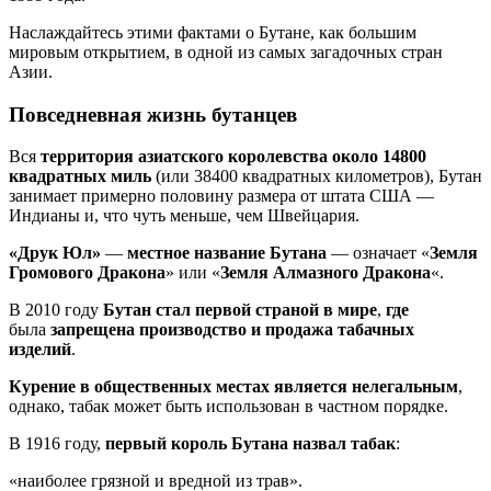
Наслаждайтесь этими фактами о Бутане, как большим
мировым открытием, в одной из самых загадочных стран
Азии.
Повседневная жизнь бутанцев
Вся
территория азиатского королевства около 14800
квадратных миль
(или 38400 квадратных километров), Бутан
занимает примерно половину размера от штата США —
Индианы и, что чуть меньше, чем Швейцария.
«Друк Юл»
—
местное название Бутана
— означает «
Земля
Громового Дракона
» или «
Земля Алмазного Дракона
«.
В 2010 году
Бутан стал первой страной в мире
,
где
была
запрещена производство и продажа табачных
изделий
.
Курение в общественных местах является нелегальным
,
однако, табак может быть использован в частном порядке.
В 1916 году,
первый король Бутана назвал табак
:
«наиболее грязной и вредной из трав».