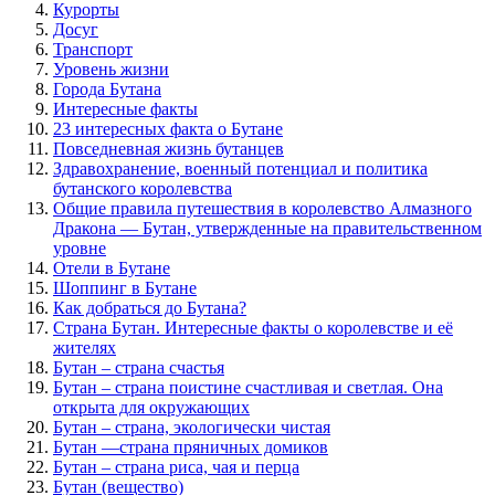
Курорты
Досуг
Транспорт
Уровень жизни
Города Бутана
Интересные факты
23 интересных факта о Бутане
Повседневная жизнь бутанцев
Здравохранение, военный потенциал и политика
бутанского королевства
Общие правила путешествия в королевство Алмазного
Дракона — Бутан, утвержденные на правительственном
уровне
Отели в Бутане
Шоппинг в Бутане
Как добраться до Бутана?
Страна Бутан. Интересные факты о королевстве и её
жителях
Бутан – страна счастья
Бутан – страна поистине счастливая и светлая. Она
открыта для окружающих
Бутан – страна, экологически чистая
Бутан —страна пряничных домиков
Бутан – страна риса, чая и перца
Бутан (вещество)