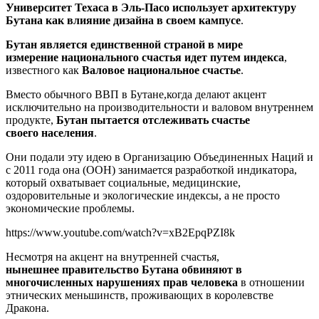
Университет Техаса в Эль-Пасо использует архитектуру
Бутана как влияние дизайна в своем кампусе
.
Бутан является единственной страной в мире
измерение национального счастья идет путем индекса
,
известного как
Валовое национальное счастье
.
Вместо обычного ВВП в Бутане,когда делают акцент
исключительно на производительности и валовом внутреннем
продукте,
Бутан пытается отслеживать счастье
своего населения
.
Они подали эту идею в Организацию Объединенных Наций и
с 2011 года она (ООН) занимается разработкой индикатора,
который охватывает социальные, медицинские,
оздоровительные и экологические индексы, а не просто
экономические проблемы.
https://www.youtube.com/watch?v=xB2EpqPZI8k
Несмотря на акцент на внутренней счастья,
нынешнее правительство Бутана обвиняют в
многочисленных нарушениях прав человека
в отношении
этнических меньшинств, проживающих в королевстве
Дракона.