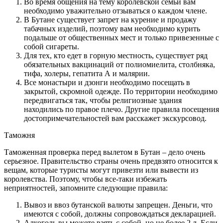
Во время общения на тему королевской семьи вам
необходимо уважительно отзываться о каждом члене.
В Бутане существует запрет на курение и продажу
табачных изделий, поэтому вам необходимо курить
подальше от общественных мест и только привезенные с
собой сигареты.
Для тех, кто едет в горную местность, существует ряд
обязательных вакцинаций от полиомиелита, столбняка,
тифа, холеры, гепатита А и малярии.
Все монастыри и дзонги необходимо посещать в
закрытой, скромной одежде. По территории необходимо
передвигаться так, чтобы религиозные здания
находились по правое плечо. Другие правила посещения
достопримечательностей вам расскажет экскурсовод.
Таможня
Таможенная проверка перед вылетом в Бутан – дело очень
серьезное. Правительство страны очень предвзято относится к
вещам, которые туристы могут привезти или вывести из
королевства. Поэтому, чтобы все-таки избежать
неприятностей, запомните следующие правила:
Вывоз и ввоз бутанской валюты запрещен. Деньги, что
имеются с собой, должны сопровождаться декларацией.
Алкоголь вы можете взять с собой, но не более 2 л. Если