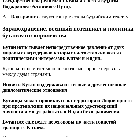
Государственной религией Бутана является буддизм
Ваджраяны
(
Алмазного Пути
).
А в
В
аджраяне
следуют тантрическим буддийским текстам.
Здравохранение, военный потенциал и политика
бутанского королевства
Бутан испытывает непосредственное давление от двух
мировых сверхдержав которые часто сталкиваются с
политическими интересами: Китай и Индия.
Бутан контролирует многие ключевые горные перевалы
между двумя странами.
Индия и Бутан поддерживают тесные и дружественные
дипломатические отношения
.
Бутанцы может проникнуть на территорию Индии просто
при предъявлении их национальных удостоверений
личности и могут работать в Индии без ограничений.
Бутан все еще ведет переговоры по части гористой
границы с Китаем.