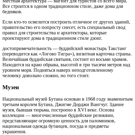
Местная архитектура — магнит для туристов со всего мира.
Все строится в одном традиционном стиле, даже дома для
бедняков.
Если кто-то осмелится построить отличное от других зданий,
правительство его попросту снесет, есть специальный свод
правил для строительства и архитекторы, которые
проектируют дома в традиционном стиле дзонг.
достопримечательность — буддийский монастырь Такстанг
(переводится как «Логово Тигра»), визитная карточка страны.
Величайшая буддийская святыня, состоит из восьми храмов.
Находится на краю обрыва, высотой в три тысячи метров над
уровнем моря. Подняться наверх неподготовленному
человеку довольно сложно, но того стоит.
Музеи
Национальный музей Бутана основан в 1968 году знаменитым
третьим королем Бутана, Джигме Дорджи Вангчуг. Здание
музея, бывшая тюрьма, построено в XVI веке. Основа
коллекции — многочисленные буддийские реликвии,
представляющие огромную ценность для паломников,
национальная одежда бутанцев, посуда и предметы
украшения.