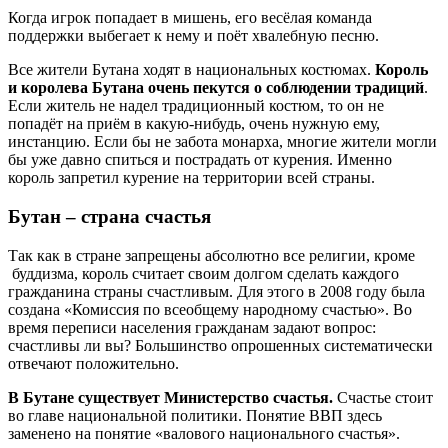
Когда игрок попадает в мишень, его весёлая команда
поддержки выбегает к нему и поёт хвалебную песню.
Все жители Бутана ходят в национальных костюмах.
Король
и королева Бутана очень пекутся о соблюдении традиций
.
Если житель не надел традиционный костюм, то он не
попадёт на приём в какую-нибудь, очень нужную ему,
инстанцию. Если бы не забота монарха, многие жители могли
бы уже давно спиться и пострадать от курения. Именно
король запретил курение на территории всей страны.
Бутан – страна счастья
Так как в стране запрещены абсолютно все религии, кроме
буддизма, король считает своим долгом сделать каждого
гражданина страны счастливым. Для этого в 2008 году была
создана «Комиссия по всеобщему народному счастью». Во
время переписи населения гражданам задают вопрос:
счастливы ли вы? Большинство опрошенных систематически
отвечают положительно.
В Бутане существует Министерство счастья.
Счастье стоит
во главе национальной политики. Понятие ВВП здесь
заменено на понятие «валового национального счастья».