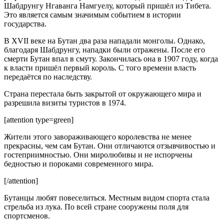
Шабдрунгу Нгаванга Намгуелу, который пришёл из Тибета.
Это является самым значимым событием в истории
государства.
В XVII веке на Бутан два раза нападали монголы. Однако,
благодаря Шабдрунгу, нападки были отражены. После его
смерти Бутан впал в смуту. Закончилась она в 1907 году, когда
к власти пришёл первый король. С того времени власть
передаётся по наследству.
Страна перестала быть закрытой от окружающего мира и
разрешила визиты туристов в 1974.
[attention type=green]
Жители этого завораживающего королевства не менее
прекрасны, чем сам Бутан. Они отличаются отзывчивостью и
гостеприимностью. Они миролюбивы и не испорчены
бедностью и пороками современного мира.
[/attention]
Бутанцы любят повеселиться. Местным видом спорта стала
стрельба из лука. По всей стране сооружены поля для
спортсменов.