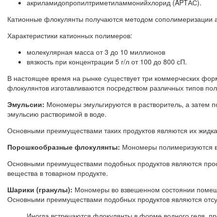
акриламидопропилтриметиламмонийхлорид (APTАС).
Катионные флокулянты получаются методом сополимеризации а
Характеристики катионных полимеров:
молекулярная масса от 3 до 10 миллионов
вязкость при концентрации 5 г/л от 100 до 800 сП.
В настоящее время на рынке существует три коммерческих фор
флокулянтов изготавливаются посредством различных типов по
Эмульсии:
Мономеры эмульгируются в растворитель, а затем п
эмульсию растворимой в воде.
Основными преимуществами таких продуктов являются их жидк
Порошкообразные флокулянты:
Мономеры полимеризуются в 
Основными преимуществами подобных продуктов являются прост
вещества в товарном продукте.
Шарики (гранулы):
Мономеры во взвешенном состоянии помеща
Основными преимуществами подобных продуктов являются отсут
Иногда встречаются флокулянты в форме водного геля, пр