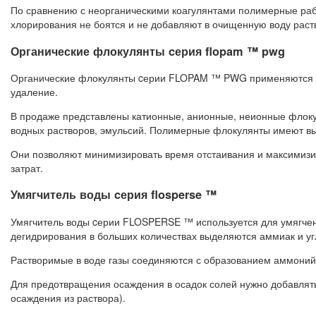
По сравнению с неорганическими коагулянтами полимерные раб
хлорирования не боятся и не добавляют в очищенную воду рас
Органические флокулянты cерия flopam ™ pwg
Органические флокулянты cерии FLOPAM ™ PWG применяются в 
удаление.
В продаже представлены катионные, анионные, неионные флоку
водных растворов, эмульсий. Полимерные флокулянты имеют вы
Они позволяют минимизировать время отстаивания и максимизир
затрат.
Умягчитель воды cерия flosperse ™
Умягчитель воды cерии FLOSPERSE ™ используется для умягчени
дегидрирования в больших количествах выделяются аммиак и угл
Растворимые в воде газы соединяются с образованием аммоний
Для предотвращения осаждения в осадок солей нужно добавлят
осаждения из раствора).