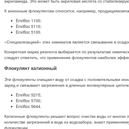
акриламида. Это может быть акриловая кислота со стабилизир
К анионным флокулянтам относится, например, продукциякомп
Envifloc 1100;
Envifloc 5110;
Envifloc 5100.
«Специализацией» этих химикатов является связывание в осадо
Конкретная марка реагента выбирается по результатам химичес
следует отметить, что применение флокулянтов наиболее эффек
Флокулянт катионный
Эти флокулянты очищают воду от осадка с положительными ион
заряд и связывают загрязнения в длинные молекулярные цепочк
Envifloc 5215;
Envifloc 5700;
Envifloc 5644.
Катионные флокулянты решают вопрос очистки воды от многих 
количестве загрязнений в воде из водозабора, знают применяем
флокуляции.