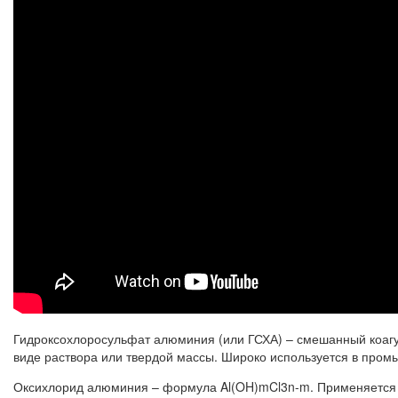
Гидроксохлоросульфат алюминия (или ГСХА) – смешанный коагул
виде раствора или твердой массы. Широко используется в пром
Оксихлорид алюминия – формула Al(OH)mCl3n-m. Применяется дл