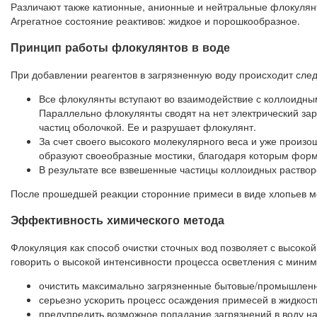
Различают также катионные, анионные и нейтральные флокулян
Агрегатное состояние реактивов: жидкое и порошкообразное.
Принцип работы флокулянтов в воде
При добавлении реагентов в загрязненную воду происходит сле
Все флокулянты вступают во взаимодействие с коллоидны
Параллельно флокулянты сводят на нет электрический з
частиц оболочкой. Ее и разрушает флокулянт.
За счет своего высокого молекулярного веса и уже произ
образуют своеобразные мостики, благодаря которым форм
В результате все взвешенные частицы коллоидных раство
После прошедшей реакции сторонние примеси в виде хлопьев мо
Эффективность химического метода
Флокуляция как способ очистки сточных вод позволяет с высок
говорить о высокой интенсивности процесса осветления с миним
очистить максимально загрязненные бытовые/промышленн
серьезно ускорить процесс осаждения примесей в жидкост
предупредить возможное попадание загрязнений в воду на