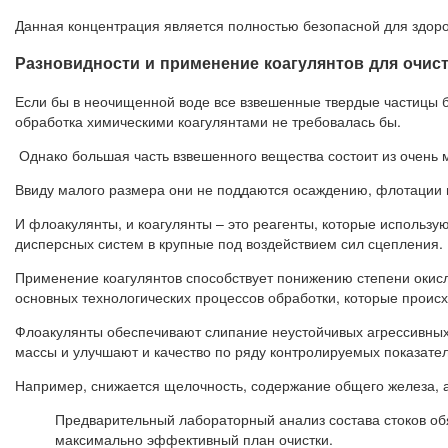
Данная концентрация является полностью безопасной для здоро
Разновидности и применение коагулянтов для очис
Если бы в неочищенной воде все взвешенные твердые частицы б
обработка химическими коагулянтами не требовалась бы.
Однако большая часть взвешенного вещества состоит из очень м
Ввиду малого размера они не поддаются осаждению, флотации и
И флоакулянты, и коагулянты – это реагенты, которые использу
дисперсных систем в крупные под воздействием сил сцепления.
Применение коагулянтов способствует понижению степени окис
основных технологических процессов обработки, которые происх
Флоакулянты обеспечивают слипание неустойчивых агрессивных
массы и улучшают и качество по ряду контролируемых показате
Например, снижается щелочность, содержание общего железа, а
Предварительный лабораторный анализ состава стоков обя
максимально эффективный план очистки.