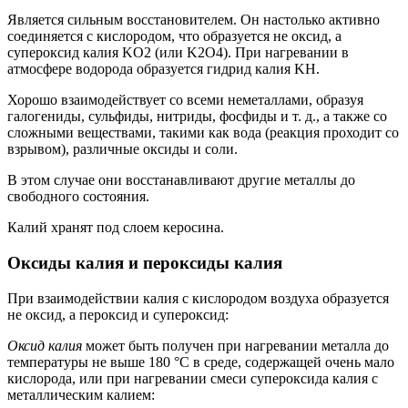
Является сильным восстановителем. Он настолько активно
соединяется с кислородом, что образуется не оксид, а
супероксид калия KO2 (или K2O4). При нагревании в
атмосфере водорода образуется гидрид калия KH.
Хорошо взаимодействует со всеми неметаллами, образуя
галогениды, сульфиды, нитриды, фосфиды и т. д., а также со
сложными веществами, такими как вода (реакция проходит со
взрывом), различные оксиды и соли.
В этом случае они восстанавливают другие металлы до
свободного состояния.
Калий хранят под слоем керосина.
Оксиды калия и пероксиды калия
При взаимодействии калия с кислородом воздуха образуется
не оксид, а пероксид и супероксид:
Оксид калия
может быть получен при нагревании металла до
температуры не выше 180 °C в среде, содержащей очень мало
кислорода, или при нагревании смеси супероксида калия с
металлическим калием: