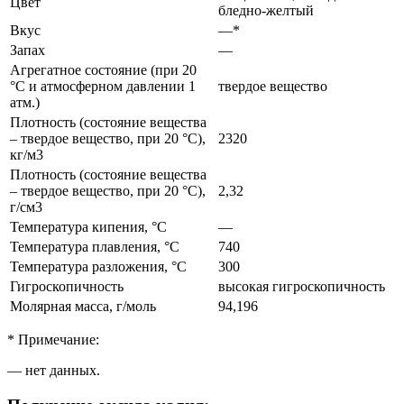
Цвет
бледно-желтый
Вкус
—*
Запах
—
Агрегатное состояние (при 20
°C и атмосферном давлении 1
твердое вещество
атм.)
Плотность (состояние вещества
– твердое вещество, при 20 °C),
2320
кг/м3
Плотность (состояние вещества
– твердое вещество, при 20 °C),
2,32
г/см3
Температура кипения, °C
—
Температура плавления, °C
740
Температура разложения, °C
300
Гигроскопичность
высокая гигроскопичность
Молярная масса, г/моль
94,196
* Примечание:
— нет данных.