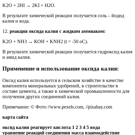
K2O + 2HI → 2KI + H2O.
В результате химической реакции получается соль – йодид
калия и вода.
12.
реакция оксида калия с жидким аммиаком:
K2O + NH3 → КОН + KNH2 (t = -50 oC).
В результате химической реакции получается гидроксид калия
и амид калия.
Применение и использование оксида калия:
Оксид калия используется в сельском хозяйстве в качестве
компонента минеральных удобрений, в строительстве в
составе цемента, а также в химической промышленности для
получения других соединений калия.
Примечание: © Фото //www.pexels.com, //pixabay.com
карта сайта
оксид калия реагирует кислота 1 2 3 4 5 вода
уравнение реакций соединения масса взаимодействие