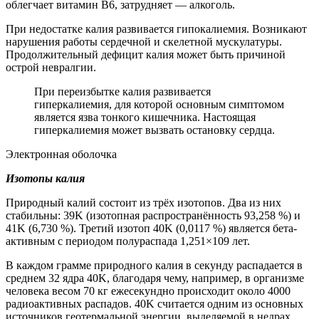
облегчает витамин В6, затрудняет — алкоголь.
При недостатке калия развивается гипокалиемия. Возникают
нарушения работы сердечной и скелетной мускулатуры.
Продолжительный дефицит калия может быть причиной
острой невралгии.
При переизбытке калия развивается
гиперкалиемия, для которой основным симптомом
является язва тонкого кишечника. Настоящая
гиперкалиемия может вызвать остановку сердца.
Электронная оболочка
Изотопы калия
Природный калий состоит из трёх изотопов. Два из них
стабильны: 39K (изотопная распространённость 93,258 %) и
41K (6,730 %). Третий изотоп 40K (0,0117 %) является бета-
активным с периодом полураспада 1,251×109 лет.
В каждом грамме природного калия в секунду распадается в
среднем 32 ядра 40K, благодаря чему, например, в организме
человека весом 70 кг ежесекундно происходит около 4000
радиоактивных распадов. 40K считается одним из основных
источников геотермальной энергии, выделяемой в недрах