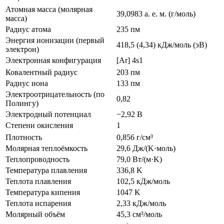
Атомная масса (молярная
39,0983 а. е. м. (г/моль)
масса)
Радиус атома
235 пм
Энергия ионизации (первый
418,5 (4,34) кДж/моль (эВ)
электрон)
Электронная конфигурация
[Ar] 4s1
Ковалентный радиус
203 пм
Радиус иона
133 пм
Электроотрицательность (по
0,82
Полингу)
Электродный потенциал
−2,92 В
Степени окисления
1
Плотность
0,856 г/см³
Молярная теплоёмкость
29,6 Дж/(K·моль)
Теплопроводность
79,0 Вт/(м·K)
Температура плавления
336,8 K
Теплота плавления
102,5 кДж/моль
Температура кипения
1047 K
Теплота испарения
2,33 кДж/моль
Молярный объём
45,3 см³/моль