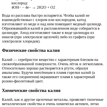
кислород:
4OH− − 4e− → 2H2O + O2
Вода из расплава быстро испаряется. Чтобы калий не
взаимодействовал с хлором или кислородом, катод
изготовляют из меди и над ним помещают медный цилиндр.
Образовавшийся калий в расплавленном виде собирается в
цилиндре. Анод изготовляют также в виде цилиндра из
никеля (при электролизе щелочей) либо из графита (при
электролизе хлоридов).
Физические свойства калия
Калий — серебристое вещество с характерным блеском на
свежеобразованной поверхности. Очень лёгок и легкоплавок.
Относительно хорошо растворяется в ртути, образуя
амальгамы. Будучи внесённым в пламя горелки калий (а
также его соединения) окрашивает пламя в характерный
розово-фиолетовый цвет.
Химические свойства калия
Калий, как и другие щелочные металлы, проявляет типичные
металлические свойства и очень химически активен, легко