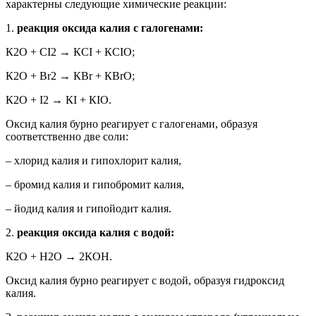
характерны следующие химические реакции:
1.
реакция оксида калия с галогенами:
К2О + СІ2 → КСІ + КСІО;
К2О + Br2 → КBr + КBrО;
К2О + I2 → КI + КIО.
Оксид калия бурно реагирует с галогенами, образуя
соответственно две соли:
– хлорид калия и гипохлорит калия,
– бромид калия и гипобромит калия,
– йодид калия и гипойодит калия.
2.
реакция оксида калия с водой:
К2О + Н2О → 2КОН.
Оксид калия бурно реагирует с водой, образуя гидроксид
калия.