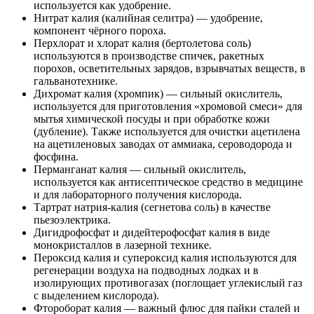
используется как удобрение.
Нитрат калия (калийная селитра) — удобрение,
компонент чёрного пороха.
Перхлорат и хлорат калия (бертолетова соль)
используются в производстве спичек, ракетных
порохов, осветительных зарядов, взрывчатых веществ, в
гальванотехнике.
Дихромат калия (хромпик) — сильный окислитель,
используется для приготовления «хромовой смеси» для
мытья химической посуды и при обработке кожи
(дубление). Также используется для очистки ацетилена
на ацетиленовых заводах от аммиака, сероводорода и
фосфина.
Перманганат калия — сильный окислитель,
используется как антисептическое средство в медицине
и для лабораторного получения кислорода.
Тартрат натрия-калия (сегнетова соль) в качестве
пьезоэлектрика.
Дигидрофосфат и дидейтерофосфат калия в виде
монокристаллов в лазерной технике.
Пероксид калия и супероксид калия используются для
регенерации воздуха на подводных лодках и в
изолирующих противогазах (поглощает углекислый газ
с выделением кислорода).
Фтороборат калия — важный флюс для пайки сталей и