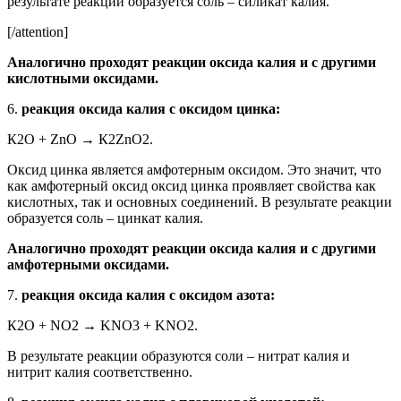
результате реакции образуется соль – силикат калия.
[/attention]
Аналогично проходят реакции оксида калия и с другими
кислотными оксидами.
6.
реакция оксида калия с оксидом цинка:
К2О + ZnО → К2ZnО2.
Оксид цинка является амфотерным оксидом. Это значит, что
как амфотерный оксид оксид цинка проявляет свойства как
кислотных, так и основных соединений. В результате реакции
образуется соль – цинкат калия.
Аналогично проходят реакции оксида калия и с другими
амфотерными оксидами.
7.
реакция оксида калия с оксидом азота:
К2О + NО2 → KNO3 + KNO2.
В результате реакции образуются соли – нитрат калия и
нитрит калия соответственно.