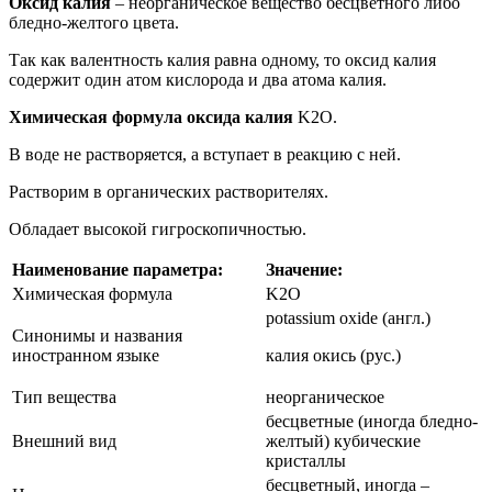
Оксид калия
– неорганическое вещество бесцветного либо
бледно-желтого цвета.
Так как валентность калия равна одному, то оксид калия
содержит один атом кислорода и два атома калия.
Химическая формула оксида калия
K2O.
В воде не растворяется, а вступает в реакцию с ней.
Растворим в органических растворителях.
Обладает высокой гигроскопичностью.
Наименование параметра:
Значение:
Химическая формула
K2O
potassium oxide (англ.)
Синонимы и названия
иностранном языке
калия окись (рус.)
Тип вещества
неорганическое
бесцветные (иногда бледно-
Внешний вид
желтый) кубические
кристаллы
бесцветный, иногда –