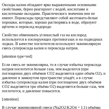
Оксиды калия обладают ярко выраженными основными
свойствами, бурно реагируют с водой, кислотами и
кислотными оксидами. Практического значения они не
имеют. Пероксиды представляют собой желтовато-белые
порошки, которые, хорошо растворяясь в воде, образуют
щёлочи и пероксид водорода:
Свойство обменивать углекислый газ на кислород
используется в изолирующих противогазах и на подводных
лодках. В качестве поглотителя используют эквимолярную
смесь супероксида калия и пероксида натрия.
[attention type=red]
Если смесь не эквимолярна, то в случае избытка пероксида
натрия поглотится больше газа, чем выделится (при
поглощении двух объёмов CO2 выделяется один объём O2), и
давление в замкнутом пространстве упадёт, а в случае
избытка супероксида калия (при поглощении двух объёмов
CO2 выделяется три объёма O2) выделяется больше газа, чем
поглотится, и давление повысится.
[/attention]
В случае эквимолярной смеси (Na2O2:K2O4 = 1:1) объёмы