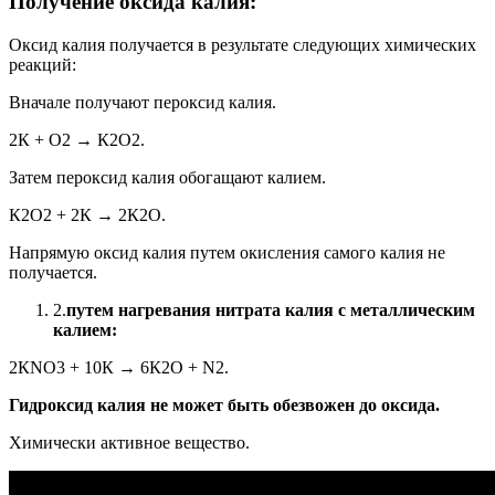
Получение оксида калия:
Оксид калия получается в результате следующих химических
реакций:
Вначале получают пероксид калия.
2К + О2 → К2О2.
Затем пероксид калия обогащают калием.
К2О2 + 2К → 2К2О.
Напрямую оксид калия путем окисления самого калия не
получается.
2.
путем нагревания нитрата калия с металлическим
калием:
2КNО3 + 10К → 6К2О + N2.
Гидроксид калия не может быть обезвожен до оксида.
Химически активное вещество.