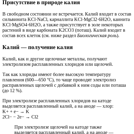
Присутствие в природе калия
В свободном состоянии не встречается. Калий входит в состав
сильвинита KCl·NaCl, карналлита KCl·MgCl2·6H2O, каинита
KCl·MgSO4·6H2O, а также присутствует в золе некоторых
растений в виде карбоната K2CO3 (поташ). Калий входит в
состав всех клеток (см. ниже раздел
Биологическая роль
).
Калий — получение калия
Калий, как и другие щелочные металлы, получают
электролизом расплавленных хлоридов или щелочей.
Так как хлориды имеют более высокую температуру
плавления (600—650 °C), то чаще проводят электролиз
расправленных щелочей с добавкой к ним соды или поташа
(до 12 %).
При электролизе расплавленных хлоридов на катоде
выделяется расплавленный калий, а на аноде — хлор:
K+ + e− → K
2Cl− − 2e− → Cl2
При электролизе щелочей на катоде также
выделяется расплавленный калий, а на аноде —