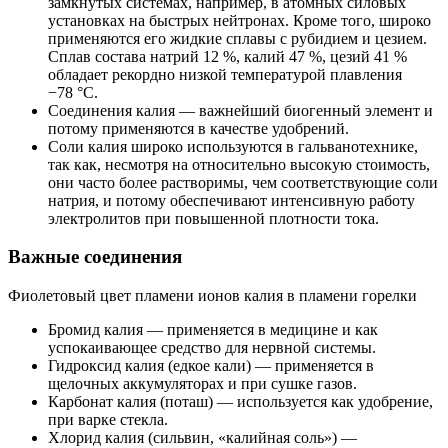
замкнутых системах, например, в атомных силовых
установках на быстрых нейтронах. Кроме того, широко
применяются его жидкие сплавы с рубидием и цезием.
Сплав состава натрий 12 %, калий 47 %, цезий 41 %
обладает рекордно низкой температурой плавления
−78 °C.
Соединения калия — важнейший биогенный элемент и
потому применяются в качестве удобрений.
Соли калия широко используются в гальванотехнике,
так как, несмотря на относительно высокую стоимость,
они часто более растворимы, чем соответствующие соли
натрия, и потому обеспечивают интенсивную работу
электролитов при повышенной плотности тока.
Важные соединения
Фиолетовый цвет пламени ионов калия в пламени горелки
Бромид калия — применяется в медицине и как
успокаивающее средство для нервной системы.
Гидроксид калия (едкое кали) — применяется в
щелочных аккумуляторах и при сушке газов.
Карбонат калия (поташ) — используется как удобрение,
при варке стекла.
Хлорид калия (сильвин, «калийная соль») —