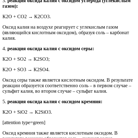
3.
реакция оксида калия с оксидом углерода (углекислым
газом):
К2О + СО2 → К2СО3.
Оксид калия на воздухе реагирует с углекислым газом
(являющийся кислотным оксидом), образуя соль – карбонат
калия.
4.
реакция оксида калия с оксидом серы:
К2О + SО2 → К2SО3;
К2О + SО3 → К2SО4.
Оксид серы также является кислотным оксидом. В результате
реакции образуется соответственно соль – в первом случае –
сульфит калия, во втором случае – сульфат калия.
5.
реакция оксида калия с оксидом кремния:
К2О + SiО2 → К2SiО3.
[attention type=green]
Оксид кремния также является кислотным оксидом. В