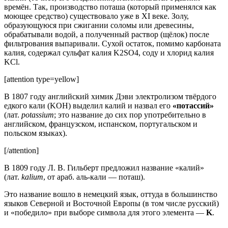
времён. Так, производство поташа (который применялся как
моющее средство) существовало уже в XI веке. Золу,
образующуюся при сжигании соломы или древесины,
обрабатывали водой, а полученный раствор (щёлок) после
фильтрования выпаривали. Сухой остаток, помимо карбоната
калия, содержал сульфат калия K2SO4, соду и хлорид калия
KCl.
[attention type=yellow]
В 1807 году английский химик Дэви электролизом твёрдого
едкого кали (KOH) выделил калий и назвал его
«потассий»
(лат.
potassium
; это название до сих пор употребительно в
английском, французском, испанском, португальском и
польском языках).
[/attention]
В 1809 году Л. В. Гильберт предложил название «калий»
(лат.
kalium
, от араб. аль-кали — поташ).
Это название вошло в немецкий язык, оттуда в большинство
языков Северной и Восточной Европы (в том числе русский)
и «победило» при выборе символа для этого элемента —
K
.