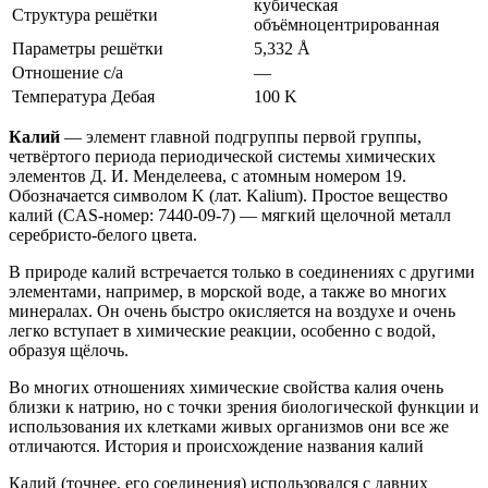
кубическая
Структура решётки
объёмноцентрированная
Параметры решётки
5,332 Å
Отношение c/a
—
Температура Дебая
100 K
Калий
— элемент главной подгруппы первой группы,
четвёртого периода периодической системы химических
элементов Д. И. Менделеева, с атомным номером 19.
Обозначается символом K (лат. Kalium). Простое вещество
калий (CAS-номер: 7440-09-7) — мягкий щелочной металл
серебристо-белого цвета.
В природе калий встречается только в соединениях с другими
элементами, например, в морской воде, а также во многих
минералах. Он очень быстро окисляется на воздухе и очень
легко вступает в химические реакции, особенно с водой,
образуя щёлочь.
Во многих отношениях химические свойства калия очень
близки к натрию, но с точки зрения биологической функции и
использования их клетками живых организмов они все же
отличаются. История и происхождение названия калий
Калий (точнее, его соединения) использовался с давних