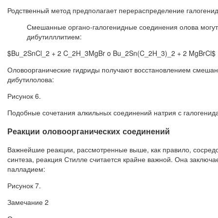
Родственный метод предполагает перераспределение галогени
Смешанные органо-галогенидные соединения олова могут 
дибутилллитием:
$Bu_2SnCl_2 + 2 C_2H_3MgBr o Bu_2Sn(C_2H_3)_2 + 2 MgBrCl$
Оловоорганические гидриды получают восстановлением смешан
дибутилолова:
Рисунок 6.
Подобные сочетания алкильных соединений натрия с галогенид
Реакции оловоорганических соединений
Важнейшие реакции, рассмотренные выше, как правило, сосредо
синтеза, реакция Стилле считается крайне важной. Она заключ
палладием:
Рисунок 7.
Замечание 2