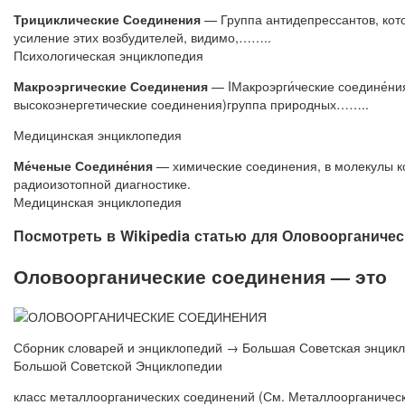
Трициклические Соединения
— Группа антидепрессантов, кот
усиление этих возбудителей, видимо,……..
Психологическая энциклопедия
Макроэргические Соединения
— IМакроэрги́ческие соедине́ни
высокоэнергетические соединения)группа природных……..
Медицинская энциклопедия
Ме́ченые Соедине́ния
— химические соединения, в молекулы ко
радиоизотопной диагностике.
Медицинская энциклопедия
Посмотреть в Wikipedia статью для
Оловоорганичес
Оловоорганические соединения — это
Сборник словарей и энциклопедий → Большая Советская энцик
Большой Советской Энциклопедии
класс металлоорганических соединений (См. Металлоорганическ