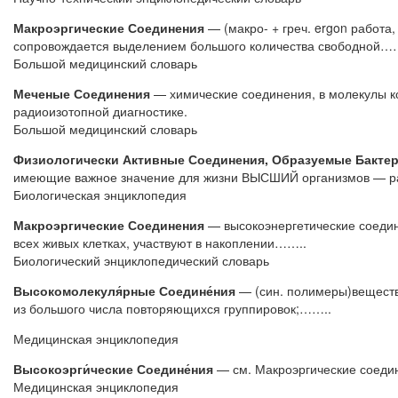
Макроэргические Соединения
— (макро- + греч. ergon работа
сопровождается выделением большого количества свободной…
Большой медицинский словарь
Меченые Соединения
— химические соединения, в молекулы ко
радиоизотопной диагностике.
Большой медицинский словарь
Физиологически Активные Соединения, Образуемые Бакте
имеющие важное значение для жизни ВЫСШИЙ организмов — р
Биологическая энциклопедия
Макроэргические Соединения
— высокоэнергетические соедин
всех живых клетках, участвуют в накоплении……..
Биологический энциклопедический словарь
Высокомолекуля́рные Соедине́ния
— (син. полимеры)вещества
из большого числа повторяющихся группировок;……..
Медицинская энциклопедия
Высокоэрги́ческие Соедине́ния
— см. Макроэргические соеди
Медицинская энциклопедия