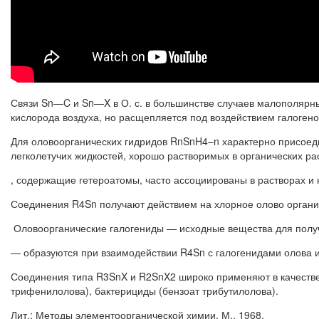
Связи Sn—C и Sn—X в О. с. в большинстве случаев малополярны
кислорода воздуха, но расщепляется под воздействием галогенов
Для оловоорганических гидридов RnSnH4–n характерно присоеди
легколетучих жидкостей, хорошо растворимых в органических рас
, содержащие гетероатомы, часто ассоциированы в растворах и
Соединения R4Sn получают действием на хлорное олово органиче
Оловоорганические галогениды — исходные вещества для получ
— образуются при взаимодействии R4Sn с галогенидами олова ил
Соединения типа R3SnX и R2SnX2 широко применяют в качестве 
трифенилолова), бактерициды (бензоат трибутилолова).
Лит.: Методы элементоорганической химии, М., 1968.