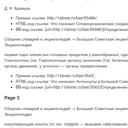
Д. Н. Кравцов.
Прямая ссылка: http://1slovar.ru/bse/55486/;
HTML-код ссылки: Что означает Оловоорганические соеди
BB-код ссылки: [url=http://1slovar.ru/bse/55486/]Определ
Сборник словарей и энциклопедий → Большая Советская энцик
Энциклопедии
первая пара членистых головных придатков у ракообразных; одн
Гомологичны (см. Гомологичные органы) антеннам (См. Антенны
органы движения, у усоногих — органы прикрепления.
Прямая ссылка: http://1slovar.ru/bse/3543/;
HTML-код ссылки: Что означает Антеннулы в Большой Сов
BB-код ссылки: [url=http://1slovar.ru/bse/3543/]Определен
Page 3
Сборник словарей и энциклопедий → Большая Советская энцик
Энциклопедии
коагулирующие агенты (от лат. coagulo — вызываю свёртывание,