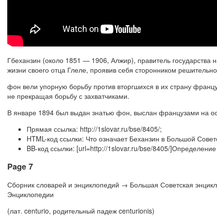
Гбеханзин (около 1851 — 1906, Алжир), правитель государства
жизни своего отца Глеле, проявив себя сторонником решительн
фон вели упорную борьбу против вторгшихся в их страну францу
не прекращая борьбу с захватчиками.
В январе 1894 был выдан знатью фон, выслан французами на ос
Прямая ссылка: http://1slovar.ru/bse/8405/;
HTML-код ссылки: Что означает Беханзин в Большой Совет
BB-код ссылки: [url=http://1slovar.ru/bse/8405/]Определен
Page 7
Сборник словарей и энциклопедий → Большая Советская энцик
Энциклопедии
(лат. centurio, родительный падеж centurionis)