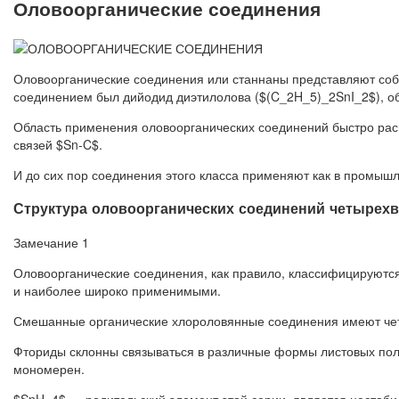
Оловоорганические соединения
Оловоорганические соединения или станнаны представляют соб
соединением был дийодид диэтилолова ($(C_2H_5)_2SnI_2$), 
Область применения оловоорганических соединений быстро расш
связей $Sn-C$.
И до сих пор соединения этого класса применяют как в промышл
Структура оловоорганических соединений четырехв
Замечание 1
Оловоорганические соединения, как правило, классифицируются
и наиболее широко применимыми.
Смешанные органические хлороловянные соединения имеют четыр
Фториды склонны связываться в различные формы листовых пол
мономерен.
$SnH_4$ — родительский элемент этой серии, является нестаби