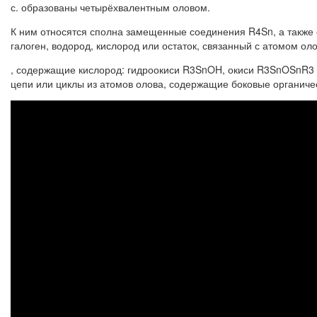
с. образованы четырёхвалентным оловом.
К ним относятся сполна замещенные соединения R4Sn, а также
галоген, водород, кислород или остаток, связанный с атомом о
, содержащие кислород: гидроокиси R3SnOH, окиси R3SnOSnR3 
цепи или циклы из атомов олова, содержащие боковые органиче