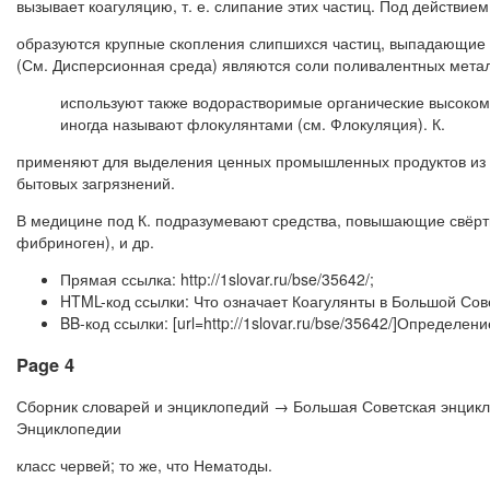
вызывает коагуляцию, т. е. слипание этих частиц. Под действием
образуются крупные скопления слипшихся частиц, выпадающие в
(См. Дисперсионная среда) являются соли поливалентных металл
используют также водорастворимые органические высокомо
иногда называют флокулянтами (см. Флокуляция). К.
применяют для выделения ценных промышленных продуктов из от
бытовых загрязнений.
В медицине под К. подразумевают средства, повышающие свёртыв
фибриноген), и др.
Прямая ссылка: http://1slovar.ru/bse/35642/;
HTML-код ссылки: Что означает Коагулянты в Большой Сов
BB-код ссылки: [url=http://1slovar.ru/bse/35642/]Определе
Page 4
Сборник словарей и энциклопедий → Большая Советская энцик
Энциклопедии
класс червей; то же, что Нематоды.