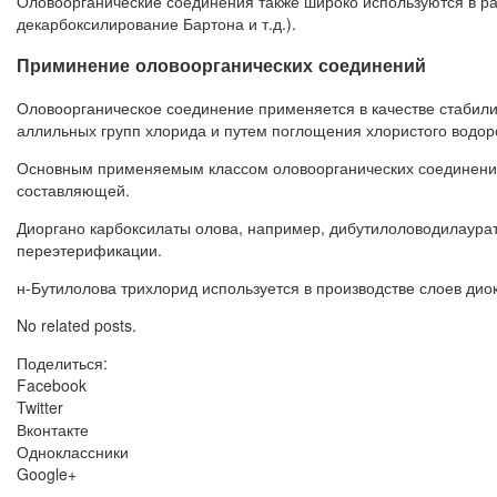
Оловоорганические соединения также широко используются в р
декарбоксилирование Бартона и т.д.).
Приминение оловоорганических соединений
Оловоорганическое соединение применяется в качестве стабили
аллильных групп хлорида и путем поглощения хлористого водоро
Основным применяемым классом оловоорганических соединений
составляющей.
Диоргано карбоксилаты олова, например, дибутилоловодилаурат
переэтерификации.
н-Бутилолова трихлорид используется в производстве слоев ди
No related posts.
Поделиться:
Facebook
Twitter
Вконтакте
Одноклассники
Google+