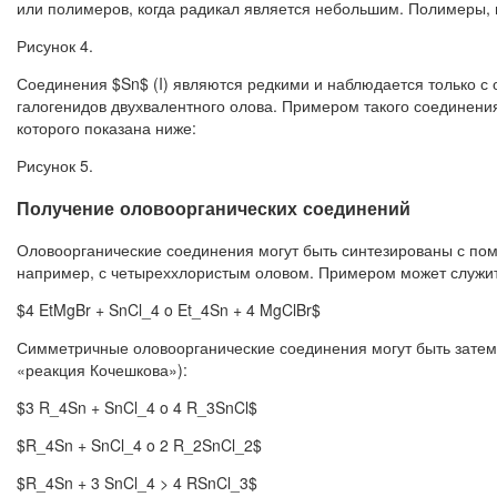
или полимеров, когда радикал является небольшим. Полимеры
Рисунок 4.
Соединения $Sn$ (I) являются редкими и наблюдается только 
галогенидов двухвалентного олова. Примером такого соединения
которого показана ниже:
Рисунок 5.
Получение оловоорганических соединений
Оловоорганические соединения могут быть синтезированы с пом
например, с четыреххлористым оловом. Примером может служит
$4 EtMgBr + SnCl_4 o Et_4Sn + 4 MgClBr$
Симметричные оловоорганические соединения могут быть затем
«реакция Кочешкова»):
$3 R_4Sn + SnCl_4 o 4 R_3SnCl$
$R_4Sn + SnCl_4 o 2 R_2SnCl_2$
$R_4Sn + 3 SnCl_4 > 4 RSnCl_3$