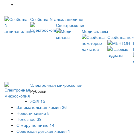
Новое
Свойства N-алкиланилинов
Спектроскопия
Меди сплавы
Свойства нек
Электронная микроскопия
Рубрики
ЖЗЛ
15
Занимательная химия
26
Новости химии
8
Полезное
39
С миру по нитке
14
Советская детская химия
1