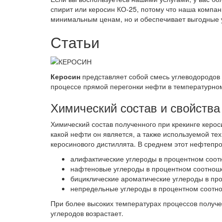
спирит или керосин КО-25, потому что наша компан
минимальным ценам, но и обеспечивает выгодные у
Статьи
Керосин
представляет собой смесь углеводородов 
процессе прямой перегонки нефти в температурном 
Химический состав и свойства
Химический состав полученного при крекинге керос
какой нефти он является, а также используемой те
керосинового дистиллята. В среднем этот нефтепро
алифактические углероды в процентном соотн
нафтеновые углероды в процентном соотноше
бициклические ароматические углероды в про
непредельные углероды в процентном соотно
При более высоких температурах процессов получ
углеродов возрастает.