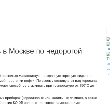
Химические элементы
Занимательная химия
Поле
 в Москве по недорогой
й несколько маслянистую прозрачную горючую жидкость,
ой перегонки нефти. По своему составу этот вид керосина
имеют способность выкипать при температуре от 150°С до
ых приборах (керосиновых или калильных лампах), а также
. Керосин КО-25 является легковоспламеняющимся