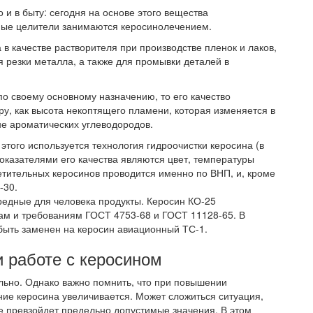
о и в быту: сегодня на основе этого вещества
ные целители занимаются керосинолечением.
 в качестве растворителя при производстве пленок и лаков,
 резки металла, а также для промывки деталей в
по своему основному назначению, то его качество
у, как высота некоптящего пламени, которая изменяется в
не ароматических углеводородов.
этого используется технология гидроочистки керосина (в
показателями его качества являются цвет, температуры
тительных керосинов проводится именно по ВНП, и, кроме
-30.
редные для человека продукты. Керосин КО-25
мам и требованиям ГОСТ 4753-68 и ГОСТ 11128-65. В
быть заменен на керосин авиационный ТС-1.
 работе с керосином
льно. Однако важно помнить, что при повышении
ние керосина увеличивается. Может сложиться ситуация,
же превзойдет предельно допустимые значения. В этом