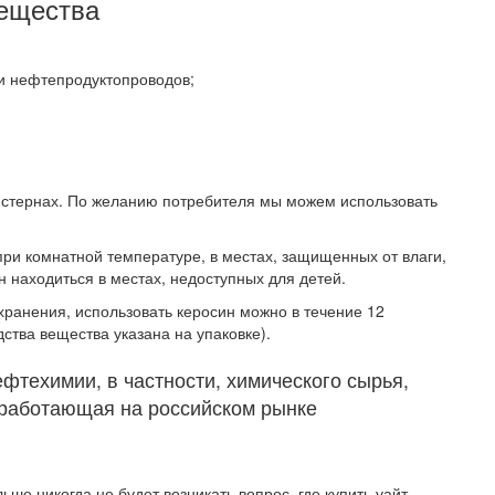
вещества
и нефтепродуктопроводов;
истернах. По желанию потребителя мы можем использовать
 при комнатной температуре, в местах, защищенных от влаги,
 находиться в местах, недоступных для детей.
ранения, использовать керосин можно в течение 12
ства вещества указана на упаковке).
техимии, в частности, химического сырья,
 работающая на российском рынке
ьше никогда не будет возникать вопрос, где купить уайт-