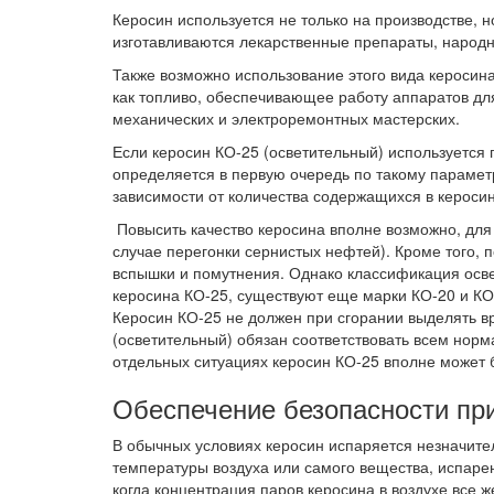
Керосин используется не только на производстве, н
изготавливаются лекарственные препараты, народ
Также возможно использование этого вида керосина
как топливо, обеспечивающее работу аппаратов для
механических и электроремонтных мастерских.
Если керосин КО-25 (осветительный) используется 
определяется в первую очередь по такому параметр
зависимости от количества содержащихся в кероси
Повысить качество керосина вполне возможно, для 
случае перегонки сернистых нефтей). Кроме того, 
вспышки и помутнения. Однако классификация осве
керосина КО-25, существуют еще марки КО-20 и КО
Керосин КО-25 не должен при сгорании выделять в
(осветительный) обязан соответствовать всем нор
отдельных ситуациях керосин КО-25 вполне может 
Обеспечение безопасности при
В обычных условиях керосин испаряется незначите
температуры воздуха или самого вещества, испаре
когда концентрация паров керосина в воздухе все 