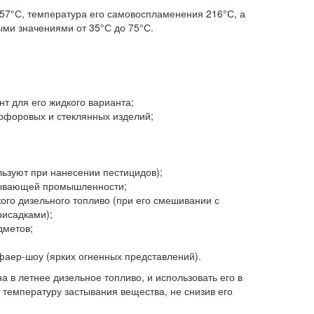
 57°С, температура его самовоспламенения 216°С, а
ми значениями от 35°С до 75°С.
т для его жидкого варианта;
арфоровых и стеклянных изделий;
льзуют при нанесении пестицидов);
тывающей промышленности;
кого дизельного топливо (при его смешивании с
исадками);
дметов;
фаер-шоу (ярких огненных представлений).
 в летнее дизельное топливо, и использовать его в
т температуру застывания вещества, не снизив его