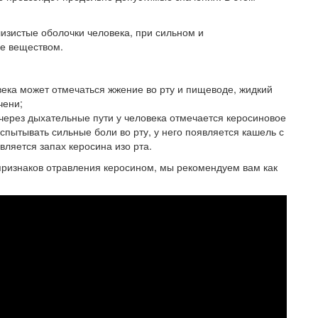
изистые оболочки человека, при сильном и
е веществом.
века может отмечаться жжение во рту и пищеводе, жидкий
чени;
через дыхательные пути у человека отмечается керосиновое
спытывать сильные боли во рту, у него появляется кашель с
вляется запах керосина изо рта.
ризнаков отравления керосином, мы рекомендуем вам как