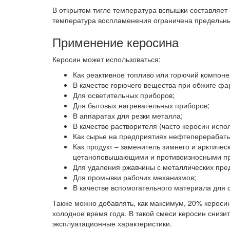
В открытом тигле температура вспышки составляет
температура воспламенения ограничена предельны
Применение керосина
Керосин может использоваться:
Как реактивное топливо или горючий компонен
В качестве горючего вещества при обжиге ф
Для осветительных приборов;
Для бытовых нагревательных приборов;
В аппаратах для резки металла;
В качестве растворителя (часто керосин испо
Как сырье на предприятиях нефтеперераба
Как продукт – заменитель зимнего и арктичес
цетаноповышающими и противоизносными пр
Для удаления ржавчины с металлических пре
Для промывки рабочих механизмов;
В качестве вспомогательного материала для 
Также можно добавлять, как максимум, 20% керосина
холодное время года. В такой смеси керосин снизи
эксплуатационные характеристики.