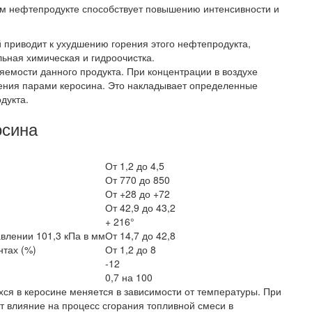
вом нефтепродукте способствует повышению интенсивности и
приводит к ухудшению горения этого нефтепродукта,
ьная химическая и гидроочистка.
яемости данного продукта. При концентрации в воздухе
ения парами керосина. Это накладывает определенные
дукта.
осина
От 1,2 до 4,5
От 770 до 850
От +28 до +72
От 42,9 до 43,2
+ 216°
влении 101,3 кПа в мм
От 14,7 до 42,8
тах (%)
От 1,2 до 8
-12
0,7 на 100
хся в керосине меняется в зависимости от температуры. При
т влияние на процесс сгорания топливной смеси в