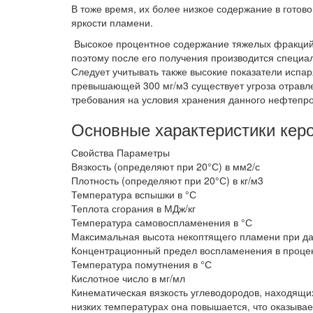
В тоже время, их более низкое содержание в гото
яркости пламени.
Высокое процентное содержание тяжелых фракций 
поэтому после его получения производится специал
Следует учитывать также высокие показатели испар
превышающей 300 мг/м3 существует угроза отравл
требования на условия хранения данного нефтепро
Основные характеристики кер
Свойства Параметры
Вязкость (определяют при 20°С) в мм2/с
Плотность (определяют при 20°С) в кг/м3
Температура вспышки в °С
Теплота сгорания в МДж/кг
Температура самовоспламенения в °С
Максимальная высота некоптящего пламени при да
Концентрационный предел воспламенения в процен
Температура помутнения в °С
Кислотное число в мг/мл
Кинематическая вязкость углеводородов, находящи
низких температурах она повышается, что оказывае