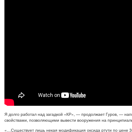
Я долго работал над загадкой «КР», — продолжает Гуров, — нап
свойствами, позволяющими вывести вооружения на принципиаль
«…Существует лишь некая модификация оксида ртути по цене 30