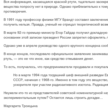
Вся информация, касающаяся красной ртути, тщательно засекреч
вещества попросту нет в природе. Однако приблизительно к тому
противоречия.
В 1991 году профессор физики МГУ Брандт составил заключение 
получить нельзя. Правда, ученый не отрицал теоретической воз
В марте 92-го премьер-министр Егор Гайдар получил докладную о
основании этой записки президент России запретил оформлять л
Однако уже в апреле руководство одного крупного концерна соо
В конце концов, последовало официальное заявление занимавши
ртуть, — это не что иное, как средство отмывания денег.
То есть, получалось, что предприниматели продавали и покупа
Но в марте 1994 года тогдашний шеф внешней разведки Ев
СССР, начиная с 1968-го. Имен­но в том году это веществ
ускорителя при участии радиоактивного изотопа. Радиаци
Неужели кто-то из представителей советской номенклатурной на
экспериментальным путем? Остается лишь строить догадки…
Маргарита Троицына