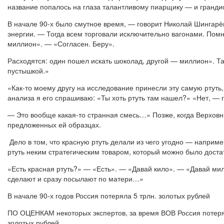
название попалось на глаза талантливому пиарщику — и гранди
В начале 90-х было смутное время, — говорит Николай Шингарё
энергии. — Тогда всем торговали исключительно вагонами. Помн
миллион». — «Согласен. Беру».
Расходятся: один пошел искать шоколад, другой — миллион». Так
пустышкой.»
«Как-то моему другу на исследование принесли эту самую ртут
анализа я его спрашиваю: «Ты хоть ртуть там нашел?» «Нет, — г
— Это вообще какая-то странная смесь…» Позже, когда Верховн
предложенных ей образцах.
Дело в том, что красную ртуть делали из чего угодно — наприме
ртуть неким стратегическим товаром, который можно было доста
«Есть красная ртуть?» — «Есть». — «Давай кило». — «Давай мил
сделают и сразу посылают по матери…»
В начале 90-х годов Россия потеряла 5 трлн. золотых рублей
ПО ОЦЕНКАМ некоторых экспертов, за время ВОВ Россия потеряла
золотых рублей.