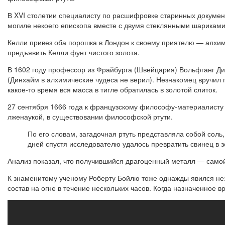
В XVI столетии специалисту по расшифровке старинных докумен
могиле некоего епископа вместе с двумя стеклянными шариками
Келли привез оба порошка в Лондон к своему приятелю — алхим
предъявить Келли фунт чистого золота.
В 1602 году профессор из Фрайбурга (Швейцария) Вольфганг Ди
(Динхайм в алхими­ческие чудеса не верил). Незнакомец вручи
какое-то время вся масса в тигле обратилась в золотой слиток.
27 сентября 1666 года к французскому философу-материалисту
лженаукой, в существовании философской ртути.
По его словам, загадочная ртуть представляла собой соль
дней спустя исследователю удалось превратить свинец в з
Анализ показал, что получившийся драгоценный металл — само
К знаменитому ученому Роберту Бойлю тоже однажды явился нез
состав на огне в течение нескольких часов. Когда назначенное 