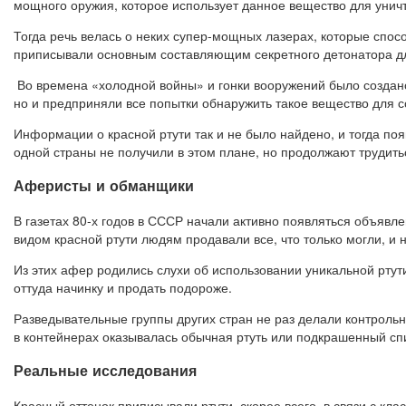
мощного оружия, которое использует данное вещество для унич
Тогда речь велась о неких супер-мощных лазерах, которые спо
приписывали основным составляющим секретного детонатора д
Во времена «холодной войны» и гонки вооружений было создано
но и предприняли все попытки обнаружить такое вещество для с
Информации о красной ртути так и не было найдено, и тогда поя
одной страны не получили в этом плане, но продолжают трудить
Аферисты и обманщики
В газетах 80-х годов в СССР начали активно появляться объявл
видом красной ртути людям продавали все, что только могли, и
Из этих афер родились слухи об использовании уникальной ртут
оттуда начинку и продать подороже.
Разведывательные группы других стран не раз делали контрольн
в контейнерах оказывалась обычная ртуть или подкрашенный сп
Реальные исследования
Красный оттенок приписывали ртути, скорее всего, в связи с к