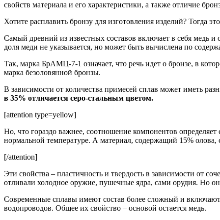
свойств материала и его характеристики, а также отличие брон
Хотите расплавить бронзу для изготовления изделий? Тогда эт
Самый древний из известных составов включает в себя медь и 
доля меди не указывается, но может быть вычислена по содер
Так, марка БрАМЦ-7-1 означает, что речь идет о бронзе, в кото
марка безоловянной бронзы.
В зависимости от количества примесей сплав может иметь раз
в 35% отличается серо-стальным цветом.
[attention type=yellow]
Но, что гораздо важнее, соотношение компонентов определяет с
нормальной температуре. А материал, содержащий 15% олова, 
[/attention]
Эти свойства – пластичность и твердость в зависимости от со
отливали холодное оружие, пушечные ядра, сами орудия. Но он
Современные сплавы имеют состав более сложный и включают 
водопроводов. Общее их свойство – основой остается медь.