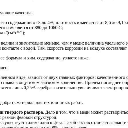
дующие качества:
его содержании от 8 до 4%, плотность изменяется от 8,6 до 9,1 кг
го изменяется от 880 до 1060 С;
кал/(см*с*С);
велика и значительно меньше, чем у меди: величина удельного 
контакте с водой. Так, скорость коррозии на воздухе составляет 0
 ее формула и хим. содержание, узнаете ниже.
идео:
ленном виде, зависят от двух главных факторов: качественного 
 сплава в ощутимом значимом количестве. Причем последнее опр
а всего лишь 0,25% серебра значительно увеличивает электропр
добрать материал для тех или иных работ.
ли твердого раствора
. Дело в том, что в меди может растворитьс
с разной фазовой структурой.
ь существует только одна α-фаза. Такой состав отличается элас
 с содержанием металла до 8% – при нагреве.