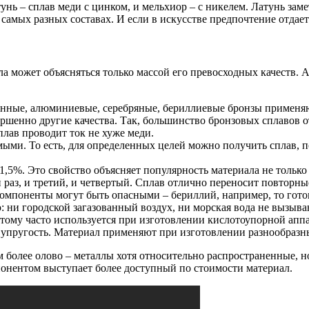
тунь – сплав меди с цинком, и мельхиор – с никелем. Латунь зам
самых разных составах. И если в искусстве предпочтение отдает
а может объясняться только массой его превосходных качеств. А
вянные, алюминиевые, серебряные, бериллиевые бронзы примен
ршенно другие качества. Так, большинство бронзовых сплавов от
сплав проводит ток не хуже меди.
ыми. То есть, для определенных целей можно получить сплав, 
,5%. Это свойство объясняет популярность материала не только 
 раз, и третий, и четвертый. Сплав отлично переносит повторны
компоненты могут быть опасными – бериллий, например, то гот
 ни городской загазованный воздух, ни морская вода не вызыв
тому часто используется при изготовлении кислотоупорной апп
я упругость. Материал применяют при изготовлении разнообра
ем более олово – металлы хотя относительно распространенные, 
онентом выступает более доступный по стоимости материал.