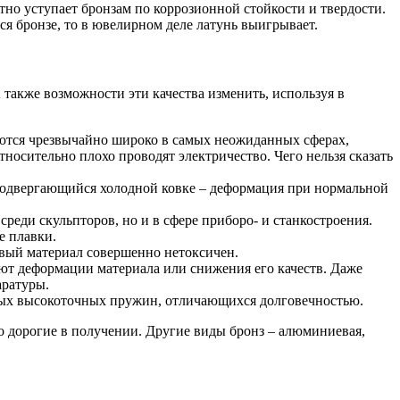
етно уступает бронзам по коррозионной стойкости и твердости.
ся бронзе, то в ювелирном деле латунь выигрывает.
 также возможности эти качества изменить, используя в
яются чрезвычайно широко в самых неожиданных сферах,
носительно плохо проводят электричество. Чего нельзя сказать
подвергающийся холодной ковке – деформация при нормальной
среди скульпторов, но и в сфере приборо- и станкостроения.
е плавки.
овый материал совершенно нетоксичен.
ают деформации материала или снижения его качеств. Даже
аратуры.
зных высокоточных пружин, отличающихся долговечностью.
но дорогие в получении. Другие виды бронз – алюминиевая,