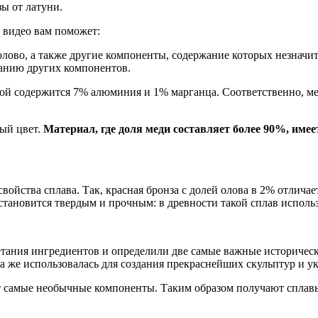
зы от латуни.
о видео вам поможет:
олово, а также другие компоненты, содержание которых незначит
жанию других компонентов.
рой содержится 7% алюминия и 1% марганца. Соответственно, меди
ный цвет.
Материал, где доля меди составляет более 90%, имее
войства сплава. Так, красная бронза с долей олова в 2% отлича
становится твердым и прочным: в древности такой сплав исполь
четания ингредиентов и определили две самые важные историчес
а же использовалась для создания прекраснейших скульптур и у
самые необычные компоненты. Таким образом получают сплавы,