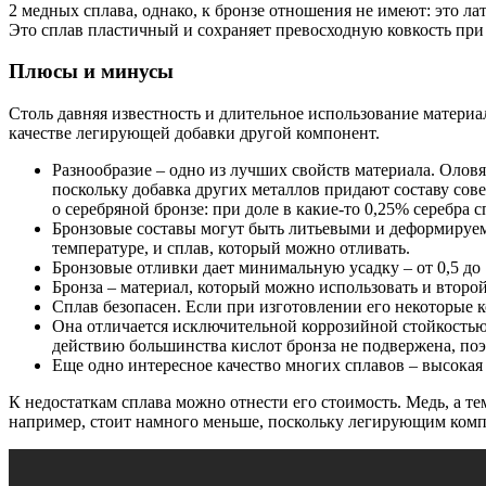
2 медных сплава, однако, к бронзе отношения не имеют: это ла
Это сплав пластичный и сохраняет превосходную ковкость при 
Плюсы и минусы
Столь давняя известность и длительное использование материал
качестве легирующей добавки другой компонент.
Разнообразие – одно из лучших свойств материала. Оло
поскольку добавка других металлов придают составу сове
о серебряной бронзе: при доле в какие-то 0,25% серебра 
Бронзовые составы могут быть литьевыми и деформируем
температуре, и сплав, который можно отливать.
Бронзовые отливки дает минимальную усадку – от 0,5 до 1
Бронза – материал, который можно использовать и второй
Сплав безопасен. Если при изготовлении его некоторые 
Она отличается исключительной коррозийной стойкостью:
действию большинства кислот бронза не подвержена, поэ
Еще одно интересное качество многих сплавов – высока
К недостаткам сплава можно отнести его стоимость. Медь, а т
например, стоит намного меньше, поскольку легирующим комп