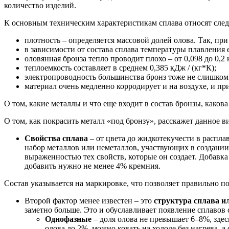
количество изделий.
К основным техническим характеристикам сплава относят сле
плотность – определяется массовой долей олова. Так, при 
в зависимости от состава сплава температуры плавления е
оловянная бронза тепло проводит плохо – от 0,098 до 0,2 
теплоемкость составляет в среднем 0,385 кДж / (кг*К);
электропроводность большинства бронз тоже не слишком 
материал очень медленно корродирует и на воздухе, и при 
О том, какие металлы и что еще входит в состав бронзы, какова
О том, как покрасить металл «под бронзу», расскажет данное в
Свойства сплава
– от цвета до жидкотекучести в расплав
набор металлов или неметаллов, участвующих в создании
выраженностью тех свойств, которые он создает. Добавк
добавить нужно не менее 4% кремния.
Состав указывается на маркировке, что позволяет правильно по
Второй фактор менее известен – это
структура сплава и
заметно больше. Это и обуславливает появление сплавов 
Однофазные
– доля олова не превышает 6–8%, здес
олова до 2%, можно ковать на холоде без нагрева, а