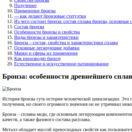
Свойства бронзы
Получение
Применение бронзы
— как делают бронзовые статуэтки
Из чего состоит бронза: состав сплава бронзы, основные
Состав бронзы
Особенности бронзы и свойства
Виды бронзы и характеристики
Бронза – состав, свойства и характеристики сплава
Основные легирующие добавки
Марки и сферы их применения
Как производят бронзу
Естественное и искусственное патинирование
Бронза: особенности древнейшего сплав
История бронзы суть история человеческой цивилизации. Это п
получения, но своего огромного значения он не утрачивал нико
Бронза – сплавы меди, где основным легирующим компонентом 
качеств, а также фазового состава расплава.
Металл обладает массой превосходных свойств как пользовател