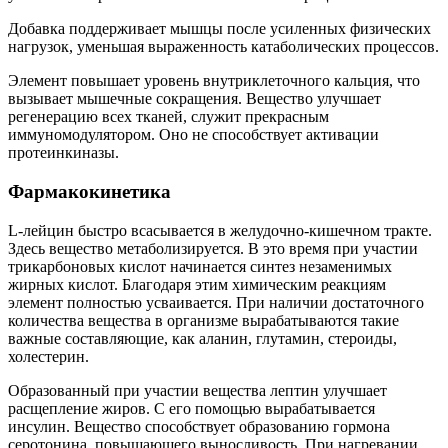
Добавка поддерживает мышцы после усиленных физических
нагрузок, уменьшая выраженность катаболических процессов.
Элемент повышает уровень внутриклеточного кальция, что
вызывает мышечные сокращения. Вещество улучшает
регенерацию всех тканей, служит прекрасным
иммуномодулятором. Оно не способствует активации
протеинкиназы.
Фармакокинетика
L-лейцин быстро всасывается в желудочно-кишечном тракте.
Здесь вещество метаболизируется. В это время при участии
трикарбоновых кислот начинается синтез незаменимых
жирных кислот. Благодаря этим химическим реакциям
элемент полностью усваивается. При наличии достаточного
количества вещества в организме вырабатываются такие
важные составляющие, как аланин, глутамин, стероиды,
холестерин.
Образованный при участии вещества лептин улучшает
расщепление жиров. С его помощью вырабатывается
инсулин. Вещество способствует образованию гормона
серотонина, повышающего выносливость. При нагревании