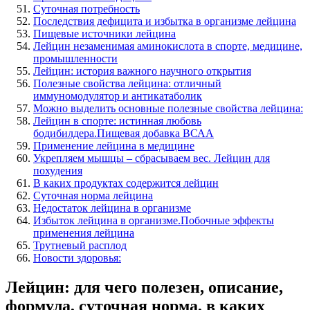
Суточная потребность
Последствия дефицита и избытка в организме лейцина
Пищевые источники лейцина
Лейцин незаменимая аминокислота в спорте, медицине,
промышленности
Лейцин: история важного научного открытия
Полезные свойства лейцина: отличный
иммуномодулятор и антикатаболик
Можно выделить основные полезные свойства лейцина:
Лейцин в спорте: истинная любовь
бодибилдера.Пищевая добавка ВСАА
Применение лейцина в медицине
Укрепляем мышцы – сбрасываем вес. Лейцин для
похудения
В каких продуктах содержится лейцин
Суточная норма лейцина
Недостаток лейцина в организме
Избыток лейцина в организме.Побочные эффекты
применения лейцина
Трутневый расплод
Новости здоровья:
Лейцин: для чего полезен, описание,
формула, суточная норма, в каких