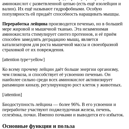
аминокислот с разветвленной цепью (есть ещё изолейцин и
валин). Их ещё называют гидрофобными. Особую
популярность ей придаёт способность наращивать мышцы.
Переработка лейцина
производится печенью, но в большей
мере жировой и мышечной тканью. Эта незаменимая
аминокислота стимулирует синтез протеинов, и её приём
способен замедлять деградацию мышц, является
катализатором для роста мышечной массы и своеобразной
страховкой от их повреждения.
[attention type=yellow]
Ко всему прочему лейцин даёт больше энергии организму,
чем глюкоза, и способствует её усвоению печенью. Он
наиболее сильно среди всех аминокислот активизирует
рапамицин киназу, регулирующую рост клеток у животных.
[/attention]
Биодоступность лейцина — более 96%. В его усвоении и
переработке участвуют поджелудочная железа, печень,
селезёнка, почки. Именно почками и выводится его избыток.
Основные функции и польза