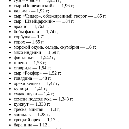
сухое молоко — 2,445 г;
сыр «Пошехонский» — 1,96 г;
кальмар — 1,92 г;
сыр «Чеддер», обезжиренный творог — 1,85 г;
сыр «Швейцарский» — 1,84 г;
арахис — 1,763 г;
бобы фасоли — 1,74 г;
горбуша — 1,71 г;
горох — 1,65 г;
морской окунь, сельдь, скумбрия — 1,6 г;
мясо индейки — 1,59 г;
фисташки — 1,542 г;
пшено — 1,53 г;
ставрида — 1,54 г;
сыр «Рокфор» — 1,52 г;
говядина — 1,48 г;
орехи кешью — 1,47 г;
курица — 1,41 г;
судак, щука — 1,4 г;
семена подсолнуха — 1,343 г;
кунжут — 1,338 г;
треска, минтай — 1,3 г;
миндаль — 1,28 г;
грецкий орех — 1,17 г;
баранина — 1,12 г;