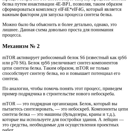
белка путем инактивации 4E-BP1, позволяя, таким образом
сформироваться комплексу eIF4E*eIF4G, который является
важным фактором для запуска процесса синтеза белка.
Можно было бы объяснить и более детально, однако, это
лишнее. Данная схема довольно проста для понимания
процесса.
Механизм № 2
mTOR активирует рибосомный белок S6 (известный как rpS6
или p70 S6). Белок rpS6 увеличивает синтез компонентов
цепи синтеза белка. Таким образом, mTOR не только
способствует синтезу белка, но и повышает потенциал его
синтеза.
По аналогии, чтобы помочь понять этот процесс, приведем
пример подрядчика в строительстве нового небоскреба.
mTOR — это подрядная организация. Белок, который вы
пытаетесь синтезировать, — это небоскреб. Компоненты цепи
синтеза белка — это машины (бульдозеры, краны и т.д.),
которые вы используете для постройки здания. А лейцин —
это средства, необходимые для осуществления проектных
работ.