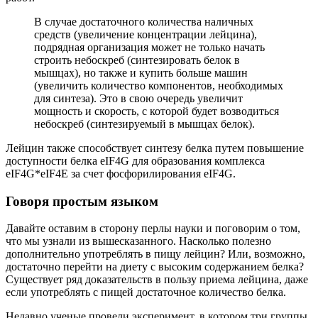
В случае достаточного количества наличных
средств (увеличение концентрации лейцина),
подрядная организация может не только начать
строить небоскреб (синтезировать белок в
мышцах), но также и купить больше машин
(увеличить количество компонентов, необходимых
для синтеза). Это в свою очередь увеличит
мощность и скорость, с которой будет возводиться
небоскреб (синтезируемый в мышцах белок).
Лейцин также способствует синтезу белка путем повышение
доступности белка eIF4G для образования комплекса
eIF4G*eIF4E за счет фосфорилирования eIF4G.
Говоря простым языком
Давайте оставим в сторону перлы науки и поговорим о том,
что мы узнали из вышесказанного. Насколько полезно
дополнительно употреблять в пищу лейцин? Или, возможно,
достаточно перейти на диету с высоким содержанием белка?
Существует ряд доказательств в пользу приема лейцина, даже
если употреблять с пищей достаточное количество белка.
Недавно ученые провели эксперимент, в котором три группы