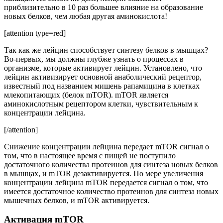
приблизительно в 10 раз большее влияние на образование
новых белков, чем любая другая аминокислота!
[attention type=red]
Так как же лейцин способствует синтезу белков в мышцах?
Во-первых, мы должны глубже узнать о процессах в
организме, которые активирует лейцин. Установлено, что
лейцин активизирует основной анаболический рецептор,
известный под названием мишень рапамицина в клетках
млекопитающих (белок mTOR). mTOR является
аминокислотным рецептором клетки, чувствительным к
концентрации лейцина.
[/attention]
Снижение концентрации лейцина передает mTOR сигнал о
том, что в настоящее время с пищей не поступило
достаточного количества протеинов для синтеза новых белков
в мышцах, и mTOR дезактивируется. По мере увеличения
концентрации лейцина mTOR передается сигнал о том, что
имеется достаточное количество протеинов для синтеза новых
мышечных белков, и mTOR активируется.
Активация mTOR