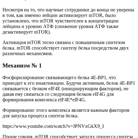
Несмотря на то, что научные сотрудники до конца не уверены
в том, как именно лейцин активизирует mTOR, было
установлено, что mTOR чувствителен к концентрации
лейцина и уровню АТФ (снижение уровня АТФ также
дезактивирует mTOR).
Активация mTOR тесно связана с повышенным синтезом
белка. mTOR способствует синтезу белка посредством двух
различных механизмов.
Механизм № 1
Фосфорилирование связывающего белка 4E-BP1, что
приводит к его инактивации. Будучи активным, белок 4E-BP1
связывается с белком eIF4E (инициирующим фактором), не
давая ему связаться со следующим белком eIF4G для
формирования комплекса eIF4E*eIF4G.
Формирование этого комплекса является важным фактором
для запуска процесса синтеза белка.
https://www.youtube.com/watch?v=JPNVxGkX9_I
Проще говоря, mTOR способствует запуску процесса синтеза