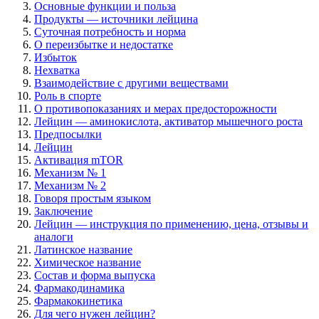
Основные функции и польза
Продукты — источники лейцина
Суточная потребность и норма
О переизбытке и недостатке
Избыток
Нехватка
Взаимодействие с другими веществами
Роль в спорте
О противопоказаниях и мерах предосторожности
Лейцин — аминокислота, активатор мышечного роста
Предпосылки
Лейцин
Активация mTOR
Механизм № 1
Механизм № 2
Говоря простым языком
Заключение
Лейцин — инструкция по применению, цена, отзывы и
аналоги
Латинское название
Химическое название
Состав и форма выпуска
Фармакодинамика
Фармакокинетика
Для чего нужен лейцин?