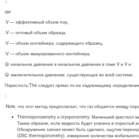
:,
где
:V — эффективный объем пор,
:V — оптовый объем образца,
:V — объем контейнера, содержащего образец,
:V — объем эвакуированного контейнера,
😛 начальное давление в начальном давлении в томе V и V и
😛 заключительное давление, существующее во всей системе.
Пористость:The следует прямо по ее надлежащему определени
:.
:Note, что этот метод предполагает, что газ общается между п
Thermoporosimetry и cryoporometry. Маленький кристалл ж
Таким образом, если жидкость будет усвоена в пористый
Обнаружение таяния может быть сделано, ощутив перехо
(DSC thermoporometry), измерение количества мобильног