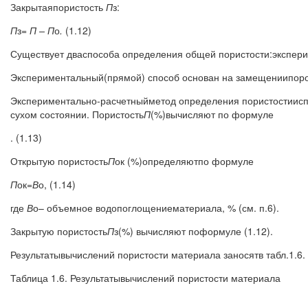
Закрытаяпористость
П
з:
П
з
= П – П
о
.
(1.12)
Существует дваспособа определения общей пористости:экспер
Экспериментальный(прямой) способ основан на замещениипоров
Экспериментально-расчетныйметод определения порис­тостиисп
сухом состоянии. Пористость
П
(%)вычисляют по формуле
. (1.13)
Открытую пористость
П
ок (%)определяютпо формуле
П
ок
=В
о, (1.14)
где
В
о– объемное водопоглощениематериала, % (см. п.6).
Закрытую пористость
П
з(%) вычисляют поформуле (1.12).
Результатывычислений пористости материала заносятв табл.1.6.
Таблица 1.6. Результатывычислений пористости материала