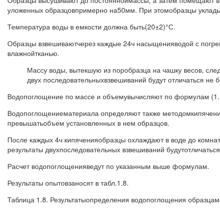
уложенных образцовпримерно на50мм. При этомобразцы укладыв
Температура воды в емкости должна быть(20±2)°С.
Образцы взвешиваютчерез каждые 24ч насыщенияводой с погреш
влаж­нойтканью.
Массу воды, вытекшую из поробразца на чашку весов, сле
двух последовательныхвзвешиваний будут отличаться не б
Водопоглощение по массе и объемувычисляют по формулам (1.16
Водопоглощениематериала определяют также методомкипя­чения 
превышатьобъем установленных в нем образцов.
После каждых 4ч кипяченияобразцы охлаждают в воде до комнат
результаты двухпоследовательных взве­шиваний будутотличаться
Расчет водопоглощенияведут по указанным выше формулам.
Результаты опытовзаносят в табл.1.8.
Таблица 1.8. Результатыопределения водопоглощения образца