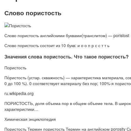
Слово пористость
Слово пористость английскими буквами(транслитом) — poristost
Слово пористость состоит из 10 букв: и о о п р с с т т ь
Значения слова пористость. Что такое пористость?
Пористость
По́ристость (устар. скважность) — характеристика материала, с
0 до 100 %). 0 соответствует материалу без пор; 100%-я порис
ru.wikipedia.org
ПОРИСТОСТЬ, доля объема пор в общем объеме тела. В широком
характеристики…
Химическая энциклопедия
Пористость Термин пористость Термин на английском porosity