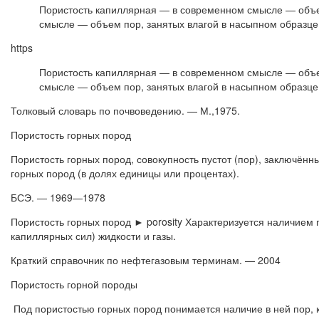
Пористость капиллярная — в современном смысле — объем
смысле — объем пор, занятых влагой в насыпном образце
https
Пористость капиллярная — в современном смысле — объем
смысле — объем пор, занятых влагой в насыпном образце
Толковый словарь по почвоведению. — М.,1975.
Пористость горных пород
Пористость горных пород, совокупность пустот (пор), заключён
горных пород (в долях единицы или процентах).
БСЭ. — 1969—1978
Пористость горных пород ► porosity Характеризуется наличием п
капиллярных сил) жидкости и газы.
Краткий справочник по нефтегазовым терминам. — 2004
Пористость горной породы
Под пористостью горных пород понимается наличие в ней пор, к