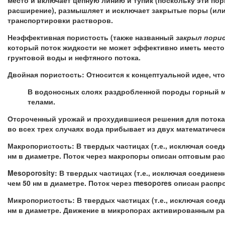
место и включает цепную линию и тупик (поскольку эти по
расширение), размышляет и исключает закрытые поры (или 
транспортировки растворов.
Неэффективная пористость (также названный
закрыл пори
который поток жидкости не может эффективно иметь место
грунтовой воды и нефтяного потока.
Двойная пористость: Относится к концептуальной идее, ч
В водоносных слоях раздробленной породы горный м
телами.
Отсроченный урожай и прохудившиеся решения для потока
во всех трех случаях вода прибывает из двух математичес
Макропористость: В твердых частицах (т.е., исключая соед
нм в диаметре. Поток через макропоры описан оптовым ра
Mesoporosity: В твердых частицах (т.е., исключая соединен
чем 50 нм в диаметре. Поток через mesopores описан распр
Микропористость: В твердых частицах (т.е., исключая соед
нм в диаметре. Движение в микропорах активированным ра