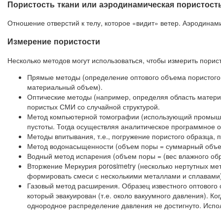
Пористость ткани или аэродинамическая пористост
Отношение отверстий к телу, которое «видит» ветер. Аэродинам
Измерение пористости
Несколько методов могут использоваться, чтобы измерить порист
Прямые методы (определение оптового объема пористого
материальный объем).
Оптические методы (например, определяя область матери
пористых СМИ со случайной структурой.
Метод компьютерной томографии (использующий промышле
пустоты. Тогда осуществляя аналитическое программное 
Методы впитывания, т.е., погружение пористого образца, п
Метод водонасыщенности (объем поры = суммарный объем
Водный метод испарения (объем поры = (вес влажного обр
Вторжение Меркурия porosimetry (несколько нертутных мет
формировать смеси с несколькими металлами и сплавами)
Газовый метод расширения. Образец известного оптового 
который эвакуирован (т.е. около вакуумного давления). Ко
однородное распределение давления не достигнуто. Испол