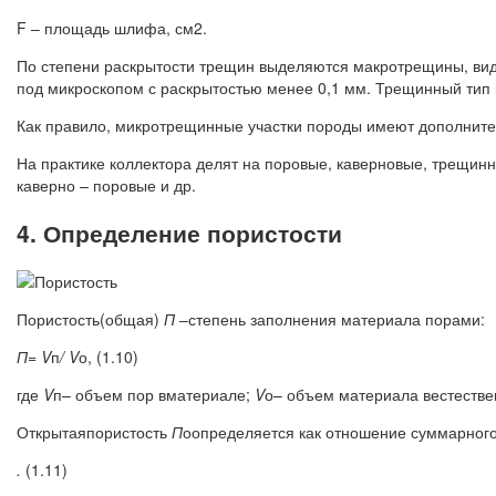
F – площадь шлифа, см2.
По степени раскрытости трещин выделяются макротрещины, ви
под микроскопом с раскрытостью менее 0,1 мм. Трещинный тип к
Как правило, микротрещинные участки породы имеют дополнител
На практике коллектора делят на поровые, каверновые, трещин
каверно – поровые и др.
4. Определение пористости
Пористость(общая)
П
–степень заполнения материала порами:
П=
V
п
/
V
о, (1.10)
где
V
п– объем пор вматериале;
V
о– объем материала вестестве
Открытаяпористость
П
оопределяется как отношение суммарног
.
(1.11)