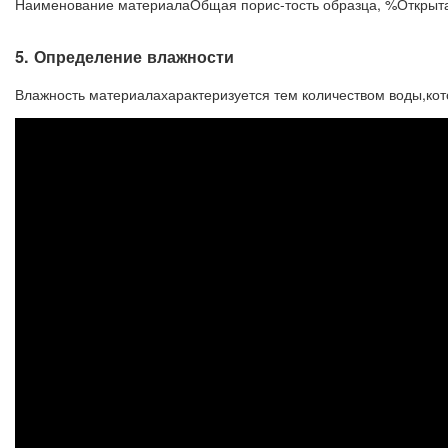
Наименование материала
Общая порис-тость образца, %
Открыта
5. Определение влажности
Влажность материалахарактеризуется тем количеством воды,кот