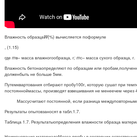
Влажность образца
W
(%) вычисляется поформуле
, (1.15)
где
m
в– масса влажногообразца, г
;
m
с– масса сухого образца, г.
Влажность бетонаопределяют по образцам или пробам,полученн
долженбыть не больше 5мм.
Путемквартования отбирают пробу100г, которую сушат при тем
постоянноймассы, производят взвешивания не менеечем через 
Массусчитают постоянной, если разница междуповторными
Результаты опытовзаносят в табл.1.7.
Таблица 1.7. Результатыопределения влажности образца матери
Наименование материала
Масса пробы в состоянии естественной