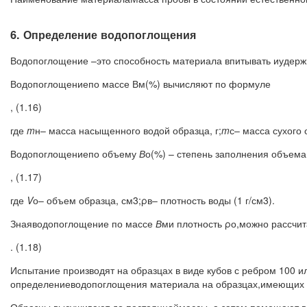
6. Определение водопоглощения
Водопоглощение –это способность материала впитывать иудерж
Водопоглощениепо массе Вм(%) вычисляют по формуле
, (1.16)
где
m
н– масса насыщенного водой образца, г;
m
с– масса сухого 
Водопоглощениепо объему
В
о(%) – степень заполнения объем
, (1.17)
где
V
о– объем образца, см3;ρв– плотность воды (1 г/см3).
Знаяводопоглощение по массе
В
ми плотность ρо,можно рассчи
. (1.18)
Испытание производят на образцах в виде кубов с реб­ром 100 
определениеводопоглощения материала на образцах,имеющих н
Образцы высушивают до постоянноймассы, а затем помещают в 