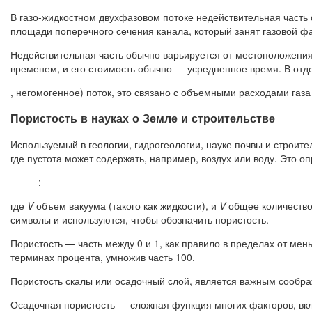
В газо-жидкостном двухфазовом потоке недействительная часть о
площади поперечного сечения канала, который занят газовой ф
Недействительная часть обычно варьируется от местоположения 
временем, и его стоимость обычно — усредненное время. В отде
, негомогенное) поток, это связано с объемными расходами газ
Пористость в науках о Земле и строительстве
Используемый в геологии, гидрогеологии, науке почвы и строите
где пустота может содержать, например, воздух или воду. Это 
:
где
V
объем вакуума (такого как жидкости), и
V
общее количество
символы и используются, чтобы обозначить пористость.
Пористость — часть между 0 и 1, как правило в пределах от мен
терминах процента, умножив часть 100.
Пористость скалы или осадочный слой, является важным сообра
Осадочная пористость — сложная функция многих факторов, вкл