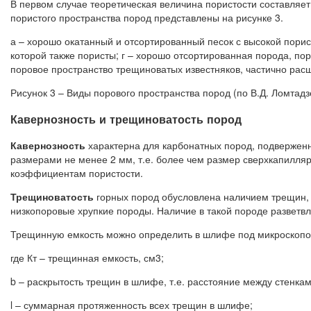
В первом случае теоретическая величина пористости составляет
пористого пространства пород представлены на рисунке 3.
а – хорошо окатанный и отсортированный песок с высокой порис
которой также пористы; г – хорошо отсортированная порода, п
поровое пространство трещиноватых известняков, частично рас
Рисунок 3 – Виды порового пространства пород (по В.Д. Ломтадз
Кавернозность и трещиноватость пород
Кавернозность
характерна для карбонатных пород, подверженн
размерами не менее 2 мм, т.е. более чем размер сверхкапилля
коэффициентам пористости.
Трещиноватость
горных пород обусловлена наличием трещин, 
низкопоровые хрупкие породы. Наличие в такой породе разветв
Трещинную емкость можно определить в шлифе под микроскоп
где Кт – трещинная емкость, см3;
b – раскрытость трещин в шлифе, т.е. расстояние между стенка
l – суммарная протяженность всех трещин в шлифе;