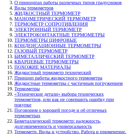
О принципах работы различных типов градусников
Виды термометров
ЖИДКОСТНЫЙ ТЕРМОМЕТР
МАНОМЕТРИЧЕСКИЙ ТЕРМОМЕТР
ТЕРМОМЕТР СОПРОТИВЛЕНИЯ
ЭЛЕКТРОННЫЙ ТЕРМОМЕТР
ЭЛЕКТРОКОНТАКТНЫЕ ТЕРМОМЕТРЫ
ТЕРМОМЕТРЫ ЦИФРОВЫЕ
КОНДЕНСАЦИОННЫЕ ТЕРМОМЕТРЫ
ГАЗОВЫЙ ТЕРМОМЕТР
БИМЕТАЛЛИЧЕСКИЙ ТЕРМОМЕТР
КВАРЦЕВЫЕ ТЕРМОМЕТРЫ
ПОХОЖИЕ МАТЕРИАЛЫ
Жидкостный термометр технический
Принцип работы жидкостного термометра
Жидкостные термометры с частичным погружением
Термометры
«Технические детали» выбора технических
термометров, или как не совершить ошибку при
покупке
Поговорим о хорошей погоде и об отличных
термометрах
Биметаллический термометр: надежность,
долговременность и универсальность
Термометр. Виды и устройство. Работа и применение.