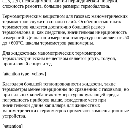
(1,5, 2,5), необходимость частой периодической поверки,
сложность ремонта, большие размеры термобаллона.
Термометрическим веществом для газовых манометрических
термометров служит азот или гелий. Особенностью таких
термометров является достаточно большой размер
термобаллона и, как следствие, значительная инерционность
измерений. Диапазон измерения температур составляет от -50
до +600°С, шкалы термометров равномерны.
Для жидкостных манометрических термометров
термоэлектрическим веществом является ртуть, толуол,
пропиловый спирт и т.д.
[attention type=yellow]
Благодаря большой теплопроводности жидкости, такие
термометры менее инерционны по сравнению с газовыми, но
при сильных колебаниях температур окружающей среды
погрешность приборов выше, вследствие чего при
значительной длине капилляра для жидкостных
манометрических термометров применяют компенсационные
устройства.
[/attention]