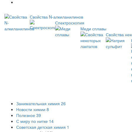
Новое
Свойства N-алкиланилинов
Спектроскопия
Меди сплавы
Свойства нек
Занимательная химия
26
Новости химии
8
Полезное
39
С миру по нитке
14
Советская детская химия
1