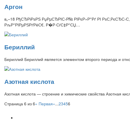
Аргон
в„–18 РђСЂРіРѕРЅ РџРµСЂРІС‹Р№ РІРєР»Р°Рґ РІ РѕС‚РєСЂС‹
РљР°РІРµРЅРґРёС€. Р�Р·СѓС‡Р°СЏ…
Бериллий
Бериллий Бериллий является элементом второго периода и отн
Азотная кислота
Азотная кислота — строение и химические свойства Азотная кис
Страница 6 из 6
« Первая
«
...
2
3
4
5
6
Популярное