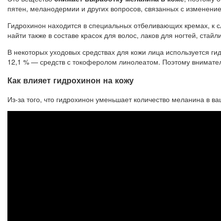
пятен, меланодермии и других вопросов, связанных с изменение
Гидрохинон находится в специальных отбеливающих кремах, к с
найти также в составе красок для волос, лаков для ногтей, стайл
В некоторых уходовых средствах для кожи лица используется г
12,1 % — средств с токоферолом линолеатом. Поэтому внимател
Как влияет гидрохинон на кожу
Из-за того, что гидрохинон уменьшает количество меланина в ва