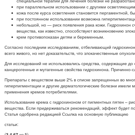
специальной терапии для лечения болезни не разработан
при параллельном использовании с другими осветляющим
кожа после курса осветления становится пергаментной, бы
при постоянном использовании возможна гиперпигментац
небольшой, но — риск появления рака кожи. Гидрохинон сч
вещества, как известно, способствуют возникновению злок
крем противопоказан детям и беременным.
Согласно последним исследованиям, отбеливающий гидрохиноно
всего живого, но нет доказательств, что злокачественные опу
Для исследований не использовались средства, содержащие до
канцерогенные и мутагенные свойства гидрохинона. Причинно-сл
Препараты с веществом выше 2% в списке запрещенных во многи
гиперпигментации и другие дерматологические болезни имели м
применения кремов потребителями.
Использование крема с гидрохиноном от пигментных пятен – рис
вещества. Если придерживаться рекомендаций, эффект будет п
Статья одобрена редакцией Ссылка на основную публикацию
статьи:
(
3
4,67
из 5)