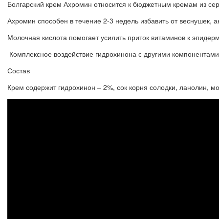
Болгарский крем Ахромин относится к бюджетным кремам из се
Ахромин способен в течение 2-3 недель избавить от веснушек, а
Молочная кислота помогает усилить приток витаминов к эпидерм
Комплексное воздействие гидрохинона с другими компонентами д
Состав
Крем содержит гидрохинон – 2%, сок корня солодки, ланолин, м