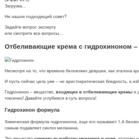
Загрузка…
Не нашли подходящий совет?
Задайте вопрос эксперту
или смотрите все вопросы…
Отбеливающие крема с гидрохиноном – 
Несмотря на то, что времена белокожих девушек, как эталона к
И пусть сейчас цель уже – не аристократическая бледность, а и
Гидрохинон – вещество,
входящее в отбеливающие кремы
и 
токсично! Давайте углубимся в суть вопроса!
Гидрохинон формула
Химическая формула гидрохинона, еще его называют 1,4-бензе
самым подавляет синтез меланина.
Это вещество
снижает выработку меланина в коже
, поэтому 