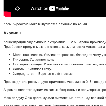
Крем Ахроактив Макс выпускается в тюбике по 45 мл
Ахромин
Концентрация гидрохинона в Ахромине — 2%. Страна-производите
Приобрести продукт можно в аптеке, косметических магазинах и
Молочная кислота. Усиливает кровоток, благодаря чему ус
Глицерин. Увлажняет кожу.
Сок корня солодки. Известен своим осветляющим воздейст
Ланолин. Смягчает кожу.
Хлорид натрия. Борется с отёчностью.
Производитель рекомендует применять Ахромин за 2–3 часа до в
Ахромин является одним из самых бюджетных и популярных кре
Мою подругу Олю долго мучили пигментные пятна над верхней г
Как-то она наткнулась на крем Ахромин в косметическом магазин