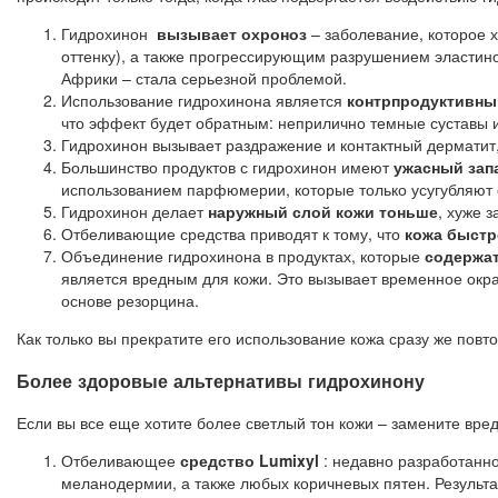
Гидрохинон
вызывает охроноз
– заболевание, которое 
оттенку), а также прогрессирующим разрушением эластино
Африки – стала серьезной проблемой.
Использование гидрохинона является
контрпродуктивн
что эффект будет обратным: неприлично темные суставы 
Гидрохинон вызывает раздражение и контактный дерматит, 
Большинство продуктов с гидрохинон имеют
ужасный зап
использованием парфюмерии, которые только усугубляют 
Гидрохинон делает
наружный слой кожи тоньше
, хуже 
Отбеливающие средства приводят к тому, что
кожа быстр
Объединение гидрохинона в продуктах, которые
содержат
является вредным для кожи. Это вызывает временное окр
основе резорцина.
Как только вы прекратите его использование кожа сразу же повт
Более здоровые альтернативы гидрохинону
Если вы все еще хотите более светлый тон кожи – замените вре
Отбеливающее
средство Lumixyl
: недавно разработанн
меланодермии, а также любых коричневых пятен. Результа