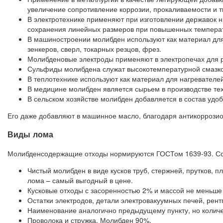
увеличение сопротивление коррозии, прокаливаемости и т
В электротехнике применяют при изготовлении державок 
сохранения линейных размеров при повышенных темпера
В машиностроении молибден используют как материал для
зенкеров, сверл, токарных резцов, фрез.
Молибденовые электроды применяют в электропечах для рас
Сульфиды молибдена служат высокотемпературной смазкой
В теплотехнике используют как материал для нагревателе
В медицине молибден является сырьем в производстве тех
В сельском хозяйстве молибден добавляется в состав удоб
Его даже добавляют в машинное масло, благодаря антикоррозио
Виды лома
Молибденсодержащие отходы нормируются ГОСТом 1639-93. Сог
Чистый молибден в виде кусков труб, стержней, прутков, 
лома – самый выгодный в цене.
Кусковые отходы с засоренностью 2% и массой не меньше 
Остатки электродов, детали электровакуумных печей, рен
Наименование аналогично предыдущему пункту, но количе
Проволока и стружка. Молибден 90%.