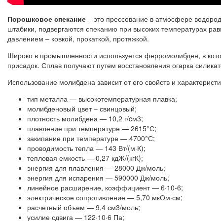
Порошковое спекание
– это прессование в атмосфере водород
штабики, подвергаются спеканию при высоких температурах ра
давлением – ковкой, прокаткой, протяжкой.
Широко в промышленности используется ферромолибден, в кото
присадок. Сплав получают путем восстановления огарка силикат
Использование молибдена зависит от его свойств и характерис
тип металла — высокотемпературная плавка;
молибденовый цвет – свинцовый;
плотность молибдена — 10,2 г/cм3;
плавление при температуре — 2615°С;
закипание при температуре — 4700°С;
проводимость тепла — 143 Вт/(м·К);
тепловая емкость — 0,27 кдЖ/(кгК);
энергия для плавления — 28000 Дж/моль;
энергия для испарения — 590000 Дж/моль;
линейное расширение, коэффициент — 6·10-6;
электрическое сопротивление — 5,70 мкОм·см;
расчетный объем — 9,4 см3/моль;
усилие сдвига — 122·10·6 Па;