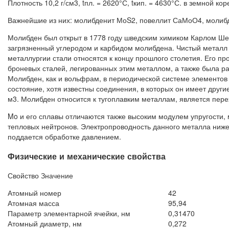
Плотность 10,2 г/см3, tпл. = 2620°С, tкип. = 4630°С. в земной 
Важнейшие из них: молибденит МоS2, повеллит СаМоО4, молиб
Молибден был открыт в 1778 году шведским химиком Карлом Шее
загрязненный углеродом и карбидом молибдена. Чистый металл
металлургии стали относятся к концу прошлого столетия. Его п
броневых сталей, легированных этим металлом, а также была р
Молибден, как и вольфрам, в периодической системе элементов 
состояние, хотя известны соединения, в которых он имеет други
м3. Молибден относится к тугоплавким металлам, является пер
Mo и его сплавы отличаются также высоким модулем упругост
тепловых нейтронов. Электропроводность данного металла ниже,
поддается обработке давлением.
Физические и механические свойства
Свойство Значение
Атомный номер
42
Атомная масса
95,94
Параметр элементарной ячейки, нм
0,31470
Атомный диаметр, нм
0,272