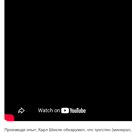
Производя опыт, Карл Шееле обнаружил, что тунгстен (минерал,