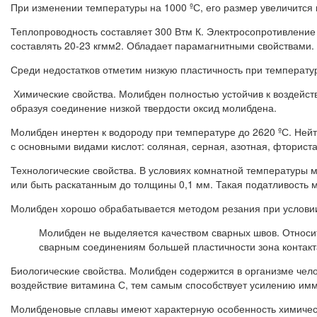
При изменении температуры на 1000 ºС, его размер увеличится 
Теплопроводность составляет 300 Втм К. Электросопротивление
составлять 20-23 кгмм2. Обладает парамагнитными свойствами.
Среди недостатков отметим низкую пластичность при температур
Химические свойства. Молибден полностью устойчив к воздейс
образуя соединение низкой твердости оксид молибдена.
Молибден инертен к водороду при температуре до 2620 ºС. Нейтр
с основными видами кислот: соляная, серная, азотная, фториста
Технологические свойства. В условиях комнатной температуры 
или быть раскатанным до толщины 0,1 мм. Такая податливость 
Молибден хорошо обрабатывается методом резания при услови
Молибден не выделяется качеством сварных швов. Относит
сварным соединениям большей пластичности зона контакта
Биологические свойства. Молибден содержится в организме чело
воздействие витамина С, тем самым способствует усилению имм
Молибденовые сплавы имеют характерную особенность химическ