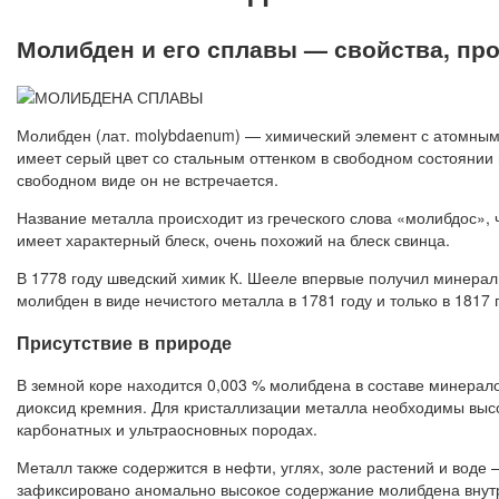
Молибден и его сплавы — свойства, пр
Молибден (лат. molybdaenum) — химический элемент с атомным
имеет серый цвет со стальным оттенком в свободном состоянии
свободном виде он не встречается.
Название металла происходит из греческого слова «молибдос», 
имеет характерный блеск, очень похожий на блеск свинца.
В 1778 году шведский химик К. Шееле впервые получил минера
молибден в виде нечистого металла в 1781 году и только в 1817 
Присутствие в природе
В земной коре находится 0,003 % молибдена в составе минерал
диоксид кремния. Для кристаллизации металла необходимы выс
карбонатных и ультраосновных породах.
Металл также содержится в нефти, углях, золе растений и воде
зафиксировано аномально высокое содержание молибдена внутр