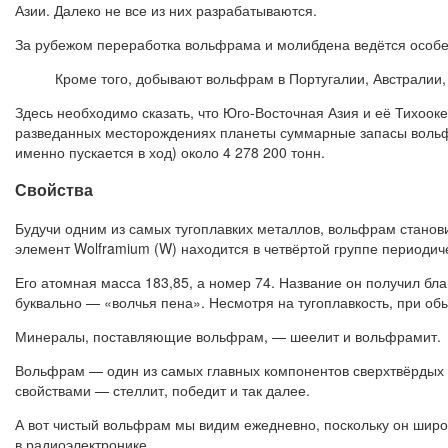
Азии. Далеко не все из них разрабатываются.
За рубежом переработка вольфрама и молибдена ведётся особе
Кроме того, добывают вольфрам в Португалии, Австралии,
Здесь необходимо сказать, что Юго-Восточная Азия и её Тихоок
разведанных месторождениях планеты суммарные запасы вольфра
именно пускается в ход) около 4 278 200 тонн.
Свойства
Будучи одним из самых тугоплавких металлов, вольфрам станов
элемент Wolframium (W) находится в четвёртой группе периодич
Его атомная масса 183,85, а номер 74. Название он получил бла
буквально — «волчья пена». Несмотря на тугоплавкость, при об
Минералы, поставляющие вольфрам, — шеелит и вольфрамит.
Вольфрам — один из самых главных компонентов сверхтвёрдых 
свойствами — стеллит, победит и так далее.
А вот чистый вольфрам мы видим ежедневно, поскольку он широ
в радиоэлектронике.