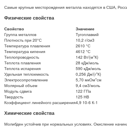
Самые крупные месторождения металла находятся в США, России
Физические свойства
Свойство
Значение
Группа металлов
Тугоплавкий
Плотность при 20°С
10,2 г/cм3
Температура плавления
2610 °С
Температура кипения
4612 °С
Теплопроводность
142 Вт/(м*К)
Теплота плавления
28 кДж/моль
Теплота испарения
590 кДж/моль
Удельная теплоемкость
0,256 Дж/(г*К)
Электросопротивление
5,70 мкОм*см
Молярный объем
9,4 см3/моль
Модуль сдвига
122 ГПа
Твердость
125 НВ
Коэффициент линейного расширения
4,9 10-6 К-1
Химические свойства
Молибден устойчив при нормальных условиях. Окисление начинае