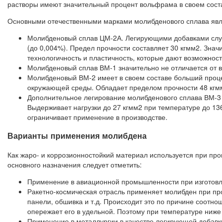
растворы имеют значительный процент вольфрама в своем соста
Основными отечественными марками молибденового сплава явл
Молибденовый сплав ЦМ-2А. Легирующими добавками служа
(до 0,004%). Предел прочности составляет 30 кгмм2. Зна
технологичность и пластичность, которые дают возможнос
Молибденовый сплав ВМ-1 значительно не отличается от в
Молибденовый ВМ-2 имеет в своем составе больший проце
окружающей среды. Обладает пределом прочности 48 кгмм
Дополнительное легирование молибденового сплава ВМ-3 
Выдерживает нагрузки до 27 кгмм2 при температуре до 13
ограничивает применение в производстве.
Варианты применения молибдена
Как жаро- и коррозионностойкий материал используется при пр
основного назначения следует отметить:
Применение в авиационной промышленности при изготовлен
Ракетно-космическая отрасль применяет молибден при про
панели, обшивка и т.д. Происходит это по причине соотн
опережает его в удельной. Поэтому при температуре ниже
Применение в металлургии в качестве легирующей добавки