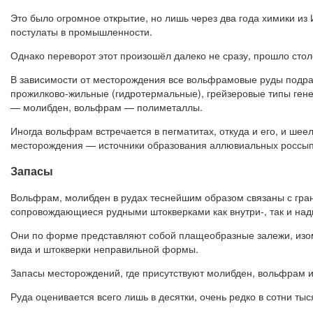
Это было огромное открытие, но лишь через два года химики и
постулаты в промышленности.
Однако переворот этот произошёл далеко не сразу, прошло сто
В зависимости от месторождения все вольфрамовые руды подраз
прожилково-жильные (гидротермальные), грейзеровые типы ген
— молибден, вольфрам — полиметаллы.
Иногда вольфрам встречается в пегматитах, откуда и его, и шее
месторождения — источники образования аллювиальных россыпе
Запасы
Вольфрам, молибден в рудах теснейшим образом связаны с гран
сопровождающиеся рудными штокверками как внутри-, так и на
Они по форме представляют собой плащеобразные залежи, изом
вида и штокверки неправильной формы.
Запасы месторождений, где присутствуют молибден, вольфрам и
Руда оценивается всего лишь в десятки, очень редко в сотни тыс