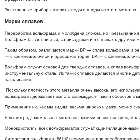
Электронные приборы имеют катоды и аноды из этого металла.
Марки сплавов
Переработка вольфрама и молибдена сложна, но чрезвычайно вы
Вольфрам бывает чистый, с присадками и в сплавах с другими 
Таким образом, различаются марки ВР — сплав вольфрама и рени
— с кремнещелочной и присадкой тория; ВА — с кремнещелочн
Вольфрам служит основой для твёрдых сплавов, а сплав вольфра
инструментальную сталь. Из таких сплавов делаются многие де
накаливания.
Поскольку плотность этого металла очень высока, его использую
вольфрам выдерживает все сто восемьдесят тысяч оборотов в ми
Применение их, как мы видим, весьма широко и даже, можно ска
Без этих редкоземельных металлов, какими являются хром, мол
Монокристаллы всех вольфраматов служат сцинтилляционными д
Дителлурид вольфрама (WTe2) применяют при преобразовании те