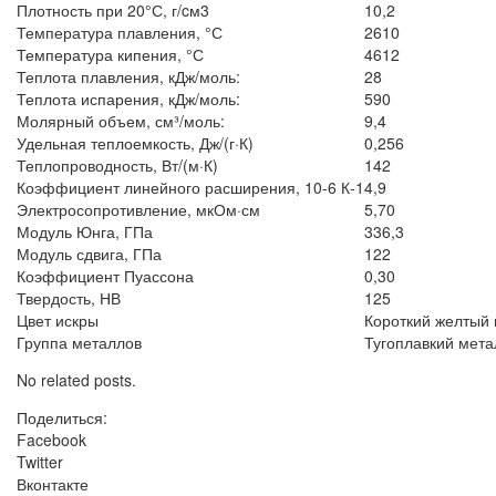
Плотность при 20°С, г/cм3
10,2
Температура плавления, °С
2610
Температура кипения, °С
4612
Теплота плавления, кДж/моль:
28
Теплота испарения, кДж/моль:
590
Молярный объем, см³/моль:
9,4
Удельная теплоемкость, Дж/(г·К)
0,256
Теплопроводность, Вт/(м·К)
142
Коэффициент линейного расширения, 10-6 К-1
4,9
Электросопротивление, мкОм·см
5,70
Модуль Юнга, ГПа
336,3
Модуль сдвига, ГПа
122
Коэффициент Пуассона
0,30
Твердость, НВ
125
Цвет искры
Короткий желтый 
Группа металлов
Тугоплавкий мета
No related posts.
Поделиться:
Facebook
Twitter
Вконтакте