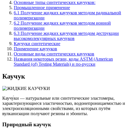
Основные типы синтетических каучуков:
Промышленное применение
6.1 Получение жидких каучуков методом радикальной
полимеризации
6.2 Получение жидких каучуков методом ионной
полимеризации
6.3 Получение жидких каучуков методом деструкции
высокомолекулярных каучуков
Каучуки синтетические
Применение каучуков
Основные виды синтетических каучуков
Названия некоторых резин, коды ASTM (American
Standard (of) Testing Materials) и по-русски
Каучук
Каучу́ки — натуральные или синтетические эластомеры,
характеризующиеся эластичностью, водонепроницаемостью и
электроизоляционными свойствами, из которых путём
вулканизации получают резины и эбониты.
Природный каучук