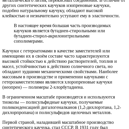
металлического лития, перекисных соединений. В отличие от
других синтетических каучуков изопреновые каучуки,
подобно натуральному каучуку, обладают высокой
клейкостью и незначительно уступают ему в эластичности.
В настоящее время большая часть производимых
каучуков является бутадиен-стирольными или
бутадиен-стирол-акрилонитрильными
сополимерами.
Каучуки с гетероатомами в качестве заместителей или
имеющими их в своём составе часто характеризуются
высокой стойкостью к действию растворителей, топлив и
масел, устойчивостью к действию солнечного света, но
обладают худшими механическими свойствами. Наиболее
массовым в производстве и применении каучуками с
гетерозаместителями являются хлоропреновые каучуки
(неопрен) — полимеры 2-хлорбутадиена.
В ограниченном масштабе производятся и используются
тиоколы — полисульфидные каучуки, получаемые
поликонденсацией дигалогеналканов (1,2-дихлорэтана, 1,2-
дихлорпропана) и полисульфидов щелочных металлов.
Первой страной, наладившей масштабное производство
синтетического каучука, стал СССР. В 1931 году был