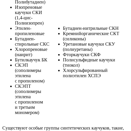
Полибутадиен)
Изопреновые
каучуки СКИ
(1,4-цис-
Полиизопрен)
Этилен-
Бутадиен-нитрильные СКН
пропиленовые
Кремнийорганические СКТ
Бутадиен-
(силиконы)
стирольные СКС
Уретановые каучуки СКУ
Хлоропреновые
(полиуретаны)
(наирит)
Фторкаучуки СКФ
Бутилкаучук БК
Полисульфидные каучуки
СКЭП
(тиокол)
(сополимеры
Хлорсульфированный
этилена
полиэтилен ХСПЭ
с пропиленом)
СКЭПТ
(сополимеры
этилена
с пропиленом
и третьим
мономером)
Существуют особые группы синтетических каучуков, такие,