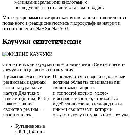
магнияминеральными кислотами с
последующейтщательной отмывкой водой.
Молекулярнаямасса жидких каучуков зависит отколичества
поданного в реакционнуюсмесь гидросульфида натрия и
отсоотношения NaHSи Na2SO3.
Каучуки синтетические
Синтетические каучуки общего назначения Синтетические
каучуки специального назначения
Применяются в тех же
Используются в изделиях, которые
резиновых изделиях,
должны обладать специальными
что и натуральный
свойствами: морозо-
каучук Для таких
и теплостойкостью, масло-
изделий (шины, РТИ)
и бензостойкостью, стойкостью
важно главное
к действию озона, кислорода или
свойство резины —
иными свойствами, которые
эластичность.
отсутствуют у натурального каучука.
Бутадиеновые
СКД (1,4-цис-