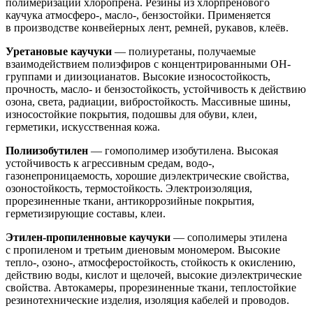
полимеризации хлоропрена. Резины из хлорпренового
каучука атмосферо-, масло-, бензостойки. Применяется
в производстве конвейерных лент, ремней, рукавов, клеёв.
Уретановые каучуки
— полиуретаны, получаемые
взаимодействием полиэфиров с концентрированными ОН-
группами и диизоцианатов. Высокие износостойкость,
прочность, масло- и бензостойкость, устойчивость к действию
озона, света, радиации, вибростойкость. Массивные шины,
износостойкие покрытия, подошвы для обуви, клеи,
герметики, искусственная кожа.
Полиизобутилен
— гомополимер изобутилена. Высокая
устойчивость к агрессивным средам, водо-,
газонепроницаемость, хорошие диэлектрические свойства,
озоностойкость, термостойкость. Электроизоляция,
прорезиненные ткани, антикоррозийные покрытия,
герметизирующие составы, клеи.
Этилен-пропиленновые каучуки
— сополимеры этилена
с пропиленом и третьим диеновым мономером. Высокие
тепло-, озоно-, атмосферостойкость, стойкость к окислению,
действию воды, кислот и щелочей, высокие диэлектрические
свойства. Автокамеры, прорезиненные ткани, теплостойкие
резинотехнические изделия, изоляция кабелей и проводов.