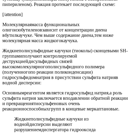
пипериленом). Реакция протекает последующей схеме:
[/attention]
Молекулярнаямасса функциональных
олигоизобутиленовзависит от концентрации диена
вбутилкаучуке. Чем выше содержание диена,тем ниже
молекулярная масса жидкогокаучука.
Жидкиеполисульфидные каучуки (тиоколы) сконцевыми SH-
группамиполучают контролируемой
деструкциейдисульфидных связей
высокомолекулярногополисульфидного полимера
(полученногопо реакции поликонденсации)
гидросульфидомнатрия в присутствии сульфита натрияв
водной дисперсии:
Основнымреагентом является гидросульфид натрия,а роль
сульфита натрия заключается вподавлении обратной реакции
и превращениятиосульфеновых очень
реакционноспособныхгрупп в концевые меркаптановые.
Жидкиеполисульфидные каучуки из
воднойдисперсии выделяют
разрушениемдиспергатора гидрооксида