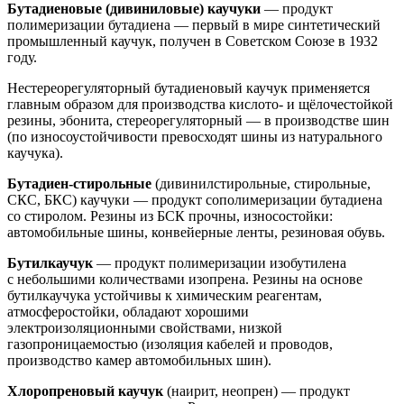
Бутадиеновые (дивиниловые) каучуки
— продукт
полимеризации бутадиена — первый в мире синтетический
промышленный каучук, получен в Советском Союзе в 1932
году.
Нестереорегуляторный бутадиеновый каучук применяется
главным образом для производства кислото- и щёлочестойкой
резины, эбонита, стереорегуляторный — в производстве шин
(по износоустойчивости превосходят шины из натурального
каучука).
Бутадиен-стирольные
(дивинилстирольные, стирольные,
СКС, БКС) каучуки — продукт сополимеризации бутадиена
со стиролом. Резины из БСК прочны, износостойки:
автомобильные шины, конвейерные ленты, резиновая обувь.
Бутилкаучук
— продукт полимеризации изобутилена
с небольшими количествами изопрена. Резины на основе
бутилкаучука устойчивы к химическим реагентам,
атмосферостойки, обладают хорошими
электроизоляционными свойствами, низкой
газопроницаемостью (изоляция кабелей и проводов,
производство камер автомобильных шин).
Хлоропреновый каучук
(наирит, неопрен) — продукт