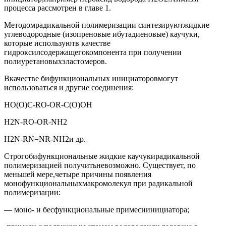
процесса рассмотрен в главе 1.
Методомрадикальной полимеризации синтезируютжидкие
углеводородные (изопреновые ибутадиеновые) каучуки,
которые используютв качестве
гидроксилсодержащегокомпонента при получении
полиуретановыхэластомеров.
Вкачестве бифункциональных инициаторовмогут
использоваться и другие соединения:
НО(О)С-RО-ОR-С(О)ОН
Н2N-RО-ОR-NН2
Н2N-RN=NR-NН2и др.
Строгобифункциональные жидкие каучукирадикальной
полимеризацией получитьневозможно. Существует, по
меньшей мере,четыре причины появления
монофункциональныхмакромолекул при радикальной
полимеризации:
— моно- и бесфункциональные примесиинициатора;