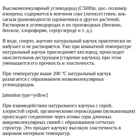
Высокомолекулярный углеводород (C5H8)n, цис- полимер
изопрена; содержится в млечном соке (латексе) гевеи, кок-
сагыза (разновидности одуванчика) и других растений.
Растворим в углеводородах и их производных (бензине,
бензоле, хлороформе, сероуглероде и т. д.).
В воде, спирте, ацетоне натуральный каучук практически не
набухает и не растворяется. Уже при комнатной температуре
натуральный каучук присоединяет кислород, происходит
окислительная деструкция (старение каучука), при этом
уменьшается его прочность и эластичность.
При температуре выше 200 °C натуральный каучук
разлагается с образованием низкомолекулярных
углеводородов.
[attention type=yellow]
При взаимодействии натурального каучука с серой,
хлористой серой, органическими пероксидами (вулканизация)
происходит соединение через атомы серы длинных
макромолекулярных связей с образованием сетчатых
структур. Это придает каучуку высокую эластичность в
широком интервале температур.