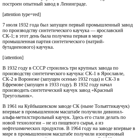
построен опытный завод в Ленинграде.
[attention type=red]
7 июля 1932 года был запущен первый промышленный завод
по производству синтетического каучука — ярославский
СК-1; в этот день была получена первая в мире
промышленная партия синтетического (натрий-
бутадиенового) каучука.
[/attention]
В 1932 году в СССР строились три крупных завода по
производству синтетического каучука: СК-1 в Ярославле,
СК-2 в Воронеже (запущен осенью 1932 года) и СК-3 в
Ефремове (запущен в 1933 году). В 1932 году начал
производить синтетический каучук завод «Красный
Треугольник».
В 1961 на Куйбышевском заводе СК (ныне Тольяттикаучук)
впервые в промышленном масштабе получили дивинил-
альфа-метилстирольный каучук. Здесь его стали делать по
новой технологии – не из пищевого сырья, а из
нефтехимических продуктов. В 1964 году на заводе впервые в
мире в промышленном масштабе получили изопреновый