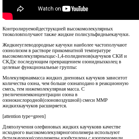
Контролируемойдеструкцией высокомолекулярных
тиоколовполучают также жидкие полисульфидныекаучуки.
Жидкиеуглеводородные каучуки наиболее частополучают
озонолизом в растворе прикомнатной температуре
высокомолекулярных
цис
-1,4-полидиенов(каучуков СКИ и
CКД)с последующим превращением озонидныхколец в
целевые функциональные группы:
Молекулярнаямасса жидких диеновых каучуков зависитот
количества озона, чем больше озонаподано в реакционную
смесь, тем нижемолекулярная масса. С
увеличениемконцентрации озона в
озонокислородной(озоновоздушной) смеси ММР
жидкихкаучуков расширяется.
[attention type=green]
Дляполучения олефиновых жидких каучуковв качестве
исходного высокомолекулярногополимера используют
бутилкаучуки(сополимеры изобутилена с изопреномили