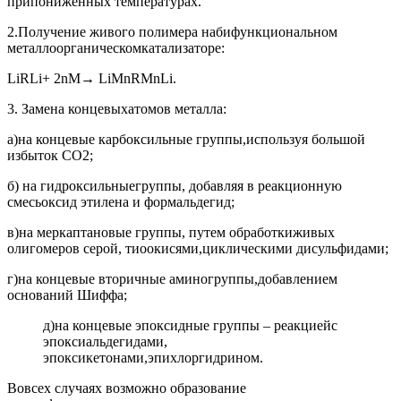
припониженных температурах.
2.Получение живого полимера набифункциональном
металлоорганическомкатализаторе:
LiRLi+ 2nМ→ LiМnRМnLi.
3. Замена концевыхатомов металла:
а)на концевые карбоксильные группы,используя большой
избыток СО2;
б) на гидроксильныегруппы, добавляя в реакционную
смесьоксид этилена и формальдегид;
в)на меркаптановые группы, путем обработкиживых
олигомеров серой, тиоокисями,циклическими дисульфидами;
г)на концевые вторичные аминогруппы,добавлением
оснований Шиффа;
д)на концевые эпоксидные группы – реакциейс
эпоксиальдегидами,
эпоксикетонами,эпихлоргидрином.
Вовсех случаях возможно образование