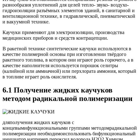
разнообразия уплотнений для целей тепло- звуко- воздухо-
гидроизоляции разъёмных элементов зданий, в санитарной и
вентиляционной технике, в гидравлической, пневматической
и вакуумной технике.
Каучуки применяют для электроизоляции, производства
медицинских приборов и средств контрацепции.
В ракетной технике синтетические каучуки используются в
качестве полимерной основы при изготовлении твёрдого
ракетного топлива, в котором они играют роль горючего, а в
качестве наполнителя используется порошок селитры
(калийной или аммиачной) или перхлората аммония, который
в топливе играет роль окислителя.
6.1 Получение жидких каучуков
методом радикальной полимеризации
дляполучения жидких каучуков с
концевымифункциональными группами методомрадикальной
полимеризации необходимоиспользовать бифункциональный
инициатор,например пероксид водорода Н2О2.Химизм