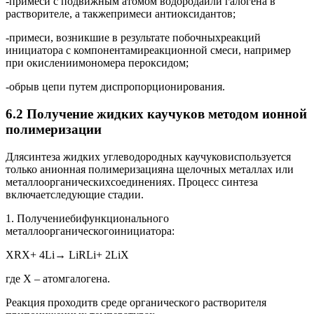
-примеси с подвижным атомом водородаили галогена в
растворителе, а такжепримеси антиоксидантов;
-примеси, возникшие в результате побочныхреакций
инициатора с компонентамиреакционной смеси, например
при окислениимономера пероксидом;
-обрыв цепи путем диспропорционирования.
6.2 Получение жидких каучуков методом ионной
полимеризации
Длясинтеза жидких углеводородных каучуковиспользуется
только анионная полимеризацияна щелочных металлах или
металлоорганическихсоединениях. Процесс синтеза
включаетследующие стадии.
1. Получениебифункционального
металлоорганическогоинициатора:
XRX+ 4Li→ LiRLi+ 2LiX
где Х – атомгалогена.
Реакция проходитв среде органического растворителя