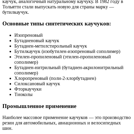
каучук, аналогичный натуральному каучуку. В 1982 году в
Тольятти стали выпускать новую для страны марку —
бутилкаучук.
Основные типы синтетических каучуков:
Изопреновый
Бутадиеновый каучук
Бутадиен-метилстирольный каучук
Бутилкаучук (изобутилен-изопреновый сополимер)
Этилен-пропиленовый (этилен-пропиленовый
сополимер)
Бутадиен-нитрильный (бутадиен-акрилонитрильный
сополимер)
Хлоропреновый (поли-2-хлорбутадиен)
Силоксановый каучук
Фторкаучуки
Тиоколы
Промышленное применение
Наиболее массовое применение каучуков — это производство
резин для автомобильных, авиационных и велосипедных
шин.