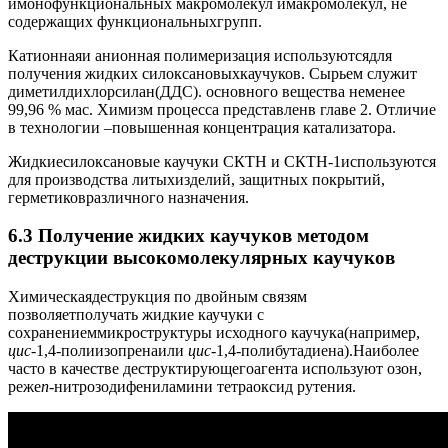
имонофункциональных макромолекул имакромолекул, не
содержащих функциональныхгрупп.
Катионнаяи анионная полимеризация используютсядля
получения жидких силоксановыхкаучуков. Сырьем служит
диметилдихлорсилан(ДДС). основного вещества неменее
99,96 % мас. Химизм процесса представленв главе 2. Отличие
в технологии –повышенная концентрация катализатора.
Жидкиесилоксановые каучуки СКТН и СКТН-1используются
для производства литыхизделий, защитных покрытий,
герметиковразличного назначения.
6.3 Получение жидких каучуков методом
деструкции высокомолекулярных каучуков
Химическаядеструкция по двойным связям
позволяетполучать жидкие каучуки с
сохранениеммикроструктуры исходного каучука(например,
цис
-1,4-полиизопренаили
цис
-1,4-полибутадиена).Наиболее
часто в качестве деструктирующегоагента используют озон,
реже
п
-нитрозодифениламини тетраоксид рутения.