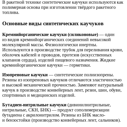
В ракетной технике синтетические каучуки используются как
полимерная основа при изготовлении твёрдого ракетного
топлива.
Основные виды синтетических каучуков
Кремнийорганические каучуки (силиконовые)
— один
из видов кремнийорганических соединений невысокой
молекулярной массы. Физиологически инертны.
Используются в производстве трубок для переливания крови,
оболочек кабелей и проводов, протезов (искусственных
клапанов сердца), изделий пищевого назначения. Жидкие
кремнийорганические каучуки — герметики.
Изопреновые каучуки
— синтетические полиизопрены.
Резины из изопреновых каучуков отличаются эластичностью
и высокой механической прочностью. Заменяют натуральный
каучук в производстве конвейерных лент, резин, шин, обуви,
спортивных и медицинских изделий.
Бутадиен-нитрильные каучуки
(дивинилнитрильные,
нитрильные, СКН, БНК) — продукт сополимеризации
бутадиена с акрилонитрилом. Резины из БНК масло-
и бензостойки (производство конвейерных лент, сальников).