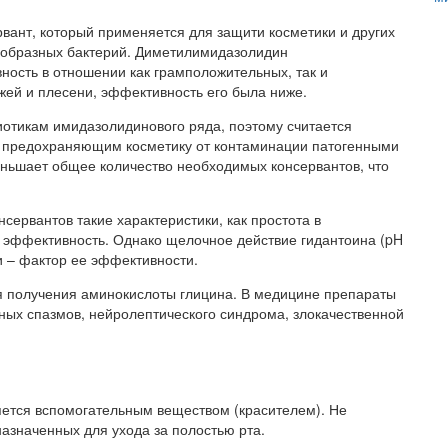
вант, который применяется для защити косметики и других
знообразных бактерий. Диметилимидазолидин
ность в отношении как грамположительных, так и
жей и плесени, эффективность его была ниже.
иотикам имидазолидинового ряда, поэтому считается
 предохраняющим косметику от контаминации патогенными
ньшает общее количество необходимых консервантов, что
сервантов такие характеристики, как простота в
 эффективность. Однако щелочное действие гидантоина (pH
ки – фактор ее эффективности.
я получения аминокислоты глицина. В медицине препараты
ых спазмов, нейролептического синдрома, злокачественной
ляется вспомогательным веществом (красителем). Не
азначенных для ухода за полостью рта.