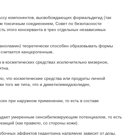
классу компонентов, высвобождающих формальдегид (так
им токсичным соедиенеием, Совет по безопасности
ть этого консерванта в трех отдельных независимых
этаноламин) теоретически способен образовывать формы
 считается канцерогенным.
в в косметических средствах исключительно мизерное,
ятна.
о, что косметические средства или продукты личной
и того же типа, что и диметилимидазолидин,
сен при наружном применении, то есть в составе
ладает умеренным сенсибилизирующим потенциалом, то есть
акций (как правило, со стороны кожи).
побочных эффектов гидантоина напрямую зависит от дозы.