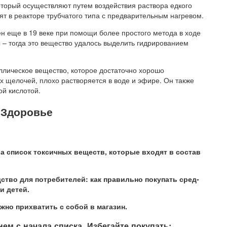
оторый осуществляют путем воздействия раствора едкого
ят в реакторе трубчатого типа с предварительным нагревом.
н еще в 19 веке при помощи более простого метода в ходе
 – тогда это вещество удалось выделить гидрированием
ллическое вещество, которое достаточно хорошо
ах щелочей, плохо растворяется в воде и эфире. Он также
ой кислотой.
 Здоровье
­ла спи­сок ток­сич­ных ве­ществ, ко­то­рые вхо­дят в со­став
од­ст­во для по­тре­би­те­лей: как пра­виль­но по­ку­пать сред­
и де­тей.
ж­но при­хва­тить с со­бой в ма­га­зин.
 с на­ча­ла спи­с­ка. Из­бе­гай­те по­ку­пать: