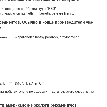
­чи­на­ю­щи­е­ся с аб­бре­ви­а­ту­ры “PEG”.
­кан­чи­ва­ют­ся на “-eth” — laureth, ceteareth и т.д.
гре­ди­ен­тов. Обыч­но в кон­це про­из­во­ди­те­ли ука­
:
и­ва­ю­щи­е­ся на “paraben”: methylparaben, ethylparaben,
Parfum,” “FD&C”, “D&C” и “CI”.
кт дей­ст­ви­тель­но не со­дер­жит fragrance, это­го сло­ва вы на
в аме­ри­кан­ские эко­ло­ги ре­ко­мен­ду­ют: