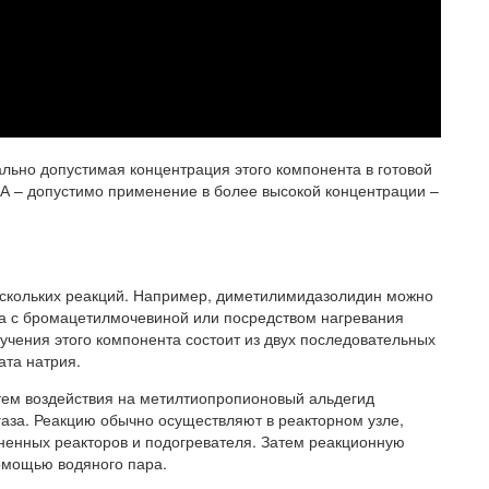
льно допустимая концентрация этого компонента в готовой
ША – допустимо применение в более высокой концентрации –
ескольких реакций. Например, диметилимидазолидин можно
ка с бромацетилмочевиной или посредством нагревания
чения этого компонента состоит из двух последовательных
ата натрия.
тем воздействия на метилтиопропионовый альдегид
газа. Реакцию обычно осуществляют в реакторном узле,
иненных реакторов и подогревателя. Затем реакционную
помощью водяного пара.