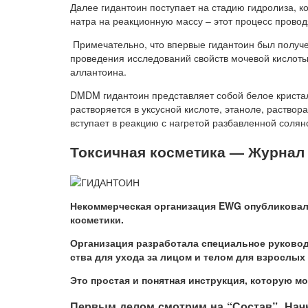
Далее гидантоин поступает на стадию гидролиза, к
натра на реакционную массу – этот процесс провод
Примечательно, что впервые гидантоин был получе
проведения исследований свойств мочевой кислоты
аллантоина.
DMDM гидантоин представляет собой белое криста
растворяется в уксусной кислоте, этаноле, раствор
вступает в реакцию с нагретой разбавленной солян
Токсичная косметика — Журнал
Не­ком­мер­че­с­кая ор­га­ни­за­ция EWG опуб­ли­ко­ва
ко­с­ме­ти­ки.
Ор­га­ни­за­ция раз­ра­бо­та­ла спе­ци­аль­ное ру­ко­в
ст­ва для ухо­да за ли­цом и те­лом для взрос­лых 
Это про­стая и по­нят­ная ин­ст­рук­ция, ко­то­рую мо
Пер­вым де­лом смо­т­рим на “Со­став”. Нач­нем