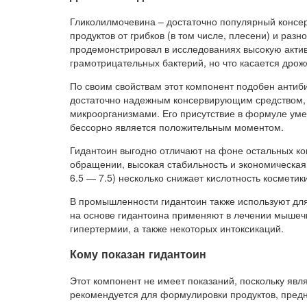
Гликолилмочевина – достаточно популярный консер
продуктов от грибков (в том числе, плесени) и ра
продемонстрировал в исследованиях высокую актив
грамотрицательных бактерий, но что касается дрож
По своим свойствам этот компонент подобен антиб
достаточно надежным консервирующим средством,
микроорганизмами. Его присутствие в формуле уме
бессорно является положительным моментом.
Гидантоин выгодно отличают на фоне остальных кон
обращении, высокая стабильность и экономическая
6.5 — 7.5) несколько снижает кислотность космети
В промышленности гидантоин также используют дл
на основе гидантоина применяют в лечении мышечн
гипертермии, а также некоторых интоксикаций.
Кому показан гидантоин
Этот компонент не имеет показаний, поскольку яв
рекомендуется для формулировки продуктов, предн