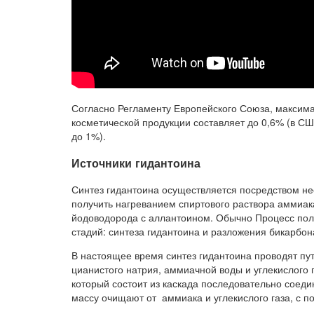
Согласно Регламенту Европейского Союза, максима
косметической продукции составляет до 0,6% (в С
до 1%).
Источники гидантоина
Синтез гидантоина осуществляется посредством н
получить нагреванием спиртового раствора аммиа
йодоводорода с аллантоином. Обычно Процесс полу
стадий: синтеза гидантоина и разложения бикарбон
В настоящее время синтез гидантоина проводят пу
цианистого натрия, аммиачной воды и углекислого 
который состоит из каскада последовательно соед
массу очищают от аммиака и углекислого газа, с 