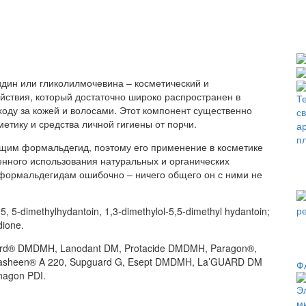
идин или гликолилмочевина – косметический и
йствия, который достаточно широко распространен в
уходу за кожей и волосами. Этот компонент существенно
тику и средства личной гигиены от порчи.
ющим формальдегид, поэтому его применение в косметике
ного использования натуральных и органических
к формальдегидам ошибочно – ничего общего он с ними не
 5-dimethylhydantoin, 1,3-dimethylol-5,5-dimethyl hydantoin;
dione.
ard® DMDMH, Lanodant DM, Protacide DMDMH, Paragon®,
Mirasheen® A 220, Supguard G, Esept DMDMH, La’GUARD DM
Ф
agon PDI.