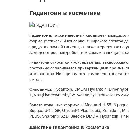
Гидантоин в косметике
Гидантоин
, также известный как диметилимидазол
фармацевтический консервант широкого спектра де
продуктах личной гигиены, а также в средствах по 
замедляет рост микробов, тем самым защищая косме
Гидантоин относится к консервантам, высвобожда
постоянно оспаривается приверженцами промышлен
компонентов. Но в целом этот компонент относят 
имеет.
Синонимы:
Hydantoin, DMDM Hydantoin, Dimethylol-5,
1,3-bis(Hydroxymethyl)-5,5-dimethylimidazolidine-2,4-
Запатентованные формулы: Maguard H-55, Nipagu
Supguard® L GP, Glydant® Plus Liquid, Kemidant, 
PLUS, Sharomix SZD, Jeecide DMDM Hydantoin, Phen
Действие гидантоина в косметике