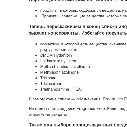
про­дук­ты, в ко­то­рых со­дер­жат­ся ве­ще­ст­ва, на
Про­дук­ты, со­дер­жа­щие ве­ще­ст­ва, ко­то­рые за
Те­перь пе­ре­ска­ки­ва­ем в ко­нец спи­с­ка ин­
зы­ва­ют кон­сер­ван­ты. Из­бе­гай­те по­ку­пать
ко­с­ме­ти­ку, в ко­то­рой есть ве­ще­ст­ва, окан­ч
propylparaben и т.д.
DMDM Hydantoin
Imidsazolidinyl Urea
Methylchloroisothiazolinone
Methylisothiazolinone
Triclosan
Triclocarban
Triethanolamine ( TEA)
В са­мом кон­це спи­с­ка — обо­зна­че­ния “Fragrance/ 
Не сто­ит ве­рить над­пи­си Fragrance Free. Ес­ли про­ду
эти­кет­ке не уви­ди­те.
Так­же при вы­бо­ре солн­це­за­щит­ных средст