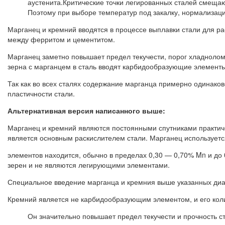
аустенита.Критические точки легированных сталей смещают
Поэтому при выборе температур под закалку, нормализаци
Марганец и кремний вводятся в процессе выплавки стали для р
между ферритом и цементитом.
Марганец заметно повышает предел текучести, порог хладноломко
зерна с марганцем в сталь вводят карбидообразующие элементы
Так как во всех сталях содержание марганца примерно одинаков
пластичности стали.
Альтернативная версия написанного выше:
Марганец и кремний являются постоянными спутниками практиче
является основным раскислителем стали. Марганец используетс
элементов находится, обычно в пределах 0,30 — 0,70% Mn и до
зерен и не являются легирующими элементами.
Специальное введение марганца и кремния выше указанных диап
Кремний является не карбидообразующим элементом, и его коли
Он значительно повышает предел текучести и прочность с