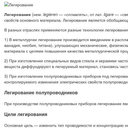
Легирование
(нем.
legieren
— «сплавлять», от лат.
ligare
— «свя
свойств основного материала. Легирование является обобщающ
В разных отраслях применяются разные технологии легирования
1) В металлургии легирование производится введением в распл
ванадия, ниобия, титана), улучшающих механические, физическ
материала с целями повышения качества металлургической про
2) При изготовлении специальных видов стекла и керамики част
вещеста диффундируют в легируемый материал, становясь часть
3) При изготовлении полупроводниковых приборов под легирова
контролируемого изменения электрических свойств полупроводни
Легирование полупроводников
При производстве полупроводниковых приборов легирование явл
Цели легирования
Основная цель — изменить тип проводимости и концентрацию н