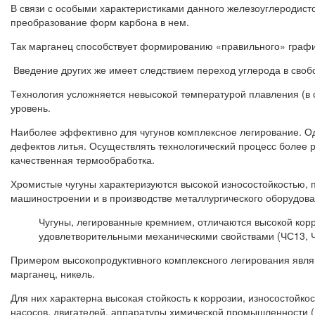
В связи с особыми характеристиками данного железоуглеродисто
преобразование форм карбона в нем.
Так марганец способствует формированию «правильного» графи
Введение других же имеет следствием переход углерода в свобо
Технология усложняется невысокой температурой плавления (в с
уровень.
Наиболее эффективно для чугунов комплексное легирование. Од
дефектов литья. Осуществлять технологический процесс более
качественная термообработка.
Хромистые чугуны характеризуются высокой износостойкостью, 
машиностроении и в производстве металлургического оборудова
Чугуны, легированные кремнием, отличаются высокой корр
удовлетворительными механическими свойствами (ЧС13, Ч
Примером высокопродуктивного комплексного легирования являю
марганец, никель.
Для них характерна высокая стойкость к коррозии, износостойко
насосов, двигателей, аппаратуры химической промышленности