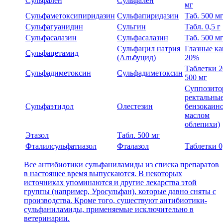
Сульфален
Сульфален
мг
Сульфаметоксипиридазин
Сульфапиридазин
Таб. 500 м
Сульфагуанидин
Сульгин
Табл. 0,5 г
Сульфасалазин
Сульфасалазин
Таб. 500 м
Сульфацил натрия
Глазные к
Сульфацетамид
(Альбуцид)
20%
Таблетки 2
Сульфадиметоксин
Сульфадиметоксин
500 мг
Суппозито
ректальные
Сульфаэтидол
Олестезин
бензокаин
маслом
облепихи)
Этазол
Табл. 500 мг
Фталилсульфатиазол
Фталазол
Таблетки 0
Все антибиотики сульфаниламиды из списка препаратов
в настоящее время выпускаются. В некоторых
источниках упоминаются и другие лекарства этой
группы (например, Уросульфан), которые давно сняты с
производства. Кроме того, существуют антибиотики-
сульфаниламиды, применяемые исключительно в
ветеринарии.