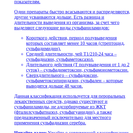
показателям.
Одни препараты быстро всасываются и распределяются,
другие усваиваются дольше. Есть разница и
длительности выведения из организма, за счет чего
выделяют следующие виды сульфаниламидов:
Короткого действия, период полувыведения
которых составляет менее 10 часов (стрептоцид,
сульфадимидин).
Средней длительности, чей Т1/210-24 часа –
сульфадиазин, сульфаметоксазол.
Длительного действия (Т полувыведения от 1 до 2
суток) – сульфадиметоксин, сульфамонометоксин.
Сверхдлительного – сульфадоксин,
сульфаметоксипиридазин, сульфален – которые
выводятся дольше 48 часов.
Данная классификация используется для пероральных
лекарственных средств, однако существуют и
сульфаниламиды, не адсорбируемые из ЖКТ
(фталилсульфатиазол, сульфагуанидин), а также
предназначенный исключительно для местного
применения сульфадиазин серебра.
Читайте далее:
Узнайте о современной классификации