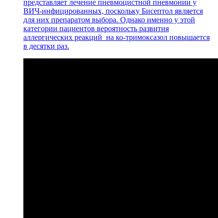
представляет лечение пневмоцистной пневмонии у
ВИЧ-инфицированных, поскольку Бисептол является
для них препаратом выбора. Однако именно у этой
категории пациентов вероятность развития
аллергических реакций на ко-тримоксазол повышается
в десятки раз.