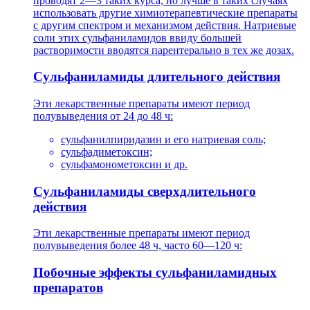
проводят 2—3 таких курса, но лучше в таких случаях
использовать другие химиотерапевтические препараты
с другим спектром и механизмом действия. Натриевые
соли этих сульфаниламидов ввиду большей
растворимости вводятся парентерально в тех же дозах.
Сульфаниламиды длительного действия
Эти лекарственные препараты имеют период
полувыведения от 24 до 48 ч:
сульфанилпиридазин и его натриевая соль;
сульфадиметоксин;
сульфамонометоксин и др.
Сульфаниламиды сверхдлительного
действия
Эти лекарственные препараты имеют период
полувыведения более 48 ч, часто 60—120 ч:
Побочные эффекты сульфаниламидных
препаратов