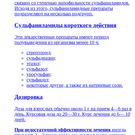
связано со степенью липофильности сульфаниламидов.
Исходя из этого, сульфаниламидные препараты
подразделяют на несколько подгрупп.
Сульфаниламиды короткого действия
Эти лекарственные препараты имеют период
полувыведения из организма менее 10 ч:
стрептоцид;
сульфадиазин;
этазол;
сульфазол;
уросульфан;
сульфацил;
некоторые другие, а также их натриевые соли.
Дозировка
Доза для взрослых обычно около 1 г на прием 4—6 раз в
день. Курсовая доза до 20—30 г. Курс лечения до 6— 10
дней.
При недостаточной эффективности лечения
иногда