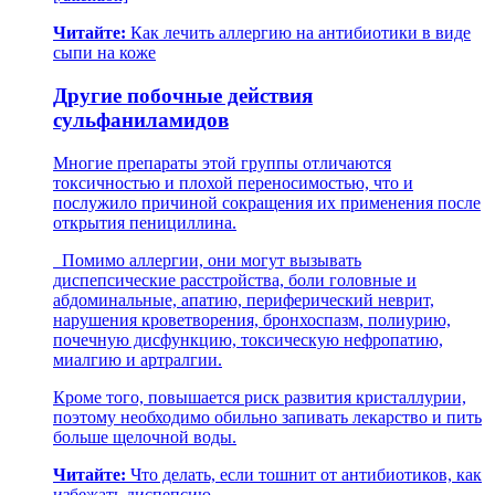
Читайте:
Как лечить аллергию на антибиотики в виде
сыпи на коже
Другие побочные действия
сульфаниламидов
Многие препараты этой группы отличаются
токсичностью и плохой переносимостью, что и
послужило причиной сокращения их применения после
открытия пенициллина.
Помимо аллергии, они могут вызывать
диспепсические расстройства, боли головные и
абдоминальные, апатию, периферический неврит,
нарушения кроветворения, бронхоспазм, полиурию,
почечную дисфункцию, токсическую нефропатию,
миалгию и артралгии.
Кроме того, повышается риск развития кристаллурии,
поэтому необходимо обильно запивать лекарство и пить
больше щелочной воды.
Читайте:
Что делать, если тошнит от антибиотиков, как
избежать диспепсию