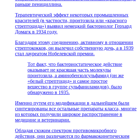
раньше пенициллина.
Терапевтический эффект некоторых промышленных
красителей (в частности, пронтозила или «красного
стрептоцида») выявил немецкий бактериолог Герхард
Домагк в 1934 году.
Благодаря этому соединению, активному в отношении
стрептококков, он вылечил собственную дочь, а в 1939
стал лауреатом Нобелевской премии.
Тот факт, что бактериостатическое действие
оказывает не красящая часть молекулы
пронтозила, а аминобензолсульфамид (он же
«белый стрептоцид» и самое простое
вещество в группе сульфаниламидов), было
обнаружено в 1935.
Именно путем его модификации в дальнейшем были
синтезированы все остальные препараты класса, многие
из которых получили широкое распространение в
медицине и ветеринарии.
Обладая схожим спектром противомикробного
действия, они различаются по фармакокинетическим