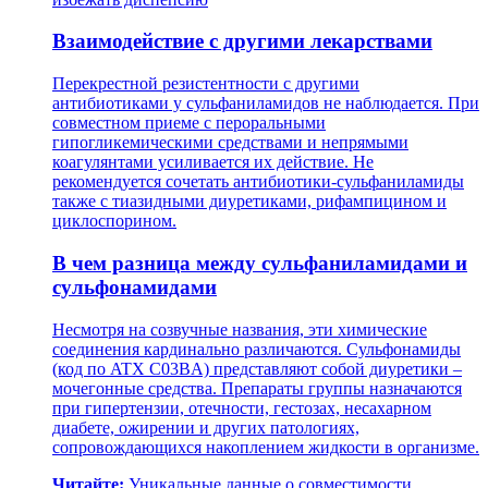
Взаимодействие с другими лекарствами
Перекрестной резистентности с другими
антибиотиками у сульфаниламидов не наблюдается. При
совместном приеме с пероральными
гипогликемическими средствами и непрямыми
коагулянтами усиливается их действие. Не
рекомендуется сочетать антибиотики-сульфаниламиды
также с тиазидными диуретиками, рифампицином и
циклоспорином.
В чем разница между сульфаниламидами и
сульфонамидами
Несмотря на созвучные названия, эти химические
соединения кардинально различаются. Сульфонамиды
(код по ATХ C03BA) представляют собой диуретики –
мочегонные средства. Препараты группы назначаются
при гипертензии, отечности, гестозах, несахарном
диабете, ожирении и других патологиях,
сопровождающихся накоплением жидкости в организме.
Читайте:
Уникальные данные о совместимости