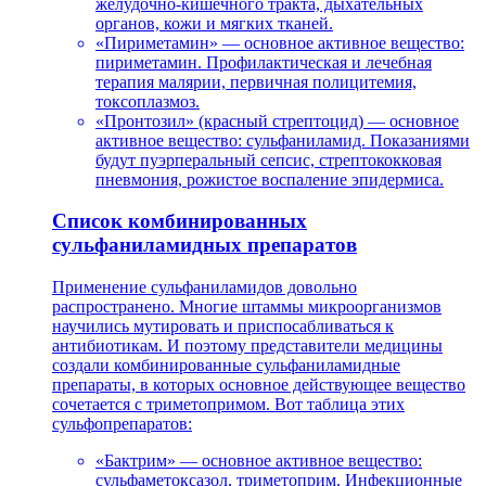
желудочно-кишечного тракта, дыхательных
органов, кожи и мягких тканей.
«Пириметамин» — основное активное вещество:
пириметамин. Профилактическая и лечебная
терапия малярии, первичная полицитемия,
токсоплазмоз.
«Пронтозил» (красный стрептоцид) — основное
активное вещество: сульфаниламид. Показаниями
будут пуэрперальный сепсис, стрептококковая
пневмония, рожистое воспаление эпидермиса.
Список комбинированных
сульфаниламидных препаратов
Применение сульфаниламидов довольно
распространено. Многие штаммы микроорганизмов
научились мутировать и приспосабливаться к
антибиотикам. И поэтому представители медицины
создали комбинированные сульфаниламидные
препараты, в которых основное действующее вещество
сочетается с триметопримом. Вот таблица этих
сульфопрепаратов:
«Бактрим» — основное активное вещество:
сульфаметоксазол, триметоприм. Инфекционные