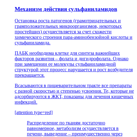
Механизм действия сульфаниламидов
Остановка роста патогенов (грамотрицательных и
грамположительных микроорганизмов, некоторых
простейших) осуществляется за счет схожести
химического строения пара-аминобензойной кислоты и
сульфаниламида.
ПАБК необходима клетке для синтеза важнейших
факторов развития – фолата и дигидрофолата. Однако
при замещении ее молекулы сульфаниламидной
структурой этот процесс нарушается и рост возбудителя
прекращается.
Всасываются в пищеварительном тракте все препараты
с разной скоростью и степенью усвоения. Те, которые не
адсорбируются в ЖКТ, показаны для лечения кишечных
инфекций.
[attention type=red]
Распределение по тканям достаточно
равномерное, метаболизм осуществляется в
печени, выведение – преимущественно через