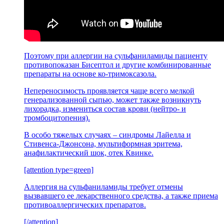
Поэтому при аллергии на сульфаниламиды пациенту
противопоказан Бисептол и другие комбинированные
препараты на основе ко-тримоксазола.
Непереносимость проявляется чаще всего мелкой
генерализованной сыпью, может также возникнуть
лихорадка, измениться состав крови (нейтро- и
тромбоцитопения).
В особо тяжелых случаях – синдромы Лайелла и
Стивенса-Джонсона, мультиформная эритема,
анафилактический шок, отек Квинке.
[attention type=green]
Аллергия на сульфаниламиды требует отмены
вызвавшего ее лекарственного средства, а также приема
противоаллергических препаратов.
[/attention]