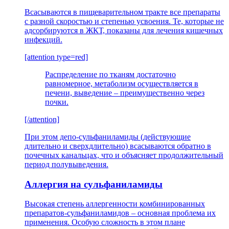
Всасываются в пищеварительном тракте все препараты
с разной скоростью и степенью усвоения. Те, которые не
адсорбируются в ЖКТ, показаны для лечения кишечных
инфекций.
[attention type=red]
Распределение по тканям достаточно
равномерное, метаболизм осуществляется в
печени, выведение – преимущественно через
почки.
[/attention]
При этом депо-сульфаниламиды (действующие
длительно и сверхдлительно) всасываются обратно в
почечных канальцах, что и объясняет продолжительный
период полувыведения.
Аллергия на сульфаниламиды
Высокая степень аллергенности комбинированных
препаратов-сульфаниламидов – основная проблема их
применения. Особую сложность в этом плане