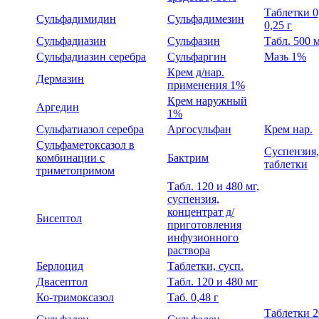
Таблетки 0
Сульфадимидин
Сульфадимезин
0,25 г
Сульфадиазин
Сульфазин
Табл. 500 
Сульфадиазин серебра
Сульфаргин
Мазь 1%
Крем д/нар.
Дермазин
применения 1%
Крем наружный
Аргедин
1%
Сульфатиазол серебра
Аргосульфан
Крем нар.
Сульфаметоксазол в
Суспензия,
комбинации с
Бактрим
таблетки
триметопримом
Табл. 120 и 480 мг,
суспензия,
концентрат д/
Бисептол
приготовления
инфузионного
раствора
Берлоцид
Таблетки, сусп.
Двасептол
Табл. 120 и 480 мг
Ко-тримоксазол
Таб. 0,48 г
Таблетки 2