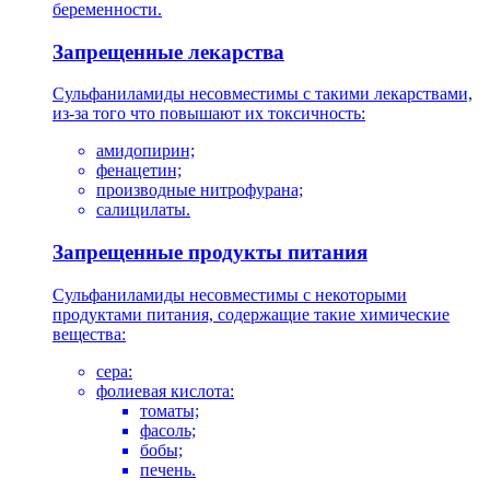
беременности.
Запрещенные лекарства
Сульфаниламиды несовместимы с такими лекарствами,
из-за того что повышают их токсичность:
амидопирин;
фенацетин;
производные нитрофурана;
салицилаты.
Запрещенные продукты питания
Сульфаниламиды несовместимы с некоторыми
продуктами питания, содержащие такие химические
вещества:
сера:
фолиевая кислота:
томаты;
фасоль;
бобы;
печень.