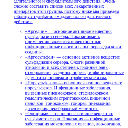
(длительного) и сверхдлительного действия. Очень
сложно составить список всех лекарственных
препаратов этой группы, поэтому ниже мы приведем
таблицу с сульфаниламидами только длительного
действия:
«Аргедин» — основное активное вещество:
сульфадиазин серебра. Показаниями к
применению являются поверхностные
инфицированные ожоги и раны, пересадка кожи,
ссадины.
«Аргосульфан» — основное активное вещество:
сульфадиазин серебра. Ожоги различной
этиологии и всех степеней, гнойные раны,
отморожения, ссадины, порезы, инфицированные
дерматиты, пролежни, трофические язвы.
«Норсульфазол» — основное активное вещество:
норсульфазол. Инфекционные заболевания,
вызванные пневмококком, стафилококком,
гемолитическим стрептококком, кишечной
палочкой, гонококком, гонорея, пневмония,
дизентерия, церебральный менингит.
«Ориприм» — основное активное вещество:
сульфаметоксазол. Показания — инфекционные
заболевания мочеполовых органов, лор-органов,