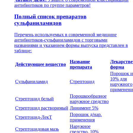
антибиотиков по группе параметров!
Полный список препаратов
сульфаниламидов
Перечень используемых в современной медицине
антибиотиков-сульфаниламидов с торговыми
названиями и указанием формы выпуска представлен в
таблице:
Название
Лекарстве
Действующее вещество
препарата
форма
Порошок и
10% для
Сульфаниламид
Стрептоцид
наружного
применени
Порошкообразное
Стрептоцид белый
наружное средство
Стрептоцид растворимый
Линимент 5%
Порошок д/нар.
Стрептоцид-ЛекТ
применения
Наружное
Стрептоцидовая мазь
средство, 10%