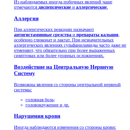
Из наблюдаемых иногда побочных явлений чаще
отмечаются
диспепсические
и
аллергические
.
Аллергия
При аллергических реакциях назначают
антигистаминные средства
и
препараты кальция
,
особенно глюконат и лактат. При незначительных
аллергических явлениях сульфаниламиды часто даже не
отменяют, что обязательно при более выраженных
симптомах или более упорных осложнениях.
Воздействие на Центральную Нервную
Систему
Возможны явления со стороны центральной нервной
системы:
головная боль;
головокружение и др.
Нарушения крови
Иногда наблюдаются изменения со стороны крови: