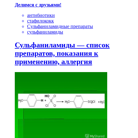
Делимся с друзьями!
антибиотики
стафилококк
Сульфаниламидные препараты
сульфаниламиды
Сульфаниламиды — список
препаратов, показания к
применению, аллергия