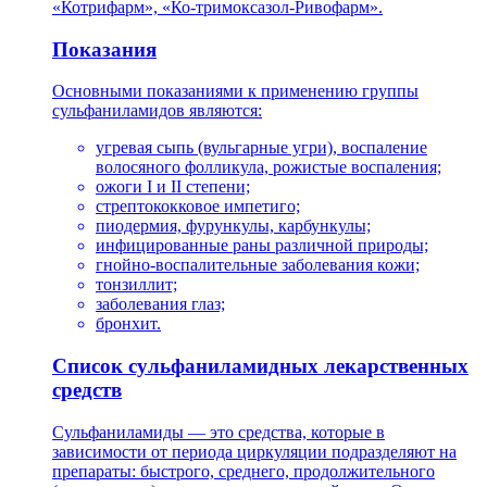
«Котрифарм», «Ко-тримоксазол-Ривофарм».
Показания
Основными показаниями к применению группы
сульфаниламидов являются:
угревая сыпь (вульгарные угри), воспаление
волосяного фолликула, рожистые воспаления;
ожоги I и II степени;
стрептококковое импетиго;
пиодермия, фурункулы, карбункулы;
инфицированные раны различной природы;
гнойно-воспалительные заболевания кожи;
тонзиллит;
заболевания глаз;
бронхит.
Список сульфаниламидных лекарственных
средств
Сульфаниламиды — это средства, которые в
зависимости от периода циркуляции подразделяют на
препараты: быстрого, среднего, продолжительного