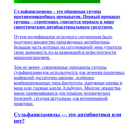
Сульфаниламиды – это обширная группа
противомикробных препаратов. Первый препарат
группы – стрептоцид, считается первым в мире
синтетическим антибактериальным средством.
Путем модификации исходного соединения было
получено множество производных антибиотика,
большая часть которых на сегодняшний день утратила
свою значимость из-за развившейся резистентности
микроорганизмов.
Тем не менее, современные препараты группы
сульфаниламидов используются для лечения различных
инфекций достаточно широко, особенно
комбинированные типа Бисептола, наружные кремы и
мази или глазные капли Альбуцид. Многие лекарства,
ранее применявшиеся для терапии человеческих
болезней, сегодня актуальны для ветеринарной
практики.
Сульфаниламиды — это антибиотики или
нет?