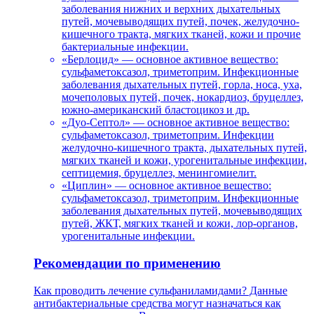
заболевания нижних и верхних дыхательных
путей, мочевыводящих путей, почек, желудочно-
кишечного тракта, мягких тканей, кожи и прочие
бактериальные инфекции.
«Берлоцид» — основное активное вещество:
сульфаметоксазол, триметоприм. Инфекционные
заболевания дыхательных путей, горла, носа, уха,
мочеполовых путей, почек, нокардиоз, бруцеллез,
южно-американский бластоцикоз и др.
«Дуо-Септол» — основное активное вещество:
сульфаметоксазол, триметоприм. Инфекции
желудочно-кишечного тракта, дыхательных путей,
мягких тканей и кожи, урогенитальные инфекции,
септицемия, бруцеллез, менингомиелит.
«Циплин» — основное активное вещество:
сульфаметоксазол, триметоприм. Инфекционные
заболевания дыхательных путей, мочевыводящих
путей, ЖКТ, мягких тканей и кожи, лор-органов,
урогенитальные инфекции.
Рекомендации по применению
Как проводить лечение сульфаниламидами? Данные
антибактериальные средства могут назначаться как