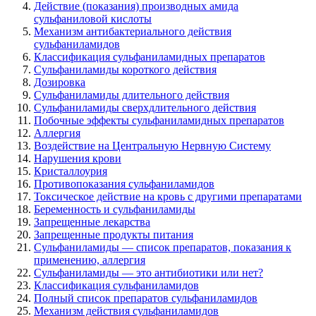
Действие (показания) производных амида
сульфаниловой кислоты
Механизм антибактериального действия
сульфаниламидов
Классификация сульфаниламидных препаратов
Сульфаниламиды короткого действия
Дозировка
Сульфаниламиды длительного действия
Сульфаниламиды сверхдлительного действия
Побочные эффекты сульфаниламидных препаратов
Аллергия
Воздействие на Центральную Нервную Систему
Нарушения крови
Кристаллоурия
Противопоказания сульфаниламидов
Токсическое действие на кровь с другими препаратами
Беременность и сульфаниламиды
Запрещенные лекарства
Запрещенные продукты питания
Сульфаниламиды — список препаратов, показания к
применению, аллергия
Сульфаниламиды — это антибиотики или нет?
Классификация сульфаниламидов
Полный список препаратов сульфаниламидов
Механизм действия сульфаниламидов