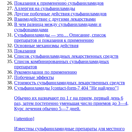
Показания к применению сульфаниламидов
Аллергия на сульфаниламиды
Другие побочные действия сульфаниламидов
Взаимодействие с другими лекарствами
В чем разница между сульфаниламидами и
сульфонамидами
Сульфаниламиды — это… Описание, список
препаратов и показания к применению
Основные механизмы действия
Показания
Список сульфаниламидных лекарственных средств
Список комбинированных сульфаниламидных
препаратов
Рекомендации по применению
Побочные эффекты
Стоимость сульфаниламидных лекарственных средств
Сульфаниламиды [contact-form-7 404 "Не найдено"]
Обычно их назначают по 1 г на прием, первый день 6
раз, затем постепенно уменьшая число приемов до 3—4,
Курс лечения обычно 5—7 дней.
[/attention]
Известны сульфаниламидные препараты для местного