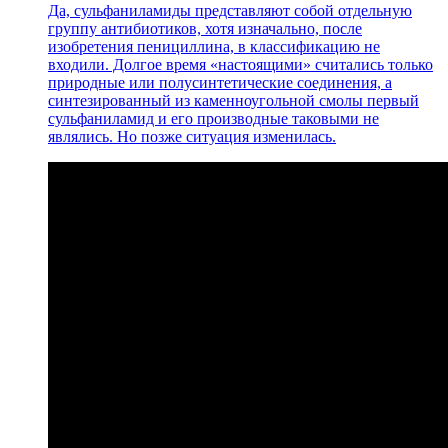
Да, сульфаниламиды представляют собой отдельную
группу антибиотиков, хотя изначально, после
изобретения пенициллина, в классификацию не
входили. Долгое время «настоящими» считались только
природные или полусинтетические соединения, а
синтезированный из каменноугольной смолы первый
сульфаниламид и его производные таковыми не
являлись. Но позже ситуация изменилась.