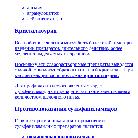
анемия;
агранулоцитоз;
лейкопения и др.
Кристаллоурия
Все побочные явления могут быть более стойкими при
введении препаратов длительного действия, более
медленно выделяемых из организма.
Поскольку эти слаборастворимые препараты выводятся
с мочой, они могут образовывать в ней кристаллы. При
кислой реакции мочи возможна
кристаллоурия
.
Для профилактики этого явления следует
сульфаниламидные препараты запивать значительным
количеством щелочного питья.
Противопоказания сульфаниламидов
Главные противопоказания к применению
сульфаниламидных препаратов являются:
повышенная индивидуальная