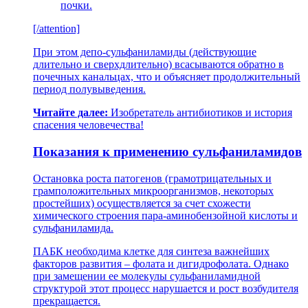
почки.
[/attention]
При этом депо-сульфаниламиды (действующие
длительно и сверхдлительно) всасываются обратно в
почечных канальцах, что и объясняет продолжительный
период полувыведения.
Читайте далее:
Изобретатель антибиотиков и история
спасения человечества!
Показания к применению сульфаниламидов
Остановка роста патогенов (грамотрицательных и
грамположительных микроорганизмов, некоторых
простейших) осуществляется за счет схожести
химического строения пара-аминобензойной кислоты и
сульфаниламида.
ПАБК необходима клетке для синтеза важнейших
факторов развития – фолата и дигидрофолата. Однако
при замещении ее молекулы сульфаниламидной
структурой этот процесс нарушается и рост возбудителя
прекращается.