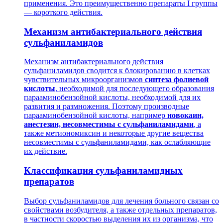
применения. Это преимущественно препараты I группы
— короткого действия.
Механизм антибактериального действия
сульфаниламидов
Механизм антибактериального действия
сульфаниламидов сводится к блокированию в клетках
чувствительных микроорганизмов
синтеза фолиевой
кислоты
, необходимой для последующего образования
парааминобензойной кислоты, необходимой для их
развития и размножения. Поэтому производные
парааминобензойной кислоты, например
новокаин,
анестезин, несовместимы с сульфаниламидами
, а
также метиономиксин и некоторые другие вещества
несовместимы с сульфаниламидами, как ослабляющие
их действие.
Классификация сульфаниламидных
препаратов
Выбор сульфаниламидов для лечения больного связан со
свойствами возбудителя, а также отдельных препаратов,
в частности скоростью выделения их из организма, что