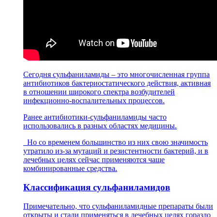
Сегодня сульфаниламиды – это многочисленная группа
антибиотиков бактериостатического действия, активная
в отношении широкого спектра возбудителей
инфекционно-воспалительных процессов.
Ранее антибиотики-сульфаниламиды часто
использовались в разных областях медицины.
Но со временем большинство из них свою значимость
утратило из-за мутаций и резистентности бактерий, и в
лечебных целях сейчас применяются чаще
комбинированные средства.
Классификация сульфаниламидов
Примечательно, что сульфаниламидные препараты были
открыты и стали применяться в лечебных целях гораздо