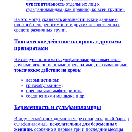
чувствительность
отдельных лиц к
сульфаниламидам (как правило, ко всей группе).
На это могут указывать анамнестические данные о
прежней непереносимости и других лекарственных
средств различных групп.
Токсическое действие на кровь с другими
препаратами
Не следует принимать сульфаниламиды совместно с
другими лекарственными препаратами, оказывающими
токсическое действие на кровь
:
левомицетином;
гризеофульвином;
препаратами амфотерицина;
соединениями мышьяка и др.
Беременность и сульфаниламиды
Ввиду легкой проходимости через плацентарный барьер
сульфаниламиды
нежелательны для беременных
женщин
, особенно в первые три и последние месяцы