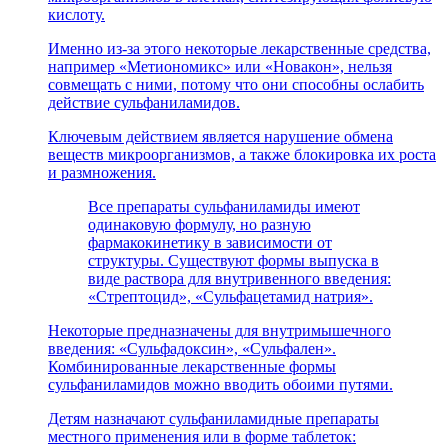
кислоту.
Именно из-за этого некоторые лекарственные средства,
например «Метиономикс» или «Новакон», нельзя
совмещать с ними, потому что они способны ослабить
действие сульфаниламидов.
Ключевым действием является нарушение обмена
веществ микроорганизмов, а также блокировка их роста
и размножения.
Все препараты сульфаниламиды имеют
одинаковую формулу, но разную
фармакокинетику в зависимости от
структуры. Существуют формы выпуска в
виде раствора для внутривенного введения:
«Стрептоцид», «Сульфацетамид натрия».
Некоторые предназначены для внутримышечного
введения: «Сульфадоксин», «Сульфален».
Комбинированные лекарственные формы
сульфаниламидов можно вводить обоими путями.
Детям назначают сульфаниламидные препараты
местного применения или в форме таблеток: