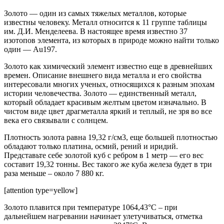
Золото — один из самых тяжелых металлов, которые
известны человеку. Металл относится к 11 группе таблицы
им. Д.И. Менделеева. В настоящее время известно 37
изотопов элемента, из которых в природе можно найти только
один — Au197.
Золото как химический элемент известно еще в древнейших
времен. Описание внешнего вида металла и его свойства
интересовали многих ученых, относящихся к разным эпохам
истории человечества. Золото — единственный металл,
который обладает красивым желтым цветом изначально. В
чистом виде цвет драгметалла яркий и теплый, не зря во все
века его связывали с солнцем.
Плотность золота равна 19,32 г/см3, еще большей плотностью
обладают только платина, осмий, рений и иридий.
Представьте себе золотой куб с ребром в 1 метр — его вес
составит 19,32 тонны. Вес такого же куба железа будет в три
раза меньше – около 7 880 кг.
[attention type=yellow]
Золото плавится при температуре 1064,43°С – при
дальнейшем нагревании начинает улетучиваться, отметка