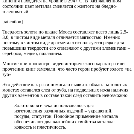
кипения находится на уровне в 2947°С. В расплавленном
состоянии цвет металла сменяется с желтого на бледно-
зеленоватый.
[/attention]
Твердость золота по шкале Мооса составляет всего лишь 2,5-
3,0, в чистом виде металл отличается мягкостью. Именно
поэтому в чистом виде драгметалл используется редко: для
повышения твердости его сплавляют с другими элементами –
серебром, медью, палладием.
Многие при просмотре видео исторического характера или
прочтении книг замечали, что часто герои пробуют золото «на
зуб».
Это действие как раз и помогало выявить обман: на золотых
монетах оставался след от зуба, на поддельных из-за наличия
других элементов в составе такой след оставить невозможно.
Золото во все века использовалось для
изготовления различных изделий – украшений,
посуды, статуэток. Подобное применение металла
обеспечивают два важнейших свойства металла:
ковкость и пластичность.