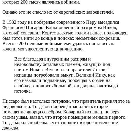
которых 200 тысяч являлись войнами.
Однако это не спасло их от европейских завоевателей.
В 1532 году на побережье современного Перу высадился
Франсиско Писарро. Вдохновленный разгромом Инков,
который совершил Кортес десятью годами ранее, полководец
был готов идти до конца в поисках несметных сокровищ.
Всего с 200 пешими войнами ему удалось поставить на
колени могущественную цивилизацию.
Все благодаря внутренним распрям и
недовольству остальных племен, живущих под
гнетом Инков. Взяв в плен правителя Инков,
испанцы потребовали выкуп. Великий Инку, как
его называли подданные, пообещал в обмен на
свободу заполнить большой зал дворца золотом до
потолка.
Писсаро был настолько потрясен, что правитель принял это за
недовольство. Тогда он пообещал заполнить второе
помещение дворца серебром. Коварный испанец, не веря
своим ушам, заявил, что второе помещение меньше первого.
Тогда король пообещал, что заполнит второе помещение
дважды.