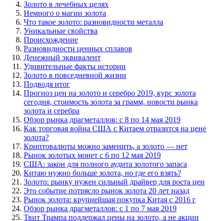
Золото в лечебных целях
Немного о магии золота
Что такое золото: разновидности металла
Уникальные свойства
Происхождение
Разновидности ценных сплавов
Денежный эквивалент
Удивительные факты истории
Золото в повседневной жизни
Подводя итог
Прогноз цен на золото и серебро 2019, курс золота
сегодня, стоимость золота за грамм, новости рынка
золота и серебра
Обзор рынка драгметаллов: с 8 по 14 мая 2019
Как торговая война США с Китаем отразится на цене
золота?
Криптовалюты можно заменить, а золото — нет
Рынок золотых монет c 6 по 12 мая 2019
США: закон для полного аудита золотого запаса
Китаю нужно больше золота, но где его взять?
Золото: рынку нужен сильный драйвер для роста цен
Это событие потрясло рынок золота 20 лет назад
Рынок золота: крупнейшая покупка Китая с 2016 г
Обзор рынка драгметаллов: с 1 по 7 мая 2019
Твит Трампа поддержал цены на золото, а не акции