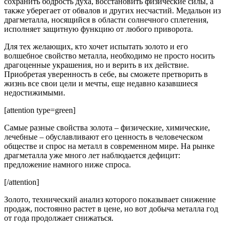
сохранить бодрость духа, восстановить физические силы, а
также уберегает от обвалов и других несчастий. Медальон из
драгметалла, носящийся в области солнечного сплетения,
исполняет защитную функцию от любого приворота.
Для тех желающих, кто хочет испытать золото и его
волшебное свойство металла, необходимо не просто носить
драгоценные украшения, но и верить в их действие.
Приобретая уверенность в себе, вы сможете претворить в
жизнь все свои цели и мечты, еще недавно казавшиеся
недостижимыми.
[attention type=green]
Самые разные свойства золота – физические, химические,
лечебные – обуславливают его ценность в человеческом
обществе и спрос на металл в современном мире. На рынке
драгметалла уже много лет наблюдается дефицит:
предложение намного ниже спроса.
[/attention]
Золото, технический анализ которого показывает снижение
продаж, постоянно растет в цене, но вот добыча металла год
от года продолжает снижаться.