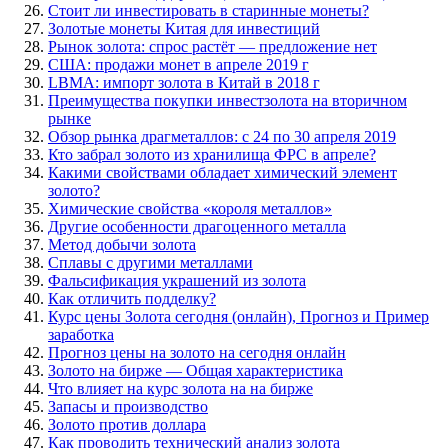
Стоит ли инвестировать в старинные монеты?
Золотые монеты Китая для инвестиций
Рынок золота: спрос растёт — предложение нет
США: продажи монет в апреле 2019 г
LBMA: импорт золота в Китай в 2018 г
Преимущества покупки инвестзолота на вторичном
рынке
Обзор рынка драгметаллов: с 24 по 30 апреля 2019
Кто забрал золото из хранилища ФРС в апреле?
Какими свойствами обладает химический элемент
золото?
Химические свойства «короля металлов»
Другие особенности драгоценного металла
Метод добычи золота
Сплавы с другими металлами
Фальсификация украшений из золота
Как отличить подделку?
Курс цены Золота сегодня (онлайн), Прогноз и Пример
заработка
Прогноз цены на золото на сегодня онлайн
Золото на бирже — Общая характеристика
Что влияет на курс золота на на бирже
Запасы и производство
Золото против доллара
Как проводить технический анализ золота