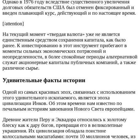
Однако в 1976 году вследствие существенного увеличения
долговых обязательств США был отменен фиксированный и
введен плавающий курс, действующий и по настоящее время.
[/attention]
На текущий момент «твердая валюта» уже не является
единственным средством сохранения капитала, как было
ранее. К инвестированию в этот инструмент прибегают в
моменты сильных экономических потрясений и
неопределенности, в более спокойные периоды альтернативой
служат акционерные капиталы публичных компаний, а также
различное сырье.
Удивительные факты истории
Одной из самых красивых эпох, связанных с использованием
этого удивительного ископаемого, является эпоха
цивилизации Инков. Об этом времени нам известно по
печальным историям завоевания Нового Света европейцами.
Древние жители Перу и Эквадора относились к золотому
блеску как к дару богов, превращая его в великолепные
украшения. Их цивилизация обладала поистине
колоссальными масштабами: почти 10 миллионов человек, из