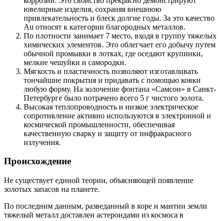
коррозии. Это свойство прекрасно демонстрируют
ювелирные изделия, сохраняя внешнюю
привлекательность и блеск долгие годы. За это качество
Au относят к категории благородных металлов.
По плотности занимает 7 место, входя в группу тяжелых
химических элементов. Это облегчает его добычу путем
обычной промывки в лотках, где оседают крупинки,
мелкие чешуйки и самородки.
Мягкость и пластичность позволяют изготавливать
тончайшие покрытия и придавать с помощью ковки
любую форму. На золочение фонтана «Самсон» в Санкт-
Петербурге было потрачено всего 5 г чистого золота.
Высокая теплопроводность и низкое электрическое
сопротивление активно используются в электронной и
космической промышленности, обеспечивая
качественную сварку и защиту от инфракрасного
излучения.
Происхождение
Не существует единой теории, объясняющей появление
золотых запасов на планете.
По последним данным, разведанный в коре и мантии земли
тяжелый металл доставлен астероидами из космоса в