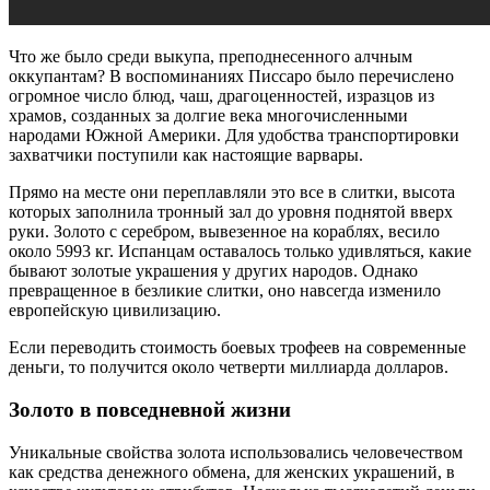
Что же было среди выкупа, преподнесенного алчным
оккупантам? В воспоминаниях Писсаро было перечислено
огромное число блюд, чаш, драгоценностей, изразцов из
храмов, созданных за долгие века многочисленными
народами Южной Америки. Для удобства транспортировки
захватчики поступили как настоящие варвары.
Прямо на месте они переплавляли это все в слитки, высота
которых заполнила тронный зал до уровня поднятой вверх
руки. Золото с серебром, вывезенное на кораблях, весило
около 5993 кг. Испанцам оставалось только удивляться, какие
бывают золотые украшения у других народов. Однако
превращенное в безликие слитки, оно навсегда изменило
европейскую цивилизацию.
Если переводить стоимость боевых трофеев на современные
деньги, то получится около четверти миллиарда долларов.
Золото в повседневной жизни
Уникальные свойства золота использовались человечеством
как средства денежного обмена, для женских украшений, в