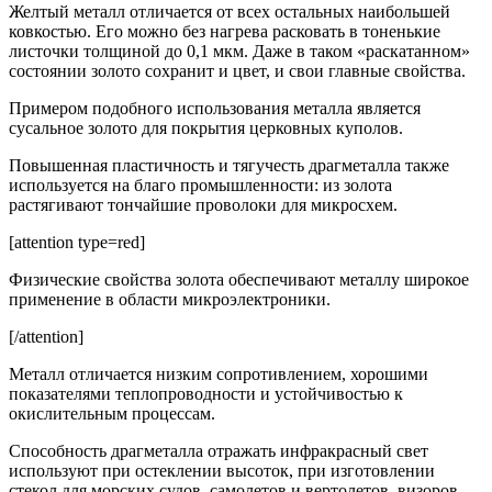
Желтый металл отличается от всех остальных наибольшей
ковкостью. Его можно без нагрева расковать в тоненькие
листочки толщиной до 0,1 мкм. Даже в таком «раскатанном»
состоянии золото сохранит и цвет, и свои главные свойства.
Примером подобного использования металла является
сусальное золото для покрытия церковных куполов.
Повышенная пластичность и тягучесть драгметалла также
используется на благо промышленности: из золота
растягивают тончайшие проволоки для микросхем.
[attention type=red]
Физические свойства золота обеспечивают металлу широкое
применение в области микроэлектроники.
[/attention]
Металл отличается низким сопротивлением, хорошими
показателями теплопроводности и устойчивостью к
окислительным процессам.
Способность драгметалла отражать инфракрасный свет
используют при остеклении высоток, при изготовлении
стекол для морских судов, самолетов и вертолетов, визоров