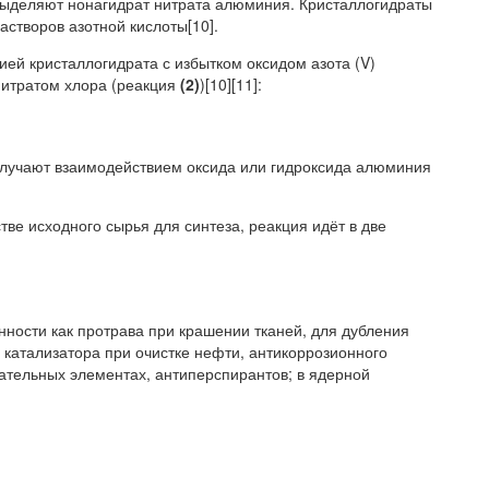
выделяют нонагидрат нитрата алюминия. Кристаллогидраты
створов азотной кислоты[10].
ей кристаллогидрата с избытком оксидом азота (V)
нитратом хлора (реакция
(2)
)[10][11]:
лучают взаимодействием оксида или гидроксида алюминия
ве исходного сырья для синтеза, реакция идёт в две
ности как протрава при крашении тканей, для дубления
е катализатора при очистке нефти, антикоррозионного
вательных элементах, антиперспирантов; в ядерной