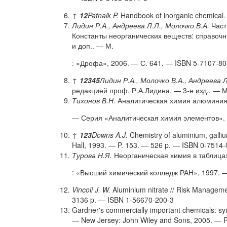
↑
1
2
Patnaik P.
Handbook of inorganic chemical.
Лидин Р.А., Андреева Л.Л., Молочко В.А.
Часть
Константы неорганических веществ: справочни
и доп.. — М.
: «Дрофа», 2006. — С. 641. — ISBN 5-7107-80
↑
1
2
3
4
5
Лидин Р.А., Молочко В.А., Андреева Л
редакцией проф. Р.А.Лидина. — 3-е изд.. — М
Тихонов В.Н.
Аналитическая химия алюминия
— Серия «Аналитическая химия элементов». —
↑
1
2
3
Downs A.J.
Chemistry of aluminium, galli
Hall, 1993. — P. 153. — 526 p. — ISBN 0-7514
Турова Н.Я.
Неорганическая химия в таблица
: «Высший химический колледж РАН», 1997. —
Vincoli J. W.
Aluminium nitrate // Risk Managem
3136 p. — ISBN 1-56670-200-3
Gardner's commercially important chemicals: sy
— New Jersey: John Wiley and Sons, 2005. — 