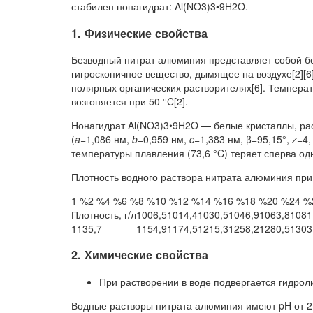
стабилен нонагидрат: Al(NO3)3•9H2O.
1. Физические свойства
Безводный нитрат алюминия представляет собой бе
гигроскопичное вещество, дымящее на воздухе[2][6]
полярных органических растворителях[6]. Температ
возгоняется при 50 °C[2].
Нонагидрат Al(NO3)3•9H2O — белые кристаллы, ра
(
a
=1,086 нм,
b
=0,959 нм,
c
=1,383 нм, β=95,15°,
z
=4,
температуры плавления (73,6 °C) теряет сперва одн
Плотность водного раствора нитрата алюминия при 
1 %2 %4 %6 %8 %10 %12 %14 %16 %18 %20 %24 
Плотность, г/л
1006,5
1014,4
1030,5
1046,9
1063,8
1081
1135,7
1154,9
1174,5
1215,3
1258,2
1280,5
1303
2. Химические свойства
При растворении в воде подвергается гидроли
Водные растворы нитрата алюминия имеют pH от 2,