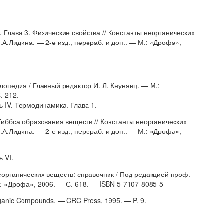
.
Глава 3. Физические свойства // Константы неорганических
.А.Лидина. — 2-е изд., перераб. и доп.. — М.: «Дрофа»,
опедия / Главный редактор И. Л. Кнунянц. — М.:
. 212.
ь IV. Термодинамика. Глава 1.
Гиббса образования веществ // Константы неорганических
.А.Лидина. — 2-е изд., перераб. и доп.. — М.: «Дрофа»,
 VI.
еорганических веществ: справочник / Под редакцией проф.
М.: «Дрофа», 2006. — С. 618. — ISBN 5-7107-8085-5
ganic Compounds. — CRC Press, 1995. — P. 9.