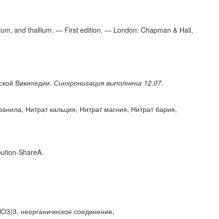
ium, and thallium. — First edition. — London: Chapman & Hall,
сской Википедии.
Синхронизация выполнена 12.07.
ранила, Нитрат кальция, Нитрат магния, Нитрат бария,
ution-ShareA.
NO3)3, неорганическое соединение,