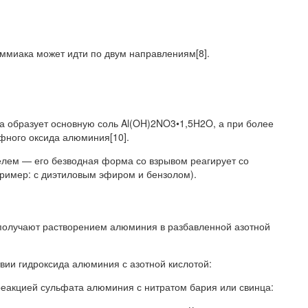
ммиака может идти по двум направлениям[8].
ва образует основную соль Al(OH)2NO3•1,5H2O, а при более
рфного оксида алюминия[10].
лем — его безводная форма со взрывом реагирует со
ример: с диэтиловым эфиром и бензолом).
получают растворением алюминия в разбавленной азотной
вии гидроксида алюминия с азотной кислотой:
реакцией сульфата алюминия с нитратом бария или свинца: