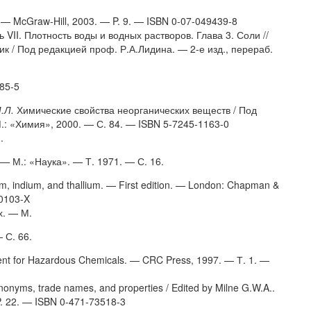
 — McGraw-Hill, 2003. — P. 9. — ISBN 0-07-049439-8
 VII. Плотность воды и водных растворов. Глава 3. Соли //
к / Под редакцией проф. Р.А.Лидина. — 2-е изд., перераб.
85-5
.Л.
Химические свойства неорганических веществ / Под
.: «Химия», 2000. — С. 84. — ISBN 5-7245-1163-0
.
 М.: «Наука». — Т. 1971. — С. 16.
um, indium, and thallium. — First edition. — London: Chapman &
-0103-X
х. — М.
 С. 66.
ent for Hazardous Chemicals. — CRC Press, 1997. — Т. 1. —
nonyms, trade names, and properties / Edited by Milne G.W.A..
P. 22. — ISBN 0-471-73518-3