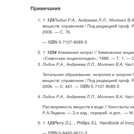
Примечания
↑
1
2
3
Лидин Р.А., Андреева Л.Л., Молочко В.А
веществ: справочник / Под редакцией проф. Р
2006. — С. 76.
— ISBN 5-7107-8085-5
↑
1
2
3
4
Алюминия нитрат // Химическая энцикл
«Советская энциклопедия», 1988. — Т. 1. — С
Лидин Р.А., Андреева Л.Л., Молочко В.А.
Част
Энтальпия образования, энтропия и энергия 
веществ: справочник / Под редакцией проф. Р
2006. — С. 441. — ISBN 5-7107-8085-5
Лидин Р.А., Андреева Л.Л., Молочко В.А.
Часть
Растворимость веществ в воде // Константы н
Р.А.Лидина. — 2-е изд., перераб. и доп.. — 
↑
1
2
3
Perry D.L. , Phillips S.L.
Handbook of Inor
— ISBN 0-8493-8671-3