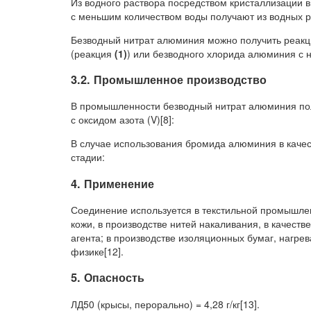
Из водного раствора посредством кристаллизации 
с меньшим количеством воды получают из водных ра
Безводный нитрат алюминия можно получить реакци
(реакция
(1)
) или безводного хлорида алюминия с 
3.2. Промышленное производство
В промышленности безводный нитрат алюминия по
с оксидом азота (V)[8]:
В случае использования бромида алюминия в качест
стадии:
4. Применение
Соединение используется в текстильной промышлен
кожи, в производстве нитей накаливания, в качеств
агента; в производстве изоляционных бумаг, нагре
физике[12].
5. Опасность
ЛД50 (крысы, перорально) = 4,28 г/кг[13].