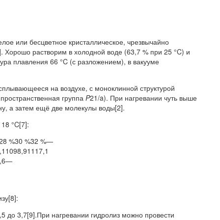
лое или бесцветное кристаллическое, чрезвычайно
. Хорошо растворим в холодной воде (63,7 % при 25 °C) и
ура плавления 66 °C (с разложением), в вакууме
сплывающееся на воздухе, с моноклинной структурой
 пространственная группа
P
21/a). При нагревании чуть выше
у, а затем ещё две молекулы воды[2].
18 °C[7]:
%28 %30 %32 %—
,1
1098,9
1117,1
,6
—
зу[8]:
5 до 3,7[9].При нагревании гидролиз можно провести