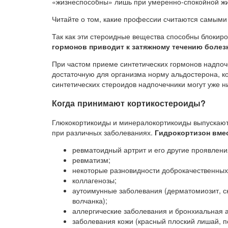
«жизнеспособны» лишь при умеренно-спокойной жи
Читайте о том, какие профессии считаются самыми
Так как эти стероидные вещества способны блокир
гормонов приводит к затяжному течению болез
При частом приеме синтетических гормонов надпо
достаточную для организма норму альдостерона, к
синтетических стероидов надпочечники могут уже н
Когда принимают кортикостероиды?
Глюкокортикоиды и минералокортикоиды выпускают
при различных заболеваниях.
Гидрокортизон вмес
ревматоидный артрит и его другие проявлени
ревматизм;
некоторые разновидности доброкачественных
коллагенозы;
аутоимунные заболевания (дерматомиозит, с
волчанка);
аллергические заболевания и бронхиальная 
заболевания кожи (красный плоский лишай, п