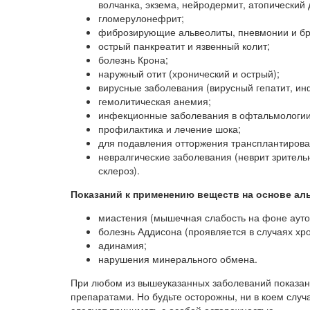
волчанка, экзема, нейродермит, атопический 
гломерулонефрит;
фиброзирующие альвеолиты, пневмонии и бр
острый панкреатит и язвенный колит;
болезнь Крона;
наружный отит (хронический и острый);
вирусные заболевания (вирусный гепатит, и
гемолитическая анемия;
инфекционные заболевания в офтальмологии (с
профилактика и лечение шока;
для подавления отторжения трансплантирова
невралгические заболевания (неврит зритель
склероз).
Показаний к применению веществ на основе аль
миастения (мышечная слабость на фоне ауто
болезнь Аддисона (проявляется в случаях хр
адинамия;
нарушения минерального обмена.
При любом из вышеуказанных заболеваний показан
препаратами. Но будьте осторожны, ни в коем случ