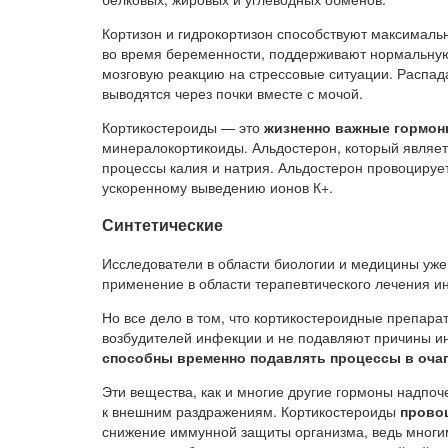
Кортизон и гидрокортизон способствуют максимал
во время беременности, поддерживают нормальную
мозговую реакцию на стрессовые ситуации. Распад
выводятся через почки вместе с мочой.
Кортикостероиды — это
жизненно важные гормо
минералокортикоиды. Альдостерон, который являе
процессы калия и натрия. Альдостерон провоцирует
ускоренному выведению ионов К+.
Синтетические
Исследователи в области биологии и медицины уже
применение в области терапевтического лечения 
Но все дело в том, что кортикостероидные препар
возбудителей инфекции и не подавляют причины и
способны временно подавлять процессы в оча
Эти вещества, как и многие другие гормоны надпоч
к внешним раздражениям. Кортикостероиды
прово
снижение иммунной защиты организма, ведь многим