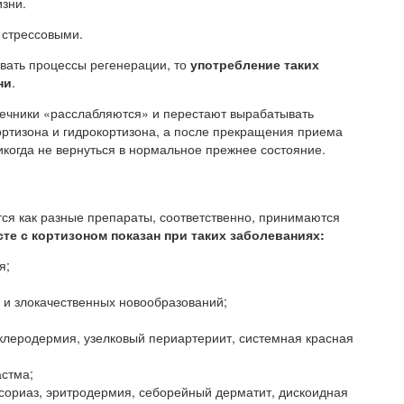
зни.
 стрессовыми.
овать процессы регенерации, то
употребление таких
ни
.
чечники «расслабляются» и перестают вырабатывать
ортизона и гидрокортизона, а после прекращения приема
икогда не вернуться в нормальное прежнее состояние.
ся как разные препараты, соответственно, принимаются
те с кортизоном показан при таких заболеваниях:
я;
 и злокачественных новообразований;
клеродермия, узелковый периартериит, системная красная
астма;
сориаз, эритродермия, себорейный дерматит, дискоидная