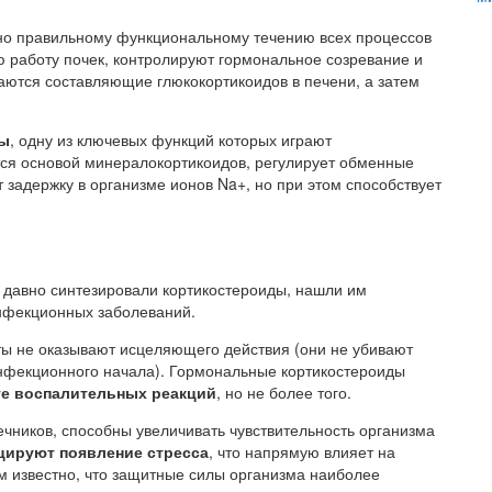
ьно правильному функциональному течению всех процессов
 работу почек, контролируют гормональное созревание и
аются составляющие глюкокортикоидов в печени, а затем
ны
, одну из ключевых функций которых играют
тся основой минералокортикоидов, регулирует обменные
 задержку в организме ионов Na+, но при этом способствует
 давно синтезировали кортикостероиды, нашли им
инфекционных заболеваний.
аты не оказывают исцеляющего действия (они не убивают
нфекционного начала). Гормональные кортикостероиды
ге воспалительных реакций
, но не более того.
ечников, способны увеличивать чувствительность организма
цируют появление стресса
, что напрямую влияет на
 известно, что защитные силы организма наиболее