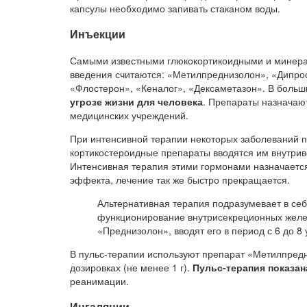
капсулы необходимо запивать стаканом воды.
Инъекции
Самыми известными глюкокортикоидными и минера
введения считаются: «Метилпреднизолон», «Дипро
«Флостерон», «Кеналог», «Дексаметазон». В больш
угрозе жизни для человека
. Препараты назначаю
медицинских учреждений.
При интенсивной терапии некоторых заболеваний п
кортикостероидные препараты вводятся им внутрив
Интенсивная терапия этими гормонами назначается
эффекта, лечение так же быстро прекращается.
Альтернативная терапия подразумевает в се
функционирование внутрисекреционных желез
«Преднизолон», вводят его в период с 6 до 8 
В пульс-терапии используют препарат «Метилпредн
дозировках (не менее 1 г).
Пульс-терапия показан
реанимации.
Ингаляции