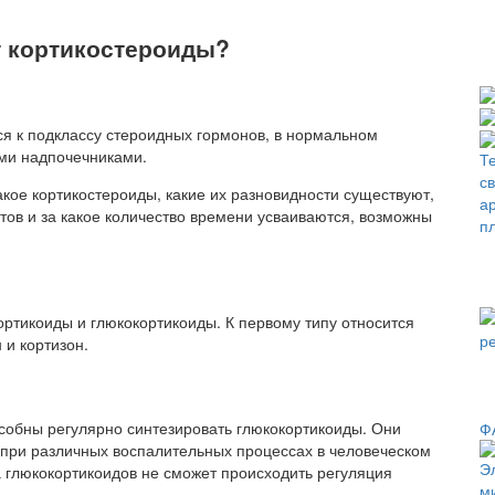
ют кортикостероиды?
ся к подклассу стероидных гормонов, в нормальном
ми надпочечниками.
акое кортикостероиды, какие их разновидности существуют,
тов и за какое количество времени усваиваются, возможны
ортикоиды и глюкокортикоиды. К первому типу относится
 и кортизон.
собны регулярно синтезировать глюкокортикоиды. Они
Ф
при различных воспалительных процессах в человеческом
а глюкокортикоидов не сможет происходить регуляция