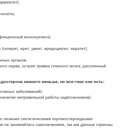
дерматит);
онхиты;
нфекционный мононуклеоз);
клерит, ирит, увеит, иридоциклит, кератит);
нных органов;
ного нерва, острая травма спинного мозга, рассеянный
достерона намного меньше, но все-таки они есть:
сомных заболеваний);
онически неправильной работы надпочечников);
о лечение синтетическими кортикостероидными
ае не занимайтесь самолечением, так как данные гормоны