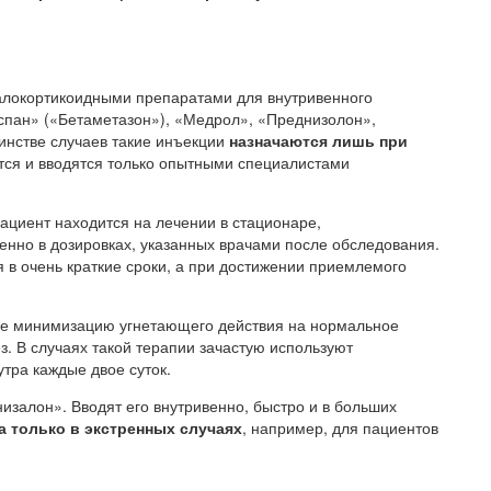
локортикоидными препаратами для внутривенного
спан» («Бетаметазон»), «Медрол», «Преднизолон»,
инстве случаев такие инъекции
назначаются лишь при
тся и вводятся только опытными специалистами
ациент находится на лечении в стационаре,
енно в дозировках, указанных врачами после обследования.
 в очень краткие сроки, а при достижении приемлемого
бе минимизацию угнетающего действия на нормальное
. В случаях такой терапии зачастую используют
утра каждые двое суток.
изалон». Вводят его внутривенно, быстро и в больших
а только в экстренных случаях
, например, для пациентов