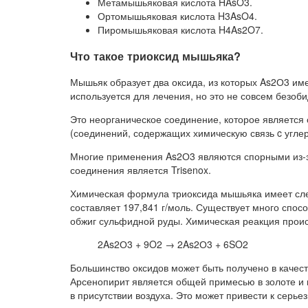
Метамышьяковая кислота HAsO3.
Ортомышьяковая кислота H3AsO4.
Пиромышьяковая кислота H4As2O7.
Что такое триоксид мышьяка?
Мышьяк образует два оксида, из которых As2О3 име
используется для лечения, но это не совсем безоб
Это неорганическое соединение, которое является
(соединений, содержащих химическую связь c углер
Многие применения As2О3 являются спорными из-з
соединения является Trisenox.
Химическая формула триоксида мышьяка имеет сл
составляет 197,841 г/моль. Существует много спосо
обжиг сульфидной руды. Химическая реакция прои
2As2О3 + 9O2 → 2As2О3 + 6SO2
Большинство оксидов может быть получено в качест
Арсенопирит является общей примесью в золоте и 
в присутствии воздуха. Это может привести к серье