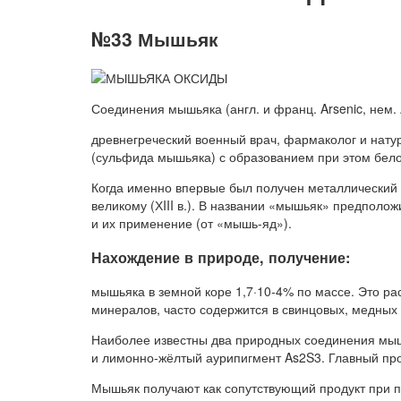
№33 Мышьяк
Соединения мышьяка (англ. и франц. Arsenic, нем. A
древнегреческий военный врач, фармаколог и нату
(сульфида мышьяка) с образованием при этом бел
Когда именно впервые был получен металлический 
великому (ХIII в.). В названии «мышьяк» предпол
и их применение (от «мышь-яд»).
Нахождение в природе, получение:
мышьяка в земной коре 1,7·10-4% по массе. Это р
минералов, часто содержится в свинцовых, медных
Наиболее известны два природных соединения мыш
и лимонно-жёлтый аурипигмент As2S3. Главный п
Мышьяк получают как сопутствующий продукт при п