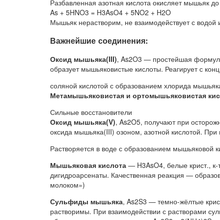
Разбавленная азотная кислота окисляет мышьяк д
As + 5HNO3 = H3AsO4 + 5NO2 + H2O
Мышьяк нерастворим, не взаимодействует с водой 
Важнейшие соединения:
Оксид мышьяка(III)
, As2O3 — простейшая формула
образует мышьяковистые кислоты. Реагирует с конц
соляной кислотой с образованием хлорида мышьяка(
Метамышьяковистая и ортомышьяковистая ки
Сильные восстановители
Оксид мышьяка(V)
, As2O5, получают при осторо
оксида мышьяка(III) озоном, азотной кислотой. Пр
Растворяется в воде с образованием мышьяковой к
Мышьяковая кислота
— H3AsO4, белые крист., к-
дигидроарсенаты. Качественная реакция — образов
молоком»)
Сульфиды мышьяка
, As2S3 — темно-жёлтые крис
растворимы. При взаимодействии с растворами су