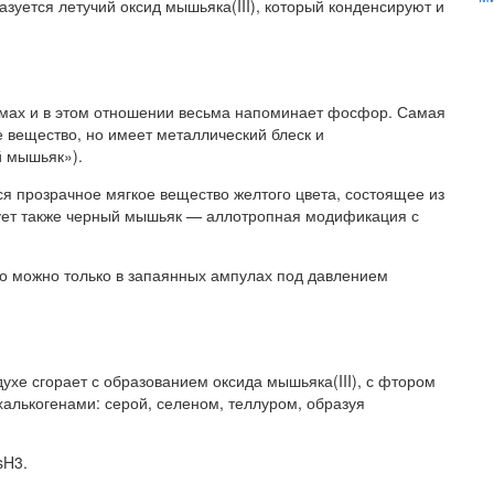
азуется летучий оксид мышьяка(III), который конденсируют и
мах и в этом отношении весьма напоминает фосфор. Самая
 вещество, но имеет металлический блеск и
й мышьяк»).
 прозрачное мягкое вещество желтого цвета, состоящее из
ует также черный мышьяк — аллотропная модификация с
го можно только в запаянных ампулах под давлением
ухе сгорает с образованием оксида мышьяка(III), с фтором
алькогенами: серой, селеном, теллуром, образуя
sH3.