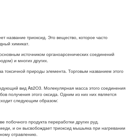
ет название триоксид. Это вещество, которое часто
идный химикат.
 основным источником органоарсенических соединений
одом) и многих других.
а токсичной природы элемента. Торговым названием этого
едующий вид As2О3. Молекулярная масса этого соединения
бов получения этого оксида. Одним из них них является
сходит следующим образом:
ве побочного продукта переработки других руд.
меди, и он высвобождает триоксид мышьяка при нагревании
зному отравлению.