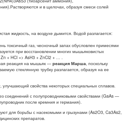
= 2(NH4)3AsS3 (тиоарсенит аммония),
ния).Растворяются и в щелочах, образуя смеси солей
стая жидкость, на воздухе дымится. Водой разлагается:
нь токсичный газ, чесночный запах обусловлен примесями
азуется при восстановлении многих мышьяковистых
 Zn + HCl => AsH3 + ZnCl2 + … .
нная реакция на мышьяк —
реакция Марша
, поскольку
аемую стеклянную трубку разлагается, образуя на ее
т, улучшающий свойства некоторых специальных сплавов.
ез соединений с полупроводниковыми свойствами (GaAs —
лупроводник после кремния и германия).
уют для борьбы с насекомыми и грызунами (As2O3, Ca3As2,
дицинских препаратов.