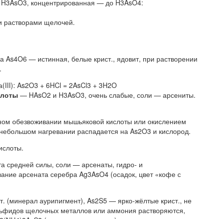
о H3AsO3, концентрированная — до H3AsO4:
и растворами щелочей.
 As4O6 — истинная, белые крист., ядовит, при растворении
.
III): As2O3 + 6HCl = 2AsCl3 + 3H2O
слоты
— HAsO2 и H3AsO3, очень слабые, соли — арсениты.
жном обезвоживании мышьяковой кислоты или окислением
и небольшом нагревании распадается на As2O3 и кислород.
ислоты.
та средней силы, соли — арсенаты, гидро- и
ание арсената серебра Ag3AsO4 (осадок, цвет «кофе с
т. (минерал аурипигмент), As2S5 — ярко-жёлтые крист., не
льфидов щелочных металлов или аммония растворяются,