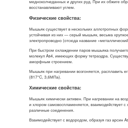
медноколчеданных и других руд. При их обжиге обр
восстанавливают углем.
Физические свойства:
Мышьяк существует в нескольких аллотропных фор
устойчивая из них — серый мышьяк, весьма хрупкое
электропроводно (отсюда название «металлически
При быстром охлаждении паров мышьяка получается
молекул As4, имеющих форму тетраэдра. Существ
аморфным строением.
Мышьяк при нагревании возгоняется, расплавить е
(817°C, 3,6МПа).
Химические свойства:
Мышьяк химически активен. При нагревании на возд
и хлором самовоспламеняется, взаимодействует с х
различные соединения.
Взаимодействует с водородом, образуя газ арсин A