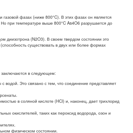
 газовой фазах (ниже 800°C). В этих фазах он является
 Но при температуре выше 800°C As4O6 разрушается до
дом диизотрона (N2O3). В своем твердом состоянии это
(способность существовать в двух или более формах
а заключаются в следующем:
с водой. Это связано с тем, что соединение представляет
рсенаты.
мостью в соляной кислоте (HCl) и, наконец, дает трихлорид
льных окислителей, таких как пероксид водорода, озон и
рителях.
льном физическом состоянии.