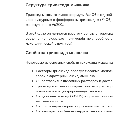
Структура триоксида мышьяка
Триоксид мышьяка имеет формулу As4O6 в жидкой и
изоструктурным с фосфоровым триоксидом (P4O6).
молекулярного As2O3.
В этой фазе он является изоструктурным с триокси
соединение показывает полиморфную способность 
кристаллической структуры).
Свойства триоксида мышьяка
Некоторые из основных свойств триоксида мышьяк
Растворы триоксида образуют слабые кислоты 
собой амфотерный оксид мышьяка.
Он растворим в щелочных растворах и дает а
Триоксид мышьяка обладает высокой раствори
мышьяка и концентрированную кислоту.
Он дает пентаоксид (As2O5) в присутствии си
азотная кислота.
Он почти нерастворим в органических раство
Он выглядит как белое твердое тело в норма