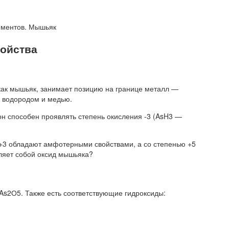
ентов. Мышьяк
войства
как мышьяк, занимает позицию на границе металл —
у водородом и медью.
он способен проявлять степень окисления -3 (AsH3 —
+3 обладают амфотерными свойствами, а со степенью +5
вляет собой оксид мышьяка?
s2О5. Также есть соответствующие гидроксиды: