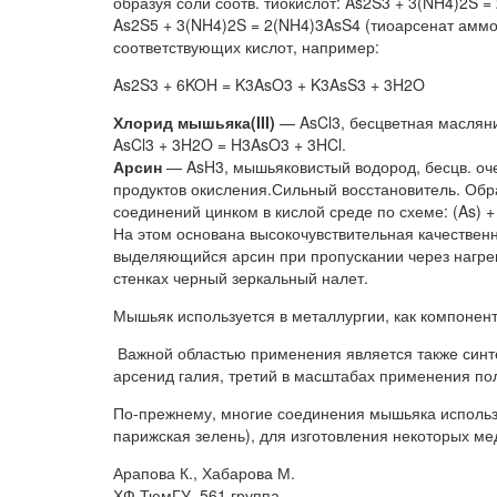
образуя соли соотв. тиокислот: As2S3 + 3(NH4)2S 
As2S5 + 3(NH4)2S = 2(NH4)3AsS4 (тиоарсенат аммо
соответствующих кислот, например:
As2S3 + 6KOH = K3AsO3 + K3AsS3 + 3H2O
Хлорид мышьяка(III)
— AsCl3, бесцветная масляни
AsCl3 + 3H2O = H3AsO3 + 3HCl.
Арсин
— AsH3, мышьяковистый водород, бесцв. оче
продуктов окисления.Сильный восстановитель. Обр
соединений цинком в кислой среде по схеме: (As) +
На этом основана высокочувствительная качестве
выделяющийся арсин при пропускании через нагрев
стенках черный зеркальный налет.
Мышьяк используется в металлургии, как компонен
Важной областью применения является также синт
арсенид галия, третий в масштабах применения по
По-прежнему, многие соединения мышьяка использ
парижская зелень), для изготовления некоторых ме
Арапова К., Хабарова М.
ХФ ТюмГУ, 561 группа.