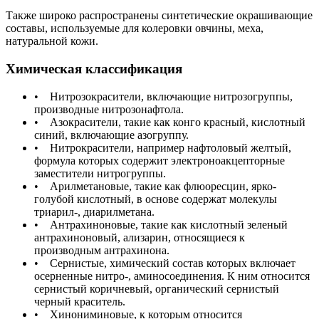
Также широко распространены синтетические окрашивающие
составы, используемые для колеровки овчины, меха,
натуральной кожи.
Химическая классификация
• Нитрозокрасители, включающие нитрозогруппы,
производные нитрозонафтола.
• Азокрасители, такие как конго красный, кислотный
синий, включающие азогруппу.
• Нитрокрасители, например нафтоловый желтый,
формула которых содержит электроноакцепторные
заместители нитрогруппы.
• Арилметановые, такие как флюоресцин, ярко-
голубой кислотный, в основе содержат молекулы
триарил-, диарилметана.
• Антрахиноновые, такие как кислотный зеленый
антрахиноновый, ализарин, относящиеся к
производным антрахинона.
• Сернистые, химический состав которых включает
осерненные нитро-, аминосоединения. К ним относится
сернистый коричневый, органический сернистый
черный краситель.
• Хинониминовые, к которым относится