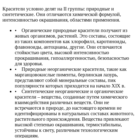
Красители условно делят на II группы: природные и
синтетические. Они отличаются химической формулой,
интенсивностью окрашивания, областями применения.
• Органические природные красители получают из
живых организмов, растений. Это составы, состоящие
из таких компонентов как хлорофилл, каротиноиды,
флавоноиды, антоцианы, другие. Они отличаются
стойкостью цвета, высокой интенсивностью
прокрашивания, гипоаллергенностью, безопасностью
для здоровья.
• Природные неорганические красители, такие как
марганцовокислые пименты, берлинская лазурь,
представляют собой минеральные составы, пик
популярности которых приходится на начало XIX в.
• Синтетические неорганические и органические
красители – вещества, созданные путем химического
взаимодействия различных веществ. Они не
встречаются в природе, до настоящего времени не
идентифицированы в натуральных составах животного,
растительного происхождения. Вещества привлекают
высокой степенью окрашивания, термостабильны,
устойчивы к свету, различным технологическим
операциям.