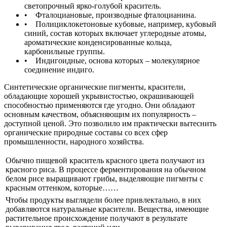
светопрочный ярко-голубой краситель.
• Фталоциановые, производные фталоцианина.
• Полициклокетоновые кубовые, например, кубовый
синий, состав которых включает углеродные атомы,
ароматические конденсированные кольца,
карбонильные группы.
• Индигоидные, основа которых – молекулярное
соединение индиго.
Синтетические органические пигменты, красители,
обладающие хорошей укрывистостью, окрашивающей
способностью применяются где угодно. Они обладают
основным качеством, объясняющим их популярность –
доступной ценой. Это позволило им практически вытеснить
органические природные составы со всех сфер
промышленности, народного хозяйства.
Обычно пищевой краситель красного цвета получают из
красного риса. В процессе ферментирования на обычном
белом рисе выращивают грибы, выделяющие пигмнты с
красным оттенком, которые……
Чтобы продукты выглядели более привлектально, в них
добавляются натуральные красители. Вещества, имеющие
растительное происхождение получают в результате