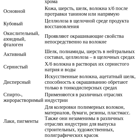
хрома
Кожа, шерсть, шелк, волокна х/б после
Основной
протравки танином или напрямую
Целлюлоза в щелочной среде продукта
Кубовый
восстановления
Окислительный,
Проявляют окрашивающие свойства
азоидный,
непосредственно на волокне
фталоген
Шелк, полиамиды, шерсть в нейтральных
Активный
составах, целлюлоза – в щелочных средах
Х/б волокна в растворах их сернистого
Сернистый
натрия и воды
Искусственные волокна, ацетатный шелк,
Дисперсный
способность к окрашиванию обретают
только в тонкодисперсных средах
Спирто-,
Применяются в различных отраслях
жирорастворимый
индустрии
Для колеровки полимерных волокон,
материалов, бумаги, резины, пластмасс.
Также они незаменимы в различных
Лаки, пигменты
отраслях индустрии для выпуска
строительных, художественных,
полиграфических красок