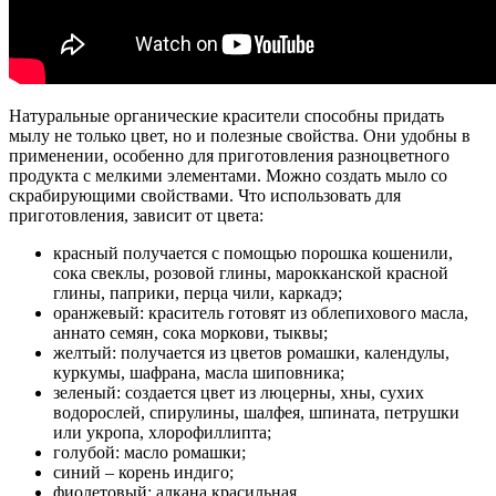
Натуральные органические красители способны придать
мылу не только цвет, но и полезные свойства. Они удобны в
применении, особенно для приготовления разноцветного
продукта с мелкими элементами. Можно создать мыло со
скрабирующими свойствами. Что использовать для
приготовления, зависит от цвета:
красный получается с помощью порошка кошенили,
сока свеклы, розовой глины, марокканской красной
глины, паприки, перца чили, каркадэ;
оранжевый: краситель готовят из облепихового масла,
аннато семян, сока моркови, тыквы;
желтый: получается из цветов ромашки, календулы,
куркумы, шафрана, масла шиповника;
зеленый: создается цвет из люцерны, хны, сухих
водорослей, спирулины, шалфея, шпината, петрушки
или укропа, хлорофиллипта;
голубой: масло ромашки;
синий – корень индиго;
фиолетовый: алкана красильная.