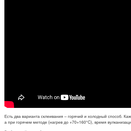
Есть два варианта склеивания – горячий и холодный способ. Каж
а при горячем методе (нагрев до +70+160°C), время вулканизац