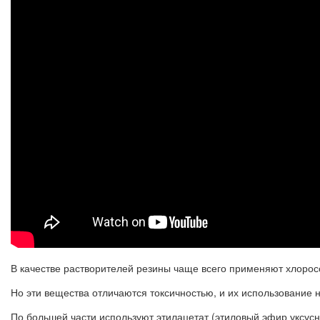
В качестве растворителей резины чаще всего применяют хлоро
Но эти вещества отличаются токсичностью, и их использование 
По большей части используют этилацетат (этиловый эфир уксусн