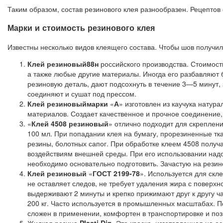
Таким образом, состав резинового клея разнообразен. Рецептов
Марки и стоимость резинового клея
Известны несколько видов клеящего состава. Чтобы шов получи
Клей резиновый
88н
российского производства. Стоимость
а также любые другие материалы. Иногда его разбавляют
резиновую деталь, дают подсохнуть в течение 3—5 минут,
соединяют и сушат под прессом.
Клей резиновый
марки
«
А
» изготовлен из каучука натур
материалов. Создает качественное и прочное соединение, 
«
Клей 4508 резиновый
» отлично подходит для скреплени
100 мл. При попадании клея на бумагу, прорезиненные тка
резины, болотных сапог. При обработке клеем 4508 получ
воздействиям внешней среды. При его использовании над
необходимо основательно подготовить. Зачастую на резин
Клей резиновый
«
ГОСТ 2199-78
». Используется для скле
не оставляет следов, не требует удаления жира с поверх
выдерживают 2 минуты и крепко прижимают друг к другу час
200 кг. Часто используется в промышленных масштабах. П
сложен в применении, комфортен в транспортировке и поз
Жидкая резина
Plasti Dip
. Это краска, изготовленная на