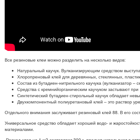
Все резиновые клеи можно разделить на несколько видов:
Натуральный каучук. Вулканизирующим средством выступае
Хлоропреновый клей для деревянных, стеклянных, пластик
Состав из бутадиен-нитрильного каучука (вулканизатор – 
Средства с кремнийорганическим каучуком застывают при 
Синтетический бутадиен-стирольный каучук обладает нев
Двухкомпонентный полиуретановый клей – это раствор уре
Отдельного внимания заслуживает резиновый клей 88. В его сос
Универсальное средство обладает хорошей водо- и жаростойкост
материалами.
Расход клея на 1 м2 составляет 300 г, продукт используют в ав