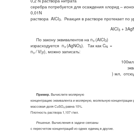
0,2
N
раствора нитрата
серебра потребуется для осаждения хлорид – ионо
0,01
N
раствора
AICI
.
Реакция в растворе протекает по 
3
AICI
+ 3
Ag
3
По закону эквивалентов на
n
(
AICI
)
э
3
израсходуется
n
(
AgNO
).
Так как
C
=
э
3
N
n
/
V(у), можно записать:
э
100м
экв
) мл,
отсю
Пример.
Вычислите молярную
концентрацию эквивалента и молярную, моляльную концентрации р
массовая доля С
uS
О
равна
10%.
4
Плотность раствора
1,107
г/мл.
Решение.
Вычисления в задаче связаны
с пересчетом концентраций из одних единиц в другие.