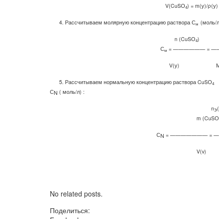
V
(
CuS
О
) =
m
(у)/ρ(у)
4
4.
Рассчитываем молярную концентрацию раствора С
(моль/л
м
n
(CuS
О
)
4
С
= —————— = —
м
V
(у)
5.
Рассчитываем нормальную концентрацию раствора
CuS
О
4
С
( моль/л)
:
N
n
э
m
(
CuS
О
С
= ———————
=
—
N
V
(
v
)
No related posts.
Поделиться: