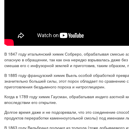
В 1847 году итальянский химик Собреро, обрабатывая смесью а
опасную в обращении, так как она нередко взрывалась даже бе
смешав его с инфузорной землей и приготовив, таким образом, 
В 1885 году французский химик Вьель особой обработкой превр
значительно большей силы, этот порох обладает по сравнению 
приготовления бездымного пороха и нитроглицерин.
Когда в 1789 году химик Гаусман, обрабатывая индиго азотной к
впоследствии его открытие.
Долгое время даже и не подозревали, что это соединение способн
продуктов переработки каменноугольной смолы) под именами лид
В 1863 году Вильбранд получил из толуола (тоже добываемого и