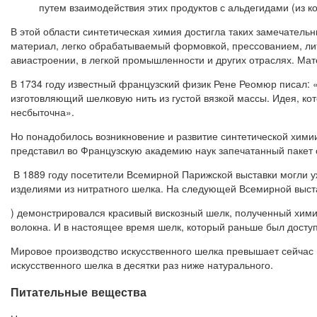
путем взаимодействия этих продуктов с альдегидами (из 
В этой области синтетическая химия достигла таких замечатель
материал, легко обрабатываемый формовкой, прессованием, ли
авиастроении, в легкой промышленности и других отраслях. Ма
В 1734 году известный французский физик Рене Реомюр писал: «
изготовляющий шелковую нить из густой вязкой массы. Идея, кот
несбыточна».
Но понадобилось возникновение и развитие синтетической хими
представил во Французскую академию наук запечатанный пакет 
В 1889 году посетители Всемирной Парижской выставки могли
изделиями из нитратного шелка. На следующей Всемирной выста
) демонстрировался красивый вискозный шелк, полученный хими
волокна. И в настоящее время шелк, который раньше был досту
Мировое производство искусственного шелка превышает сейчас 150
искусственного шелка в десятки раз ниже натурального.
Питательные вещества