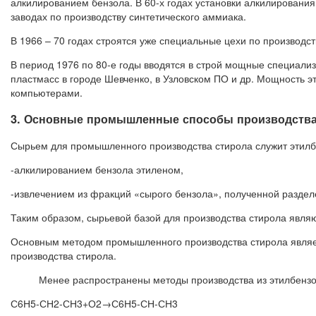
алкилированием бензола. В 60-х годах установки алкилирования
заводах по производству синтетического аммиака.
В 1966 – 70 годах строятся уже специальные цехи по производс
В период 1976 по 80-е годы вводятся в строй мощные специали
пластмасс в городе Шевченко, в Узловском ПО и др. Мощность э
компьютерами.
3. Основные промышленные способы производств
Сырьем для промышленного производства стирола служит этилб
-алкилированием бензола этиленом,
-извлечением из фракций «сырого бензола», полученной раздел
Таким образом, сырьевой базой для производства стирола являю
Основным методом промышленного производства стирола являет
производства стирола.
Менее распространены методы производства из этилбензо
С6Н5-СН2-СН3+О2→С6Н5-СН-СН3