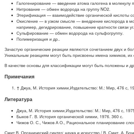
Галогенирование — введение атома галогена в молекулу п
Нитрование — обмен водорода на группу NO2.
Этерификация — взаимодействие органической кислоты с
Окисление — в узком смысле — внедрение кислорода в мо
например, дегидрирование, повышение кратности связи уг
Сульфирование — обмен водорода на сульфогруппу.
Полимеризация и др..
Зачастую органические реакции являются сочетанием двух и бол
Уникальным реакциям могут быть присвоены имена химиков, их 
В качестве основы для классификации могут быть положены и др
Примечания
↑
Джуа, М. История химии,Издательство: М.: Мир, 476 с, 19
Литература
Джуа, М. История химии,Издательство: М.: Мир, 476 с, 1975
Быков Г. В. История органической химии, 1976. 360 с.
Чижов О. С., Чижов А О., Рациональное планирование слож
Смит В. Органический синтез: наука и искусство / В. Смит, А. Бочк