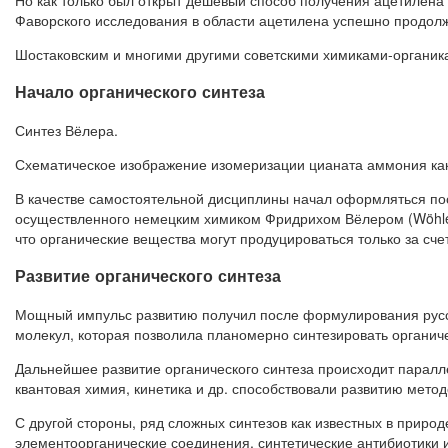
Но как только был открыт дешёвый способ получения ацетилена 
Фаворского исследования в области ацетилена успешно продолж
Шостаковским и многими другими советскими химиками-органик
Начало органического синтеза
Синтез Вёлера.
Схематическое изображение изомеризации цианата аммония как
В качестве самостоятельной дисциплины начал оформляться пос
осуществленного немецким химиком Фридрихом Вёлером (Wöhler, 
что органические вещества могут продуцироваться только за сч
Развитие органического синтеза
Мощный импульс развитию получил после формулирования русс
молекул, которая позволила планомерно синтезировать органич
Дальнейшее развитие органического синтеза происходит паралле
квантовая химия, кинетика и др. способствовали развитию метод
С другой стороны, ряд сложных синтезов как известных в природ
элементоорганические соединения, синтетические антибиотики и