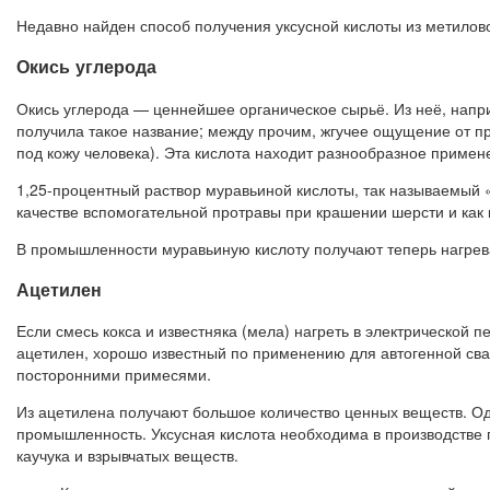
Недавно найден способ получения уксусной кислоты из метилово
Окись углерода
Окись углерода — ценнейшее органическое сырьё. Из неё, напр
получила такое название; между прочим, жгучее ощущение от п
под кожу человека). Эта кислота находит разнообразное примен
1,25-процентный раствор муравьиной кислоты, так называемый 
качестве вспомогательной протравы при крашении шерсти и как
В промышленности муравьиную кислоту получают теперь нагрев
Ацетилен
Если смесь кокса и известняка (мела) нагреть в электрической п
ацетилен, хорошо известный по применению для автогенной свар
посторонними примесями.
Из ацетилена получают большое количество ценных веществ. Од
промышленность. Уксусная кислота необходима в производстве п
каучука и взрывчатых веществ.