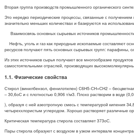
Вторая группа производств промышленного органического синтез
Это нередко периодические процессы, связанные с получением 
значительно меньших количествах и базируются на использован
Взаимосвязь основных сырьевых источников промышленности о
Нефть, уголь и газ как природные ископаемые составляют осн
ресурсов получают пять основных сырьевых групп: парафины, о
Из этих источников сырья получают все многообразие продуктов 
самостоятельными отраслей, производящих высокомолекулярные
1.1. Физические свойства
Стирол (винилбензол, фенилэтилен) С6Н5-СН=СН2 – бесцветная 
– 30,6оС и с плотностью 0,906 т/м3. Плохо растворим в воде (0,
), образуя с ней азеотропную смесь с температурой кипения 34
четыреххлористым углеродом. Хорошо растворяет различные ор
Критическая температура стирола составляет 373оС.
Пары стирола образуют с воздухом в узком интервале концентра