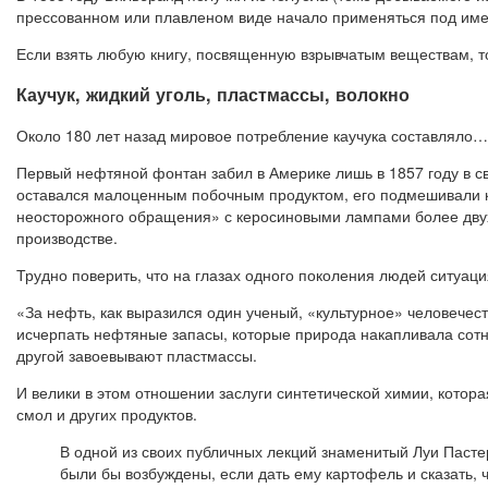
прессованном или плавленом виде начало применяться под имен
Если взять любую книгу, посвященную взрывчатым веществам, то
Каучук, жидкий уголь, пластмассы, волокно
Около 180 лет назад мировое потребление каучука составляло…
Первый нефтяной фонтан забил в Америке лишь в 1857 году в св
оставался малоценным побочным продуктом, его подмешивали к 
неосторожного обращения» с керосиновыми лампами более двух
производстве.
Трудно поверить, что на глазах одного поколения людей ситуац
«За нефть, как выразился один ученый, «культурное» человечест
исчерпать нефтяные запасы, которые природа накапливала сотн
другой завоевывают пластмассы.
И велики в этом отношении заслуги синтетической химии, котор
смол и других продуктов.
В одной из своих публичных лекций знаменитый Луи Пастер
были бы возбуждены, если дать ему картофель и сказать, чт