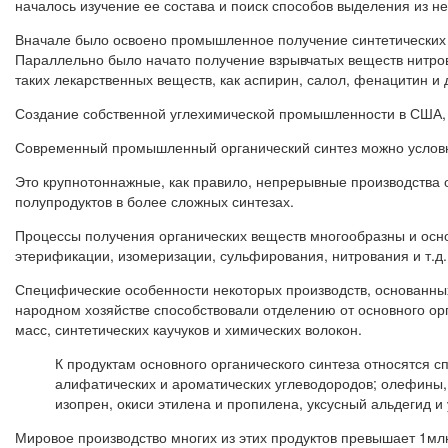
началось изучение ее состава и поиск способов выделения из нее
Вначале было освоено промышленное получение синтетических к
Параллельно было начато получение взрывчатых веществ нитров
таких лекарственных веществ, как аспирин, салол, фенацитин и 
Создание собственной углехимической промышленности в США, А
Современный промышленный органический синтез можно условно 
Это крупнотоннажные, как правило, непрерывные производства 
полупродуктов в более сложных синтезах.
Процессы получения органических веществ многообразны и осно
этерификации, изомеризации, сульфирования, нитрования и т.д.
Специфические особенности некоторых производств, основанных
народном хозяйстве способствовали отделению от основного ор
масс, синтетических каучуков и химических волокон.
К продуктам основного органического синтеза относятся 
алифатических и ароматических углеводородов; олефины, 
изопрен, окиси этилена и пропилена, уксусный альдегид и 
Мировое производство многих из этих продуктов превышает 1млн.