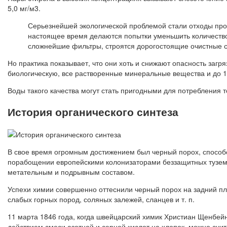
5,0 мг/м3.
Серьезнейшей экологической проблемой стали отходы про
настоящее время делаются попытки уменьшить количество
сложнейшие фильтры, строятся дорогостоящие очистные с
Но практика показывает, что они хоть и снижают опасность загр
биологическую, все растворенные минеральные вещества и до 
Воды такого качества могут стать пригодными для потребления т
История органического синтеза
В свое время огромным достижением был черный порох, способ
порабощении европейскими колонизаторами беззащитных туземц
метательным и подрывным составом.
Успехи химии совершенно оттеснили черный порох на задний пла
слабых горных пород, соляных залежей, сланцев и т. п.
11 марта 1846 года, когда швейцарский химик Христиан Щенбей
действием смеси азотной и серной кислот на хлопок, можно счи