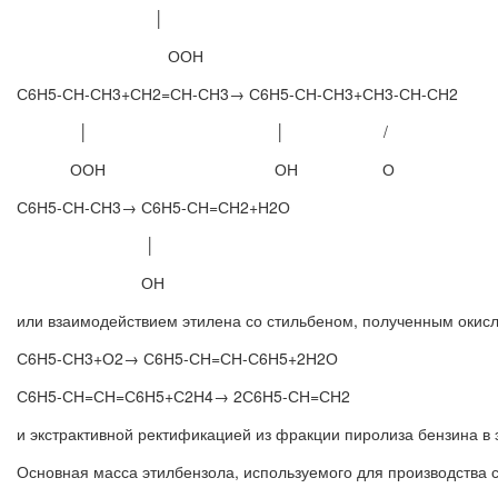
│
ООН
С6Н5-СН-СН3+СН2=СН-СН3→ С6Н5-СН-СН3+СН3-СН-СН2
│ │ /
ООН ОН О
С6Н5-СН-СН3→ С6Н5-СН=СН2+Н2О
│
ОН
или взаимодействием этилена со стильбеном, полученным окис
С6Н5-СН3+О2→ С6Н5-СН=СН-С6Н5+2Н2О
С6Н5-СН=СН=С6Н5+С2Н4→ 2С6Н5-СН=СН2
и экстрактивной ректификацией из фракции пиролиза бензина в
Основная масса этилбензола, используемого для производства