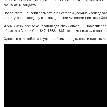
взрывчатых веществ.
После этого Шенбейн совместно с Бетгером усердно исследовал
институте по соседству с очень ценными чучелами животных Зен
И они имели веские основания для своих опасений: начавшееся
образом в Австрии) в 1847, 1862, 1865 годах, что вызвало одно
Однако в дальнейшем трудности были преодолены, и пироксили