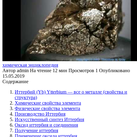
химическая энциклопедия
Автор
admin
На чтение
12 мин
Просмотров
1
Опубликовано
15.05.2019
Содержание
Иттербий (Yb) Ytterbium — все о металле (свойства и
структура)
Химические свойства элемента
Физические свойства элемента
Производство Иттербия
Искусственный синтез Иттербия
Оксид иттербия и соединения
Получение иттербия
Применение оксида иттербия