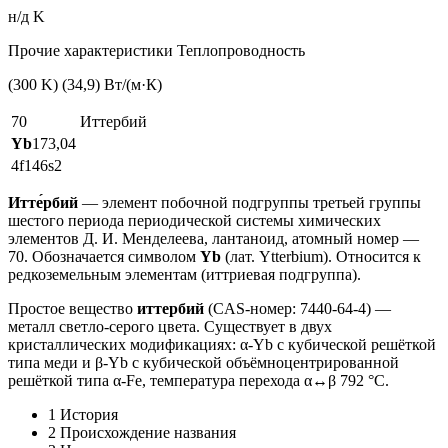
н/д K
Прочие характеристики Теплопроводность
(300 K) (34,9) Вт/(м·К)
70
Иттербий
Yb
173,04
4f146s2
Итте́рбий
— элемент побочной подгруппы третьей группы
шестого периода периодической системы химических
элементов Д. И. Менделеева, лантаноид, атомный номер —
70. Обозначается символом
Yb
(лат. Ytterbium). Относится к
редкоземельным элементам (иттриевая подгруппа).
Простое вещество
иттербий
(CAS-номер: 7440-64-4) —
металл светло-серого цвета. Существует в двух
кристаллических модификациях: α-Yb с кубической решёткой
типа меди и β-Yb с кубической объёмноцентрированной
решёткой типа α-Fe, температура перехода α↔β 792 °C.
1 История
2 Происхождение названия