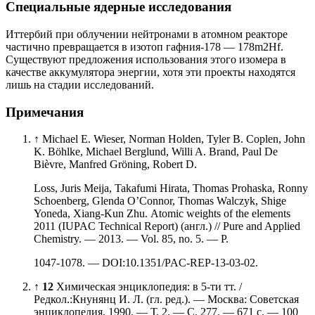
Специальные ядерные исследования
Иттербий при облучении нейтронами в атомном реакторе
частично превращается в изотоп гафния-178 — 178m2Hf.
Существуют предложения использования этого изомера в
качестве аккумулятора энергии, хотя эти проекты находятся
лишь на стадии исследований.
Примечания
↑
Michael E. Wieser, Norman Holden, Tyler B. Coplen, John
K. Böhlke, Michael Berglund, Willi A. Brand, Paul De
Bièvre, Manfred Gröning, Robert D.
Loss, Juris Meija, Takafumi Hirata, Thomas Prohaska, Ronny
Schoenberg, Glenda O’Connor, Thomas Walczyk, Shige
Yoneda, Xiang‑Kun Zhu. Atomic weights of the elements
2011 (IUPAC Technical Report) (англ.) // Pure and Applied
Chemistry. — 2013. — Vol. 85, no. 5. — P.
1047-1078. — DOI:10.1351/PAC-REP-13-03-02.
↑
1
2
Химическая энциклопедия: в 5-ти тт. /
Редкол.:Кнунянц И. Л. (гл. ред.). — Москва: Советская
энциклопедия, 1990. — Т. 2. — С. 277. — 671 с. — 100