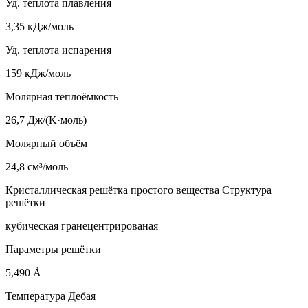
Уд. теплота плавления
3,35 кДж/моль
Уд. теплота испарения
159 кДж/моль
Молярная теплоёмкость
26,7 Дж/(K·моль)
Молярный объём
24,8 см³/моль
Кристаллическая решётка простого вещества Структура
решётки
кубическая гранецентрированая
Параметры решётки
5,490 Å
Температура Дебая