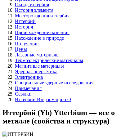
Оксид иттербия
История элемента
Месторождения иттербия
Иттербий
История
Происхождение названия
Нахождение в природе
Получение
Цены
Лазерные материалы
Термоэлектрические материалы
Магнитные материалы
Ядерная энергетика
Электроника
Специальные ядерные исследования
Примечания
Ссылки
Иттербий Информацию О
Иттербий (Yb) Ytterbium — все о
металле (свойства и структура)