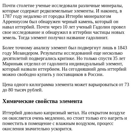
Почти столетие ученые исследовали различные минералы,
которые содержат редкоземельные элементы. И наконец, в
1787 году недалеко от городка Иттерби минералогом
Аррениусом был обнаружен черный камень, который он
навал иттербий. Почти через 10 лет ученый Гадолин провел
свое исследование и обнаружил в иттербии частицы новых
земель. Тогда элемент получил название гадолинит.
Более точному анализу элемент был подвергнут лишь в 1843
году Мозандером. Результаты исследований еще несколько
десятилетий подвергались критике. Но только спустя 35 лет
Мариньяк отделил от гадолинта индивидуальный элемент,
который назвали иттербием. На сегодняшний день иттербий
можно свободно купить у поставщиков в России.
Цена одного килограмма элемента может варьироваться от 73
до 80 тысяч рублей.
Химические свойства элемента
Иттербий довольно капризный метал. На открытом воздухе
он окисляется очень медленно, но стоит только его нагреть и
поместить в помещение с влажным воздухом, процесс
окисления значительно ускорится.