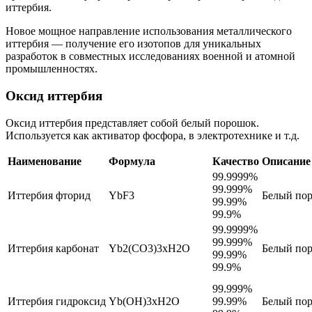
иттербия.
Новое мощное направление использования металлического
иттербия — получение его изотопов для уникальных
разработок в совместных исследованиях военной и атомной
промышленностях.
Оксид иттербия
Оксид иттербия представляет собой белый порошок.
Используется как активатор фосфора, в электротехнике и т.д.
Наименование
Формула
Качество
Описание
99.9999%
99.999%
Иттербия фторид
YbF3
Белый по
99.99%
99.9%
99.9999%
99.999%
Иттербия карбонат
Yb2(CO3)3xH2O
Белый по
99.99%
99.9%
99.999%
Иттербия гидроксид
Yb(OH)3xH2O
99.99%
Белый по