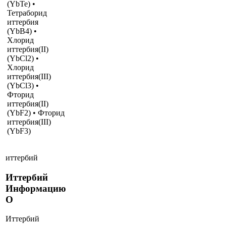
(YbTe) •
Тетраборид
иттербия
(YbB4) •
Хлорид
иттербия(II)
(YbCl2) •
Хлорид
иттербия(III)
(YbCl3) •
Фторид
иттербия(II)
(YbF2) • Фторид
иттербия(III)
(YbF3)
иттербий
Иттербий
Информацию
О
Иттербий