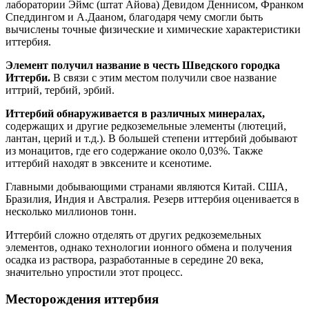
лаборатории Эймс (штат Айова) Девидом Деннисом, Франком
Спеддингом и А.Дааном, благодаря чему смогли быть
вычислены точные физические и химические характеристики
иттербия.
Элемент получил название в честь Шведского городка
Иттерби.
В связи с этим местом получили свое название
иттрий, тербий, эрбий.
Иттербий обнаруживается в различных минералах,
содержащих и другие редкоземельные элементы (лютеций,
лантан, церий и т.д.). В большей степени иттербий добывают
из монацитов, где его содержание около 0,03%. Также
иттербий находят в эвксените и ксенотиме.
Главными добывающими странами являются Китай. США,
Бразилия, Индия и Австралия. Резерв иттербия оценивается в
несколько миллионов тонн.
Иттербий сложно отделять от других редкоземельных
элементов, однако технологии ионного обмена и получения
осадка из раствора, разработанные в середине 20 века,
значительно упростили этот процесс.
Месторождения иттербия