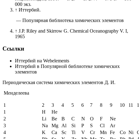
000 экз.
↑
Иттербий.
— Популярная библиотека химических элементов
↑
J.P. Riley and Skirrow G. Chemical Oceanography V. I,
1965
Ссылки
Иттербий на Webelements
Иттербий в Популярной библиотеке химических
элементов
Периодическая система химических элементов Д. И.
Менделеева
1
2
3
4
5
6
7
8
9
10
11
1
H
He
2
Li
Be
B
C
N
O
F
Ne
3
Na
Mg
Al
Si
P
S
Cl
Ar
4
K
Ca
Sc
Ti
V
Cr
Mn
Fe
Co
Ni