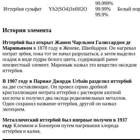
99.999%
Иттербия сульфат
Yb2(SO4)3х6H2O
99.99%
Белый по
99.9%
История элемента
Иттербий был открыт Жаном Чарльзом Галиссардом де
Мариньяком
в 1878 году в Женеве, Швейцария. Он нагревал
нитрат эрбия, пока тот не начал разрушаться, а затем выделил
осадок в виде пудры белого цвета, содержащий ранее
неизвестный элемент. Мариньяк назвал это вещество оксидом
иттербия.
В 1907 году в Париже Джордж Urbain разделил иттербий
на две составляющие. Он провел серию дробной
кристаллизации нитрата иттербия с раствором азотной
кислоты и получил два оксида редкоземельных металлов.
Один сохранил название иттербия, другой он назвал
лютецием.
Металлический иттербий был впервые получен в 1937
году
Клеммом и Боннером путем нагревания хлорида
иттербия и калия.