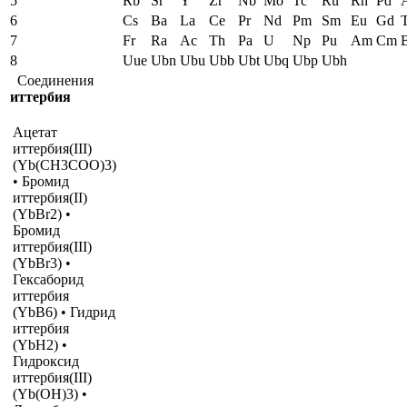
5
Rb
Sr
Y
Zr
Nb
Mo
Tc
Ru
Rh
Pd
6
Cs
Ba
La
Ce
Pr
Nd
Pm
Sm
Eu
Gd
7
Fr
Ra
Ac
Th
Pa
U
Np
Pu
Am
Cm
8
Uue
Ubn
Ubu
Ubb
Ubt
Ubq
Ubp
Ubh
Соединения
иттербия
Ацетат
иттербия(III)
(Yb(CH3COO)3)
• Бромид
иттербия(II)
(YbBr2) •
Бромид
иттербия(III)
(YbBr3) •
Гексаборид
иттербия
(YbB6) • Гидрид
иттербия
(YbH2) •
Гидроксид
иттербия(III)
(Yb(OH)3) •