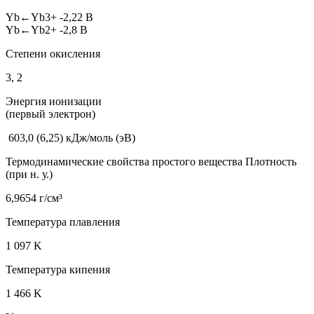
Yb←Yb3+ -2,22 В
Yb←Yb2+ -2,8 В
Степени окисления
3, 2
Энергия ионизации
(первый электрон)
603,0 (6,25) кДж/моль (эВ)
Термодинамические свойства простого вещества Плотность
(при н. у.)
6,9654 г/см³
Температура плавления
1 097 K
Температура кипения
1 466 K