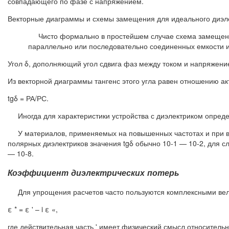
совпадающего по фазе с напряжением.
Векторные диаграммы и схемы замещения для идеального диэлек
Чисто формально в простейшем случае схема замещени
параллельно или последовательно соединенных емкости и
Угол δ, дополняющий угол сдвига фаз между током и напряжение
Из векторной диаграммы тангенс этого угла равен отношению акт
tgδ = РА/РС.
Иногда для характеристики устройства с диэлектриком опре
У материалов, применяемых на повышенных частотах и при выс
полярных диэлектриков значения tgδ обычно 10-1 — 10-2, для с
— 10-8.
Коэффициент диэлектрических потерь
Для упрощения расчетов часто пользуются комплексными вели
ε * = ε ' – i ε «,
где действительная часть ' имеет физический смысл относитель