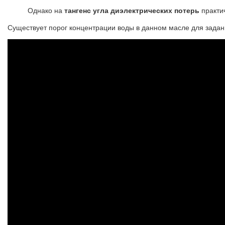
Однако на
тангенс угла диэлектрических потерь
практич
Существует порог концентрации воды в данном масле для заданн