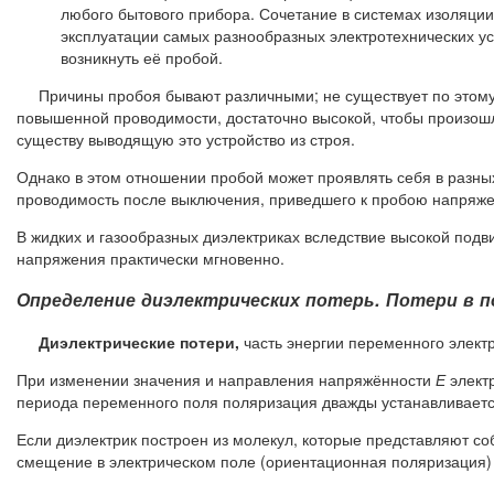
любого бытового прибора. Сочетание в системах изоляции
эксплуатации самых разнообразных электротехнических ус
возникнуть её пробой.
Причины пробоя бывают различными; не существует по этому е
повышенной проводимости, достаточно высокой, чтобы произошл
существу выводящую это устройство из строя.
Однако в этом отношении пробой может проявлять себя в разных
проводимость после выключения, приведшего к пробою напряже
В жидких и газообразных диэлектриках вследствие высокой подв
напряжения практически мгновенно.
Определение диэлектрических потерь. Потери в 
Диэлектрические потери,
часть энергии переменного электр
При изменении значения и направления напряжённости
Е
электр
периода переменного поля поляризация дважды устанавливаетс
Если диэлектрик построен из молекул, которые представляют со
смещение в электрическом поле (ориентационная поляризация)