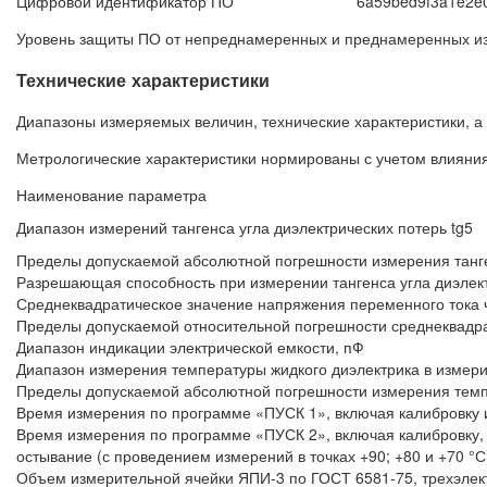
Цифровой идентификатор ПО
6a59bed9f3a1e2e
Уровень защиты ПО от непреднамеренных и преднамеренных изм
Технические характеристики
Диапазоны измеряемых величин, технические характеристики, а
Метрологические характеристики нормированы с учетом влияни
Наименование параметра
Диапазон измерений тангенса угла диэлектрических потерь tg5
Пределы допускаемой абсолютной погрешности измерения танге
Разрешающая способность при измерении тангенса угла диэлек
Среднеквадратическое значение напряжения переменного тока ч
Пределы допускаемой относительной погрешности среднеквадра
Диапазон индикации электрической емкости, пФ
Диапазон измерения температуры жидкого диэлектрика в измери
Пределы допускаемой абсолютной погрешности измерения темпе
Время измерения по программе «ПУСК 1», включая калибровку и 
Время измерения по программе «ПУСК 2», включая калибровку, н
остывание (с проведением измерений в точках +90; +80 и +70 °С
Объем измерительной ячейки ЯПИ-3 по ГОСТ 6581-75, трехэлект