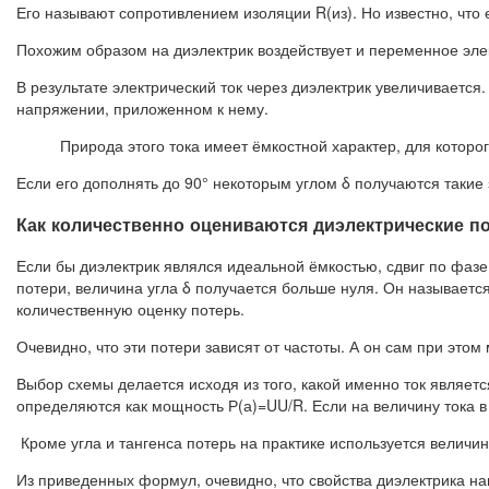
Его называют сопротивлением изоляции R(из). Но известно, что 
Похожим образом на диэлектрик воздействует и переменное эле
В результате электрический ток через диэлектрик увеличивается
напряжении, приложенном к нему.
Природа этого тока имеет ёмкостной характер, для которо
Если его дополнять до 90° некоторым углом δ получаются такие з
Как количественно оцениваются диэлектрические п
Если бы диэлектрик являлся идеальной ёмкостью, сдвиг по фазе
потери, величина угла δ получается больше нуля. Он называется 
количественную оценку потерь.
Очевидно, что эти потери зависят от частоты. А он сам при этом
Выбор схемы делается исходя из того, какой именно ток являетс
определяются как мощность Р(а)=UU/R. Если на величину тока в 
Кроме угла и тангенса потерь на практике используется величи
Из приведенных формул, очевидно, что свойства диэлектрика н