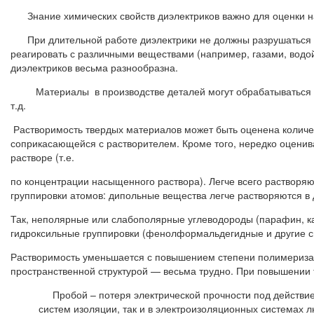
Знание химических свойств диэлектриков важно для оценки над
При длительной работе диэлектрики не должны разрушаться с
реагировать с различными веществами (например, газами, водой,
диэлектриков весьма разнообразна.
Материалы в производстве деталей могут обрабатываться разл
т.д.
Растворимость твердых материалов может быть оценена количе
соприкасающейся с растворителем. Кроме того, нередко оценив
растворе (т.е.
по концентрации насыщенного раствора). Легче всего растворя
группировки атомов: дипольные вещества легче растворяются в
Так, неполярные или слабополярные углеводороды (парафин, ка
гидроксильные группировки (фенолформальдегидные и другие см
Растворимость уменьшается с повышением степени полимеризац
пространственной структурой — весьма трудно. При повышении
Пробой – потеря электрической прочности под действием
систем изоляции, так и в электроизоляционных системах 