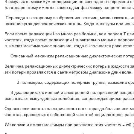
В результате максимум поляризации не совпадает во времени с
Благодаря этому имеется также сдвиг фаз между напряжённостью
Переходя к векторному изображению величин, можно сказать, что
название угла диэлектрических потерь. Когда молекулы или ион
Если время релаксации t во много раз больше, чем период
Т
изм
частотах, когда время релаксации t значительно меньше период
п. имеют максимальное значение, когда выполняется равенство w 
Описанный механизм релаксационных диэлектрических потерь 
Величина релаксационных диэлектрических потерь в жидкости зав
эти потери проявляются в сантиметровом диапазоне длин волн.
В полимерах, содержащих полярные группы, возможна ори
В диэлектриках с ионной и электронной поляризацией веществ
испытывают вынужденные колебания, сопровождающиеся рассе
Однако если частота электрического поля гораздо больше или ме
частотах, сравнимых с собственной частотой осцилляторов, расс
W
e велики и имеют максимум при равенстве этих частот w = w0 (