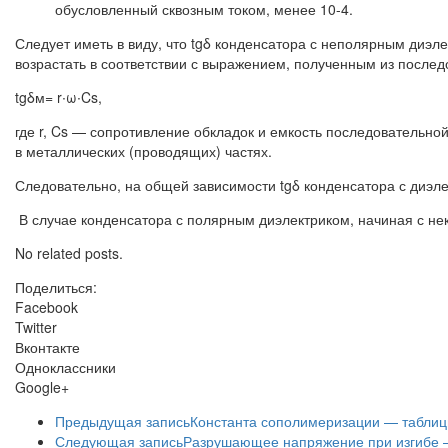
обусловленный сквозным током, менее 10-4.
Следует иметь в виду, что tgδ конденсатора с неполярным диэл
возрастать в соответствии с выражением, полученным из посл
tgδм= r∙ω∙Cs,
где r, Cs — сопротивление обкладок и емкость последовательн
в металлических (проводящих) частях.
Следовательно, на общей зависимости tgδ конденсатора с диэл
В случае конденсатора с полярным диэлектриком, начиная с нек
No related posts.
Поделиться:
Facebook
Twitter
Вконтакте
Одноклассники
Google+
Предыдущая запись
Константа сополимеризации — таблиц
Следующая запись
Разрушающее напряжение при изгибе —