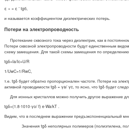
ε » = ε ' tgб,
и называется коэффициентом диэлектрических потерь.
Потери на электропроводность
Протекание сквозного тока через диэлектрик, как в постоянном
Потери сквозной электропроводности будут единственным видо
схему замещения. Для такой схемы замещения по определению
tgδ=Ia/Ic=U/R
1/UwC=1/RwC,
т.е. tgδ будет обратно пропорционален частоте. Потери на элек
активной проводимости tgδ = γa/ γc, то ясно, что tgδ будет сл
Для ионных кристаллов можно получить другое выражение для
tgδ=(1.8∙1010∙γo/ f) e∙Wa/kT .
Видим, что в последнем выражении предъэкспоненциальный мно
Значения tgδ неполярных полимеров (полиэтилена, полите