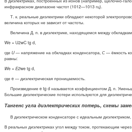
В диэлектриках, построенных из ионов (например, щёлочно-гал
инфракрасном диапазоне частот (1012—1013 гц).
Т. к. реальные диэлектрики обладают некоторой электропроводн
величина которых не зависит от частоты.
Величина Д. п. в диэлектрике, находящемся между обкладкам
We = U2wC tg d,
где
U
— напряжение на обкладках конденсатора,
С
— ёмкость кон
равны:
W
e =
E
2
we tg d,
где e — диэлектрическая проницаемость.
Произведение e tg d называется коэффициентом Д. п. Уменьше
Большие диэлектрические потери используются для диэлектричес
Тангенс угла диэлектрических потерь, схемы зам
В диэлектрическом конденсаторе с идеальным диэлектриком, т. 
В реальных диэлектриках угол между током, протекающим через 