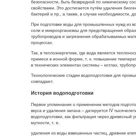
безопасности, быть безвредной по химическому со
свойствами. Это достигается путём удаления биог
бактерий и пр., а также, в случае необходимости,
При подготовке воды для промышленных нужд из в
соли и микроорганизмы для предотвращения образо
трубопроводов и загрязнения обрабатываемых мате
процессах.
Так, в теплоэнергетике, где вода является теплоно
примеси в ионной форме, т. к. повышение темпера
в технических элементах системы – котлах, трубопр
Технологические стадии водоподготовки для пром
совпадают.
История водоподготовки
Первое упоминание о применении методов подгото
вкуса и удаления запаха – датируется IV тысячелет
водоподготовки, как фильтрация через древесный у
мутности, т. е.
удаления из воды взвешенных частиц, древние египт