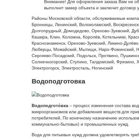
Внимание! Для оформления заказа Вам не о
выполнит замер объекта и заключит договор у
Районы Московской области, обслуживаемые ком
Бронницы, Ленинский, Волоколамский, Воскресенск
Долгопрудный, Домодедово, Орехово-Зуевский, Дубн
Кашира, Клин, Коломна, Королёв, Котельники, Крас
Краснознаменск, Орехово-Зуевский, Ликино-Дулёво
Люберцы, Можайский, Мытищи, Наро-Фоминский, Но
Сергиево-Посадский, Подольск, Протвино, Пушкинск
Солнечногорский, Ступино, Талдомский, Фрязино, Х
Электрогорск, Электросталь, Ногинский
Водоподготовка
Водоподгото́вка
– процесс изменения состава во
микроорганизмов или добавления веществ для приве
потребителей. По конечному назначению использова
коммунально-бытовых) и промышленных нужд.
Вода для питьевых нужд должна удовлетворять тр