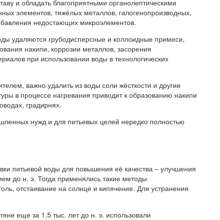
ставу и обладать благоприятными органолептическими
енных элементов, тяжёлых металлов, галогенопроизводных,
 добавления недостающих микроэлементов.
оды удаляются грубодисперсные и коллоидные примеси,
вания накипи, коррозии металлов, засорения
риалов при использовании воды в технологических
сителем, важно удалить из воды соли жёсткости и другие
туры в процессе нагревания приводит к образованию накипи
оводах, градирнях.
ышленных нужд и для питьевых целей нередко полностью
вки питьевой воды для повышения её качества – улучшения
ием до н. э. Тогда применялись такие методы
голь, отстаивание на солнце и кипячение. Для устранения
яне еще за 1,5 тыс. лет до н. э. использовали