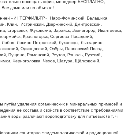
бязательно посещать офис, менеджер БЕСПЛАТНО,
 Вас дома или на объекте!
панией «ИНТЕРФИЛЬТР»: Наро-Фоминский, Балашиха,
ий, Клин, Истринский, Дзержинский, Дмитровский,
а, Егорьевск, Жуковский, Зарайск, Звенигород, Ивантеевка,
ноармейск, Красногорск, Сергиево-Посадский,
, Лобня, Лосино-Петровский, Луховицы, Лыткарино,
гинский, Одинцовский, Озёры, Павловский Посад,
ий, Пущино, Раменский, Реутов, Рошаль, Рузский,
имки, Черноголовка, Чехов, Шатура, Щёлковский,
ды путём удаления органических и минеральных примесей и
дения её состава и свойств в соответствие с требованиями
ния воды различают водоподготовку для питьевых (в т. ч.
ебованиям санитарно-эпидемиологической и радиационной