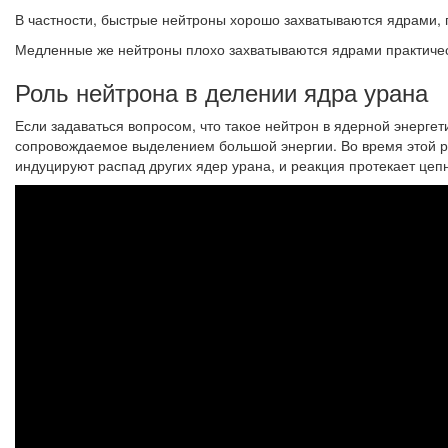
В частности, быстрые нейтроны хорошо захватываются ядрами, п
Медленные же нейтроны плохо захватываются ядрами практическ
Роль нейтрона в делении ядра урана
Если задаваться вопросом, что такое нейтрон в ядерной энергет
сопровождаемое выделением большой энергии. Во время этой р
индуцируют распад других ядер урана, и реакция протекает це