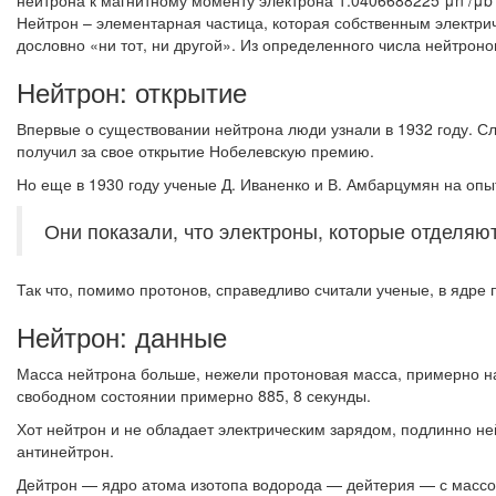
нейтрона к магнитному моменту электрона 1.0406688225 μn /μb
Нейтрон – элементарная частица, которая собственным электрич
дословно «ни тот, ни другой». Из определенного числа нейтронов
Нейтрон: открытие
Впервые о существовании нейтрона люди узнали в 1932 году. Слу
получил за свое открытие Нобелевскую премию.
Но еще в 1930 году ученые Д. Иваненко и В. Амбарцумян на опыт
Они показали, что электроны, которые отделяют
Так что, помимо протонов, справедливо считали ученые, в ядре
Нейтрон: данные
Масса нейтрона больше, нежели протоновая масса, примерно на 
свободном состоянии примерно 885, 8 секунды.
Хот нейтрон и не обладает электрическим зарядом, подлинно ней
антинейтрон.
Дейтрон — ядро атома изотопа водорода — дейтерия — с массо