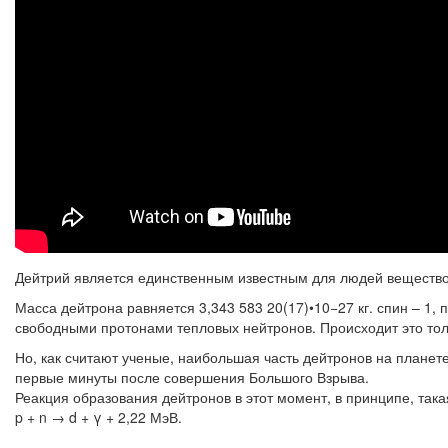
Дейтрий является единственным известным для людей веществом,
Масса дейтрона равняется 3,343 583 20(17)•10−27 кг. спин – 1,
свободными протонами тепловых нейтронов. Происходит это то
Но, как считают ученые, наибольшая часть дейтронов на планете
первые минуты после совершения Большого Взрыва.
Реакция образования дейтронов в этот момент, в принципе, такая
p + n → d + γ + 2,22 МэВ.