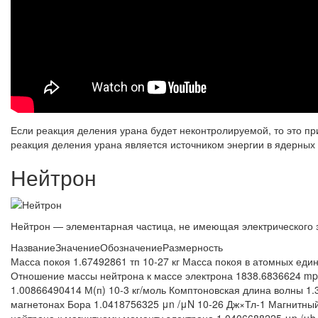
Если реакция деления урана будет неконтролируемой, то это п
реакция деления урана является источником энергии в ядерных 
Нейтрон
Нейтрон — элементарная частица, не имеющая электрического 
Название
Значение
Обозначение
Размерность
Масса покоя 1.67492861 тп 10-27 кг Масса покоя в атомных един
Отношение массы нейтрона к массе электрона 1838.6836624 m
1.00866490414 М(п) 10-3 кг/моль Комптоновская длина волны 1
магнетонах Бора 1.0418756325 μn /μN 10-26 Дж×Тл-1 Магнитны