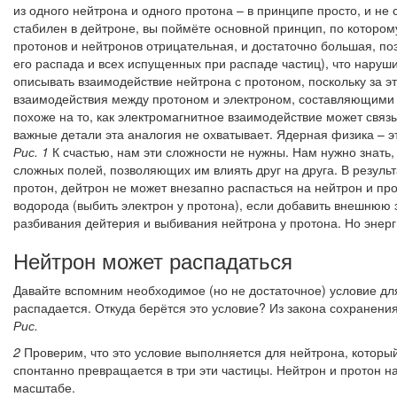
из одного нейтрона и одного протона – в принципе просто, и н
стабилен в дейтроне, вы поймёте основной принцип, по котором
протонов и нейтронов отрицательная, и достаточно большая, по
его распада и всех испущенных при распаде частиц), что наруш
описывать взаимодействие нейтрона с протоном, поскольку за эт
взаимодействия между протоном и электроном, составляющими а
похоже на то, как электромагнитное взаимодействие может связ
важные детали эта аналогия не охватывает. Ядерная физика – э
Рис. 1
К счастью, нам эти сложности не нужны. Нам нужно знать
сложных полей, позволяющих им влиять друг на друга. В результ
протон, дейтрон не может внезапно распасться на нейтрон и пр
водорода (выбить электрон у протона), если добавить внешнюю 
разбивания дейтерия и выбивания нейтрона у протона. Но энерг
Нейтрон может распадаться
Давайте вспомним необходимое (но не достаточное) условие для
распадается. Откуда берётся это условие? Из закона сохранения
Рис.
2
Проверим, что это условие выполняется для нейтрона, который
спонтанно превращается в три эти частицы. Нейтрон и протон на
масштабе.