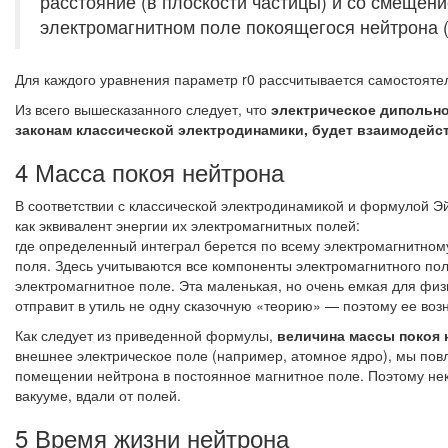
расстояние (в плоскости частицы) и со смещен
электромагнитном поле покоящегося нейтрона 
Для каждого уравнения параметр r0 рассчитывается самостоятел
Из всего вышесказанного следует, что
электрическое дипольно
законам классической электродинамики, будет взаимодей
4 Масса покоя нейтрона
В соответствии с классической электродинамикой и формулой Эй
как эквивалент энергии их электромагнитных полей:
где определенный интеграл берется по всему электромагнитном
поля. Здесь учитываются все компоненты электромагнитного пол
электромагнитное поле. Эта маленькая, но очень емкая для фи
отправит в утиль не одну сказочную «теорию» — поэтому ее воз
Как следует из приведенной формулы,
величина массы покоя 
внешнее электрическое поле (например, атомное ядро), мы повл
помещении нейтрона в постоянное магнитное поле. Поэтому неко
вакууме, вдали от полей.
5 Время жизни нейтрона