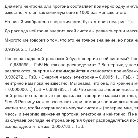
Диаметр нейтрона или протона составляет примерно одну милли
известно, что он как минимум ещё в 1000 раз меньше этого.
На рис. 3 изображена энергетическая бухгалтерия (см. рис. 1).
До распада нейтрона энергия всей системы равна энергии массы
Многоточие говорит о том, что это не точное значение, но пока
0,939565… ГэВ/c2
После распада нейтрона какой будет энергия всей системы? Поск
— 0,939565… ГэВ! Но как она распределится? Во-первых, у нас н
разлетаются, энергия их взаимодействия становится пренебрежи
0,938272… ГэВ. • Энергия массы электрона – 0,000511… ГэВ. • 
нейтрино нам пока неизвестно. Мы знаем, что она, по крайней 
+ 0,000000…) ГэВ = 0,938783… ГэВ Что меньше энергии массы не
нейтрона не полностью превратилась в энергию массы протона, 
Рис. 3
Разницу можно восполнить при помощи энергии движения
частиц так, чтобы сохранялся импульс системы (поверьте мне, э
массы и энергию движения протона, электрона и нейтрино. Я не 
из случаев распада нейтрона энергия будет распределяться по-
всегда одной и той же, 0,000782… ГэВ.