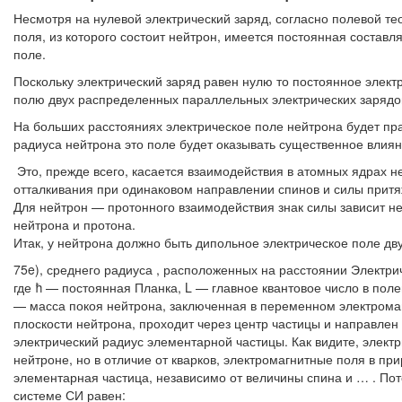
Несмотря на нулевой электрический заряд, согласно полевой те
поля, из которого состоит нейтрон, имеется постоянная состав
поле.
Поскольку электрический заряд равен нулю то постоянное элект
полю двух распределенных параллельных электрических зарядов
На больших расстояниях электрическое поле нейтрона будет пра
радиуса нейтрона это поле будет оказывать существенное влия
Это, прежде всего, касается взаимодействия в атомных ядрах н
отталкивания при одинаковом направлении спинов и силы прит
Для нейтрон — протонного взаимодействия знак силы зависит н
нейтрона и протона.
Итак, у нейтрона должно быть дипольное электрическое поле дв
75e), среднего радиуса , расположенных на расстоянии Электр
где ħ — постоянная Планка, L — главное квантовое число в по
— масса покоя нейтрона, заключенная в переменном электромаг
плоскости нейтрона, проходит через центр частицы и направлен
электрический радиус элементарной частицы. Как видите, электр
нейтроне, но в отличие от кварков, электромагнитные поля в п
элементарная частица, независимо от величины спина и … . Потен
системе СИ равен: