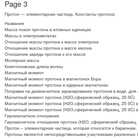
Page 3
Протон — элементарная частица. Константы протона:
Название
Масса покоя протона в атомных единицах
Массы в электронвольтах
Отношение массы протона к массе электрона
Отношение массы протона к массе мюона
Отношение заряда протона к его массе
Молярная масса
Комптоновская длина волны
Магнитный момент
Магнитный момент протона в магнетонах Бора
Магнитный момент протона в ядерных магнетонах
Поправка на диамагнитное экранирование протонов в воде ,для с
Магнитный момент протона (Н2О,сферический образец, 25 0C)
Магнитный момент протона (Н2О,сферический образец, 25 0C) 
Магнитный момент протона (Н2О,сферический образец, 25 0C) 
Гиромагнитное отношение
Гиромагнитное отношение протона (Н2О, сферический образец,
Протон – элементарная частица, которая относится к барионам. 
Протоны являются непосредственными участниками различных т