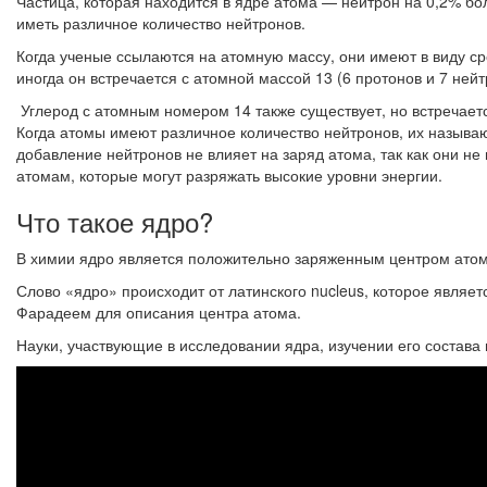
Частица, которая находится в ядре атома — нейтрон на 0,2% бо
иметь различное количество нейтронов.
Когда ученые ссылаются на атомную массу, они имеют в виду с
иногда он встречается с атомной массой 13 (6 протонов и 7 нейт
Углерод с атомным номером 14 также существует, но встречаетс
Когда атомы имеют различное количество нейтронов, их называю
добавление нейтронов не влияет на заряд атома, так как они н
атомам, которые могут разряжать высокие уровни энергии.
Что такое ядро?
В химии ядро ​​является положительно заряженным центром атома
Слово «ядро» происходит от латинского nucleus, которое являе
Фарадеем для описания центра атома.
Науки, участвующие в исследовании ядра, изучении его состава