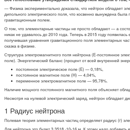
— Физика экспериментально доказала, что нейтрон обладает эл
дипольного электрического поля, что косвенно вынуждена была 
гравитационным полем.
О том, что элементарные частицы не просто обладают — а состо
никак не удавалось до 2010 года. Теперь в 2015 году появилас
получившая уравнения гравитационного поля элементарных част
сказка в физике.
Структура электромагнитного поля нейтрона (E-постоянное эле
поле). Энергетический баланс (процент от всей внутренней энер
постоянное электрическое поле (E) — 0,18%,
постоянное магнитное поле (H) — 4,04%,
переменное электромагнитное поле — 95,78%.
Наличие мощного постоянного магнитного поля объясняет обла
Несмотря на нулевой электрический заряд, нейтрон обладает д
1 Радиус нейтрона
Полевая теория элементарных частиц определяет радиус (r) эле
Для нейтрона это будет 3,3518 ∙10-16 м. К этому надо добавить