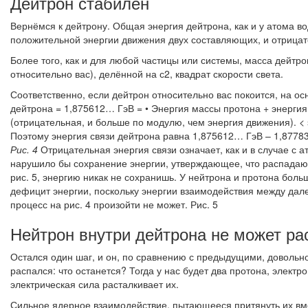
Дейтрон стабилен
Вернёмся к дейтрону. Общая энергия дейтрона, как и у атома в
положительной энергии движения двух составляющих, и отрица
Более того, как и для любой частицы или системы, масса дейтро
относительно вас), делённой на с2, квадрат скорости света.
Соответственно, если дейтрон относительно вас покоится, на ос
дейтрона = 1,875612… ГэВ = • Энергия массы протона + энергия
(отрицательная, и больше по модулю, чем энергия движения). 
Поэтому энергия связи дейтрона равна 1,875612… ГэВ – 1,8778
Рис. 4
Отрицательная энергия связи означает, как и в случае с а
нарушило бы сохранение энергии, утверждающее, что распадающ
рис. 5, энергию никак не сохранишь. У нейтрона и протона боль
дефицит энергии, поскольку энергии взаимодействия между дале
процесс на рис. 4 произойти не может. Рис. 5
Нейтрон внутри дейтрона не может ра
Остался один шаг, и он, по сравнению с предыдущими, довольн
распался: что останется? Тогда у нас будет два протона, электр
электрическая сила расталкивает их.
Сильное ядерное взаимодействие, пытающееся притянуть их вмес