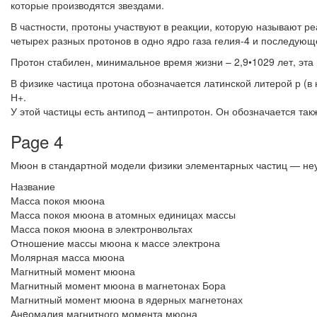
которые производятся звездами.
В частности, протоны участвуют в реакции, которую называют ре
четырех разных протонов в одно ядро газа гелия-4 и последую
Протон стабилен, минимальное время жизни – 2,9•1029 лет, эта 
В физике частица протона обозначается латинской литерой р (в 
Н+.
У этой частицы есть антипод – антипротон. Он обозначается такж
Page 4
Мюон в стандартной модели физики элементарных частиц — неу
Название
Масса покоя мюона
Масса покоя мюона в атомных единицах массы
Масса покоя мюона в электронвольтах
Отношение массы мюона к массе электрона
Молярная масса мюона
Магнитный момент мюона
Магнитный момент мюона в магнетонах Бора
Магнитный момент мюона в ядерных магнетонах
Анeомалия магнитного момента мюона