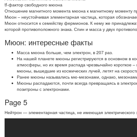
tf-фактор свободного мюона
Отношение магнитного момента мюона к магнитному моменту п
Мюон – неустойчивая элементарная частица, которая обозначае
Мюон относится к семейству фермионов. К нему же принадлежат
которой противоположного знака. Спин и масса у двух противо
Мюон: интересные факты
Масса мюона больше, чем электрон, в 207 раз.
На нашей планете мюоны регистрируются в основном в кос
атмосферы, но их время распада чрезвычайно короткое – в
мюоны, вышедшие из космических лучей, летят на скорости,
Ранее мюоны назывались мю-мезонами, однако, мезонами
Мюоны распадаются, почти всегда превращаясь в электро
позитроны с электронами.
Page 5
Нейтрон — элементарная частица, не имеющая электрического 