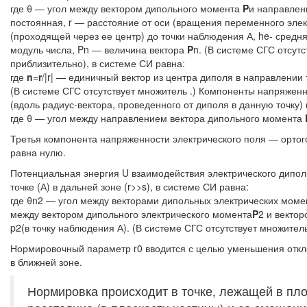
где θ — угол между вектором дипольного момента
P
и направлен
постоянная, r — расстояние от оси (вращения переменного элек
(проходящей через ее центр) до точки наблюдения А, he- средн
модуль числа, Pn — величина вектора
P
n. (В системе СГС отсут
приблизительно), в системе СИ равна:
где
n
=
r
/|r| — единичный вектор из центра диполя в направлении
(В системе СГС отсутствует множитель .) Компоненты напряженно
(вдоль радиус-вектора, проведенного от диполя в данную точку) 
где θ — угол между направлением вектора дипольного момента
Третья компонента напряженности электрического поля — ортог
равна нулю.
Потенциальная энергия U взаимодействия электрического дипол
точке (А) в дальней зоне (r>>s), в системе СИ равна:
где θn2 — угол между векторами дипольных электрических мом
между вектором дипольного электрического момента
P
2 и векто
p2(в точку наблюдения А). (В системе СГС отсутствует множитель
Нормировочный параметр r0 вводится с целью уменьшения откло
в ближней зоне.
Нормировка происходит в точке, лежащей в пло