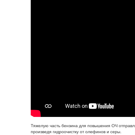
Тяжелую часть бензина для повышения ОЧ отправл
произведя гидроочистку от олефинов и серы.