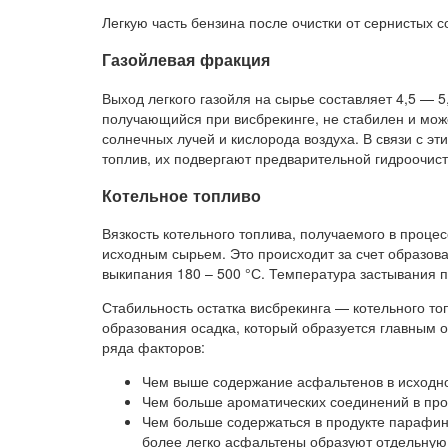
Легкую часть бензина после очистки от сернистых 
Газойлевая фракция
Выход легкого газойля на сырье составляет 4,5 — 5
получающийся при висбрекинге, не стабилен и мож
солнечных лучей и кислорода воздуха. В связи с эт
топлив, их подвергают предварительной гидроочист
Котельное топливо
Вязкость котельного топлива, получаемого в процес
исходным сырьем. Это происходит за счет образов
выкипания 180 – 500 °С. Температура застывания пр
Стабильность остатка висбрекинга — котельного топ
образования осадка, который образуется главным о
ряда факторов:
Чем выше содержание асфальтенов в исходн
Чем больше ароматических соединений в про
Чем больше содержаться в продукте парафино
более легко асфальтены образуют отдельную