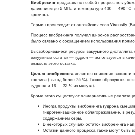
Висбрекинг
представляет собой процесс неглубоко
давлением до 5 МПа и температуре 430 — 490 °С, т
крекинга.
Термин происходит от английских слов
Vis
cosity (В
Процесс висбрекинга получил широкое распростран
было связано с сокращением использования прямог
Высвободившиеся ресурсы вакуумного дистиллята н
вакуумный остаток — гудрон — используется в каче
вязкость этого остатка.
Целью висбрекинга
является снижение вязкости н
топлива (выход более 75 %). Также образуются нек
гудрона и 16 — 22 % из мазута).
Кроме этого существуют альтернативные реализаци
Иногда продукты висбрекинга гудрона смеш
гидрогенизационное облагораживание, в резу
содержанием серы.
В некоторых случаях остаток висбрекинга нап
Остатки данного процесса также могут быть 