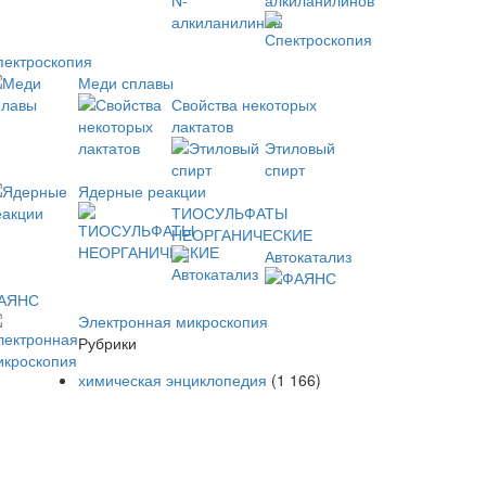
алкиланилинов
пектроскопия
Меди сплавы
Свойства некоторых
лактатов
Этиловый
спирт
Ядерные реакции
ТИОСУЛЬФАТЫ
НЕОРГАНИЧЕСКИЕ
Автокатализ
АЯНС
Электронная микроскопия
Рубрики
химическая энциклопедия
(1 166)