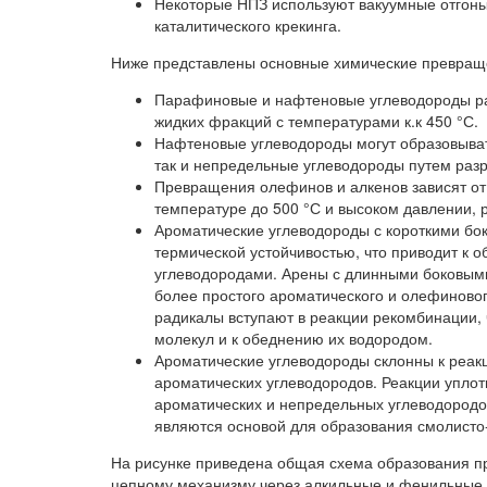
Некоторые НПЗ используют вакуумные отгоны 
каталитического крекинга.
Ниже представлены основные химические превраще
Парафиновые и нафтеновые углеводороды ра
жидких фракций с температурами к.к 450 °С.
Нафтеновые углеводороды могут образовыват
так и непредельные углеводороды путем разр
Превращения олефинов и алкенов зависят от
температуре до 500 °С и высоком давлении, 
Ароматические углеводороды с короткими бо
термической устойчивостью, что приводит к
углеводородами. Арены с длинными боковыми
более простого ароматического и олефиново
радикалы вступают в реакции рекомбинации,
молекул и к обеднению их водородом.
Ароматические углеводороды склонны к реак
ароматических углеводородов. Реакции упло
ароматических и непредельных углеводородов
являются основой для образования смолисто
На рисунке приведена общая схема образования пр
цепному механизму через алкильные и фенильные