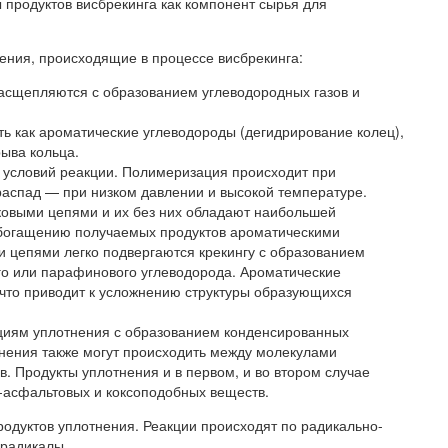
продуктов висбрекинга как компонент сырья для
ния, происходящие в процессе висбрекинга:
сщепляются с образованием углеводородных газов и
ь как ароматические углеводороды (дегидрирование колец),
ыва кольца.
 условий реакции. Полимеризация происходит при
распад — при низком давлении и высокой температуре.
ковыми цепями и их без них обладают наибольшей
 обогащению получаемых продуктов ароматическими
 цепями легко подвергаются крекингу с образованием
го или парафинового углеводорода. Ароматические
 что приводит к усложнению структуры образующихся
циям уплотнения с образованием конденсированных
тнения также могут происходить между молекулами
. Продукты уплотнения и в первом, и во втором случае
-асфальтовых и коксоподобных веществ.
одуктов уплотнения. Реакции происходят по радикально-
 радикалы.