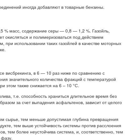
соединений иногда добавляют в товарные бензины.
,5 % масс, содержание серы — 0,8 — 1,2 %. Газойль,
ет окисляться и полимеризоваться под действием
им, при использовании таких газойлей в качестве моторных
ке.
се висбрекинга, в 6 — 10 раз ниже по сравнению с
ания значительного количества фракций с температурой
и этом также снижается на 6 – 10 °С.
лива, т.е. способность храниться длительное время без
бразом за счет выпадения асфальтенов, зависит от целого
ом сырье, тем меньше допустимая глубина превращения
дукте, тем выше устойчивость системы против расслоения
в, тем более неустойчива система, и, соответственно, тем
 фазу.