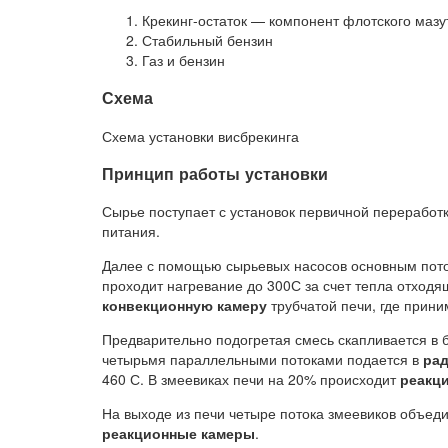
Крекинг-остаток — компонент флотского мазу
Стабильный бензин
Газ и бензин
Схема
Схема установки висбрекинга
Принцип работы установки
Сырье поступает с установок первичной переработк
питания.
Далее с помощью сырьевых насосов основным пото
проходит нагревание до 300С за счет тепла отходящ
конвекционную камеру
трубчатой печи, где прин
Предварительно подогретая смесь скапливается в 
четырьмя параллельными потоками подается в
ра
460 С. В змеевиках печи на 20% происходит
реакц
На выходе из печи четыре потока змеевиков объеди
реакционные камеры
.