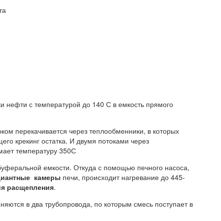
та
и нефти с температурой до 140 С в емкость прямого
ком перекачивается через теплообменники, в которых
его крекинг остатка. И двумя потоками через
имает температуру 350С
буферальной емкости. Откуда с помощью печного насоса,
диантные камеры
печи, происходит нагревание до 445-
ия расщепления
.
няются в два трубопровода, по которым смесь поступает в