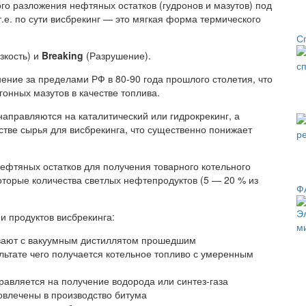
го разложения нефтяных остатков (гудронов и мазутов) под
.е. по сути висбрекинг — это мягкая форма термического
С
язкость) и
Breaking
(Разрушение).
ение за пределами РФ в 80-90 года прошлого столетия, что
онных мазутов в качестве топлива.
аправляются на каталитический или гидрокрекинг, а
стве сырья для висбрекинга, что существенно понижает
ефтяных остатков для получения товарного котельного
оторые количества светлых нефтепродуктов (5 — 20 % из
Ф
и продуктов висбрекинга:
ивают с вакуумным дистиллятом прошедшим
льтате чего получается котельное топливо с умеренным
равляется на получение водорода или синтез-газа
вовлечены в производство битума